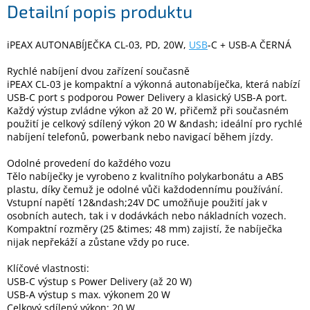
Detailní popis produktu
Elektronika
iPEAX AUTONABÍJEČKA CL-03, PD, 20W,
USB
-C + USB-A ČERNÁ
Rychlé nabíjení dvou zařízení současně
Domácnost
iPEAX CL-03 je kompaktní a výkonná autonabíječka, která nabízí
USB-C port s podporou Power Delivery a klasický USB-A port.
Každý výstup zvládne výkon až 20 W, přičemž při současném
%
Black
použití je celkový sdílený výkon 20 W &ndash; ideální pro rychlé
Friday
nabíjení telefonů, powerbank nebo navigací během jízdy.
Odolné provedení do každého vozu
VÝPRODEJ
Tělo nabíječky je vyrobeno z kvalitního polykarbonátu a ABS
plastu, díky čemuž je odolné vůči každodennímu používání.
Vstupní napětí 12&ndash;24V DC umožňuje použití jak v
Akční
zboží
osobních autech, tak i v dodávkách nebo nákladních vozech.
Kompaktní rozměry (25 &times; 48 mm) zajistí, že nabíječka
nijak nepřekáží a zůstane vždy po ruce.
TONERY
A
CARTRIDGE
Klíčové vlastnosti:
OEM
USB-C výstup s Power Delivery (až 20 W)
USB-A výstup s max. výkonem 20 W
Sestavy
Celkový sdílený výkon: 20 W
počítačů