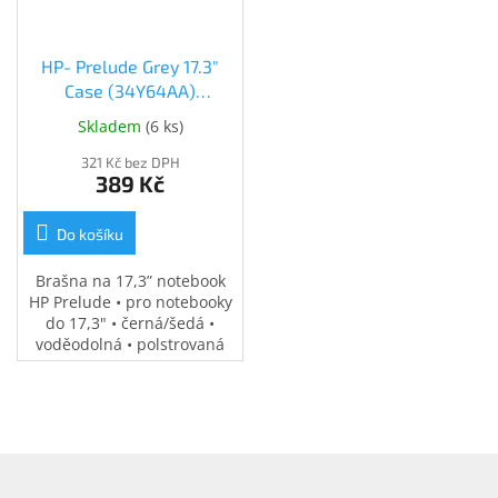
HP- Prelude Grey 17.3"
Case (34Y64AA)
(34Y64AA)
Skladem
(
6 ks
)
321 Kč bez DPH
389 Kč
Do košíku
Brašna na 17,3” notebook
HP Prelude • pro notebooky
do 17,3" • černá/šedá •
voděodolná • polstrovaná
přihrádka na notebook •
speciální kapsy na
příslušenství • 0,37 kg
Z
á