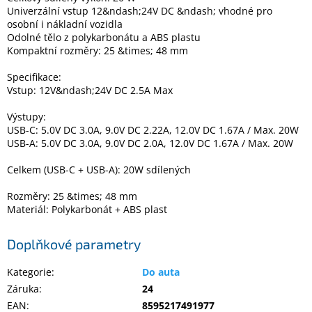
Inpraise
Univerzální vstup 12&ndash;24V DC &ndash; vhodné pro
osobní i nákladní vozidla
Kamerové
Odolné tělo z polykarbonátu a ABS plastu
systémy
Kompaktní rozměry: 25 &times; 48 mm
MILESIGHT
Specifikace:
Vstup: 12V&ndash;24V DC 2.5A Max
Doprodej
Výstupy:
Přihlášení
USB-C: 5.0V DC 3.0A, 9.0V DC 2.22A, 12.0V DC 1.67A / Max. 20W
USB-A: 5.0V DC 3.0A, 9.0V DC 2.0A, 12.0V DC 1.67A / Max. 20W
Celkem (USB-C + USB-A): 20W sdílených
Rozměry: 25 &times; 48 mm
Materiál: Polykarbonát + ABS plast
Doplňkové parametry
Kategorie
:
Do auta
Záruka
:
24
EAN
:
8595217491977