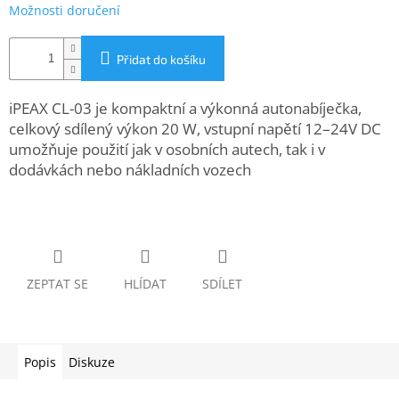
www.inpraise.cz
Možnosti doručení
Gaming
Přidat do košíku
Telefony
a
iPEAX CL-03 je kompaktní a výkonná autonabíječka,
tablety
celkový sdílený výkon 20 W, vstupní napětí 12–24V DC
umožňuje použití jak v osobních autech, tak i v
Cyklo
dodávkách nebo nákladních vozech
a
sport
Dílna
a
zahrada
ZEPTAT SE
HLÍDAT
SDÍLET
Velké
spotřebiče
Popis
Diskuze
Počítače
a
notebooky