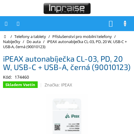
Přejít
na
obsah
NÁKUP
KOŠÍK
Domů
/
Telefony a tablety
/
Příslušenství pro mobilní telefony
/
Počítače
Nabíječky
/
Do auta
/
iPEAX autonabíječka CL-03, PD, 20 W, USB-C +
USB-A, černá (90010123)
Počítače
Inpraise
iPEAX autonabíječka CL-03, PD, 20
W, USB-C + USB-A, černá (90010123)
Notebooky
Kód:
174460
Tiskárny
Značka:
IPEAX
Skladem Vsetín
Monitory
Akce
a
slevy
Oblíbené
Kontakty