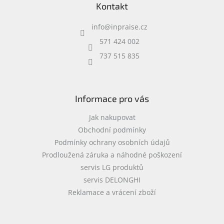
Kontakt
p
a
info
@
inpraise.cz
t
í
571 424 002
737 515 835
Informace pro vás
Jak nakupovat
Obchodní podmínky
Podmínky ochrany osobních údajů
Prodloužená záruka a náhodné poškození
servis LG produktů
servis DELONGHI
Reklamace a vrácení zboží