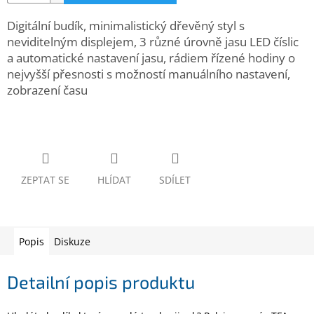
www.inpraise.cz
Digitální budík, minimalistický dřevěný styl s
Gaming
neviditelným displejem, 3 různé úrovně jasu LED číslic
a automatické nastavení jasu, rádiem řízené hodiny o
nejvyšší přesnosti s možností manuálního nastavení,
Telefony
a
zobrazení času
tablety
Cyklo
a
sport
ZEPTAT SE
HLÍDAT
SDÍLET
Dílna
a
zahrada
Popis
Diskuze
Velké
spotřebiče
Detailní popis produktu
Počítače
a
notebooky