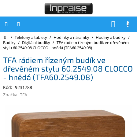
Přejít
na
obsah
NÁKUP
KOŠÍK
Domů
/
Telefony a tablety
/
Hodinky a náramky
/
Hodiny a budíky
/
Počítače
Budíky
/
Digitální budíky
/
TFA rádiem řízeným budík ve dřevěném
stylu 60.2549.08 CLOCCO - hnědá (TFA60.2549.08)
Počítače
Inpraise
TFA rádiem řízeným budík ve
dřevěném stylu 60.2549.08 CLOCCO
Notebooky
- hnědá (TFA60.2549.08)
Tiskárny
Kód:
9231788
Monitory
Značka:
TFA
Akce
a
slevy
Oblíbené
Kontakty