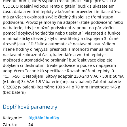
Hledáte budík, který vypadá trochu jinak? Pak je pro vás TFA
CLOCCO ideální volbou! Tento digitální budík s ukazatelem
času, data a vnitřní teploty v krásném provedení imitace dřeva
Elektronika
má za všech okolností skvěle čitelný displej se třemi stupni
podsvícení. Provoz je možný na adaptér (stálé podsvícení) nebo
na baterie, kdy je možné podsvícení zapnout na pár vteřin
Domácnost
pomocí dotykového tlačítka nebo tlesknutí. Vlastnosti a funkce
minimalistický dřevěný styl s neviditelným displejem 3 různé
úrovně jasu LED číslic a automatické nastavení jasu rádiem
%
řízené hodiny o nejvyšší přesnosti s možností manuálního
Black
Friday
nastavení zobrazení času, kalendáře a vnitřní teploty s
možností automatického prolínání budík aktivace displeje
dotykem či tlesknutím, trvalé podsvícení pouze s napájecím
VÝPRODEJ
adaptérem Technická specifikace Rozsah měření teploty: 0
°C.....+50 °C Napájení: Síťový adaptér 230-240 V AC / 50Hz 50mA
(v balení) 3x AAA 1,5 V baterie (nejsou v balení) Záložní baterie
Akční
CR2032 (v balení) Rozměry: 100 x 41 x 70 mm Hmotnost: 145 g
zboží
(bez baterií)
TONERY
A
Doplňkové parametry
CARTRIDGE
OEM
Kategorie
:
Digitální budíky
Sestavy
Záruka
:
24
počítačů