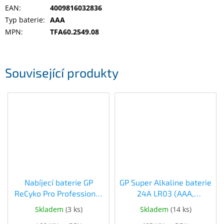
Inpraise
EAN
:
4009816032836
Typ baterie
:
AAA
Kamerové
MPN
:
TFA60.2549.08
systémy
MILESIGHT
Doprodej
Související produkty
Přihlášení
Nabíjecí baterie GP
GP Super Alkaline baterie
ReCyko Pro Professional
24A LR03 (AAA,
AAA (HR03), 6 ks
mikrotužka) 1,5V 10 kusů
Skladem
(
3 ks
)
Skladem
(
14 ks
)
(1032126080)
(1013121001)