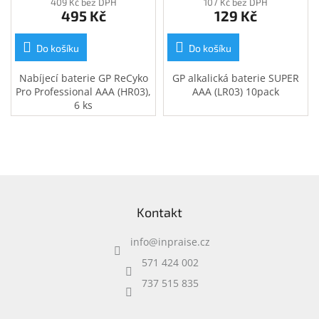
409 Kč bez DPH
107 Kč bez DPH
495 Kč
129 Kč
Do košíku
Do košíku
Nabíjecí baterie GP ReCyko
GP alkalická baterie SUPER
Pro Professional AAA (HR03),
AAA (LR03) 10pack
6 ks
Z
á
Kontakt
p
a
info
@
inpraise.cz
t
í
571 424 002
737 515 835