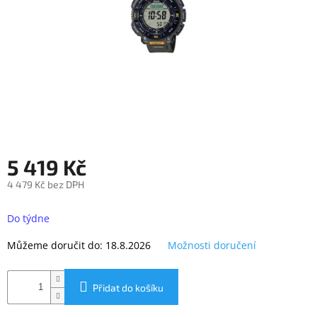
objednávka
antiviru
ESET
O
nás
Realizované
projekty
Obchodní
5 419 Kč
podmínky
4 479 Kč bez DPH
Autorizované
servisy
Měrná
cena:
Do týdne
Rozšíření
záruk
Můžeme doručit do:
18.8.2026
Možnosti doručení
a
pojištění
Splátky
Přidat do košíku
ESSOX