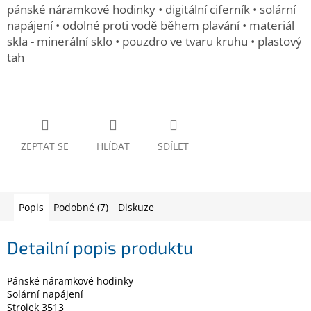
www.inpraise.cz
pánské náramkové hodinky • digitální ciferník • solární
napájení • odolné proti vodě během plavání • materiál
Gaming
skla - minerální sklo • pouzdro ve tvaru kruhu • plastový
tah
Telefony
a
tablety
Cyklo
a
ZEPTAT SE
HLÍDAT
SDÍLET
sport
Dílna
a
zahrada
Popis
Podobné (7)
Diskuze
Velké
Detailní popis produktu
spotřebiče
Pánské náramkové hodinky
Počítače
Solární napájení
a
Strojek 3513
notebooky