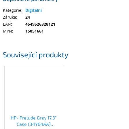
Inpraise
Kategorie
:
Digitální
Kamerové
Záruka
:
24
systémy
MILESIGHT
EAN
:
4549526328121
MPN
:
15051661
Doprodej
Přihlášení
Související produkty
HP- Prelude Grey 17.3"
Case (34Y64AA)