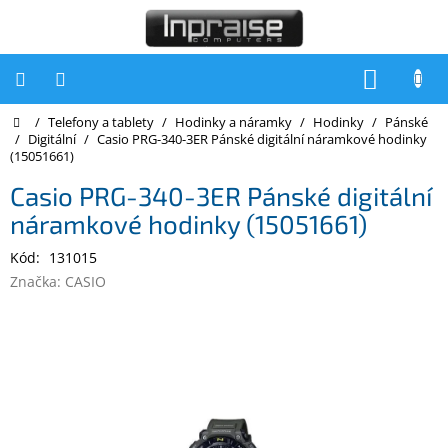
Přejít
na
obsah
NÁKUP
KOŠÍK
Domů
/
Telefony a tablety
/
Hodinky a náramky
/
Hodinky
/
Pánské
Počítače
/
Digitální
/
Casio PRG-340-3ER Pánské digitální náramkové hodinky
(15051661)
Počítače
Inpraise
Casio PRG-340-3ER Pánské digitální
náramkové hodinky (15051661)
Notebooky
Kód:
131015
Tiskárny
Značka:
CASIO
Monitory
Akce
a
slevy
Oblíbené
Kontakty