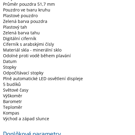
Průměr pouzdra 51,7 mm
Pouzdro ve tvaru kruhu
Plastové pouzdro
Elektronika
Zelená barva pouzdra
Plastový tah
Domácnost
Zelená barva tahu
Digitální ciferník
Ciferník s arabskými čísly
%
Materiál skla - minerální sklo
Black
Odolné proti vodě během plavání
Friday
Datum
Stopky
Odpočítávací stopky
VÝPRODEJ
Plně automatické LED osvětlení displeje
5 budíků
Akční
Světové časy
zboží
Výškoměr
Barometr
TONERY
Teploměr
A
Kompas
CARTRIDGE
OEM
Východ a západ slunce
Sestavy
Doplňkové parametry
počítačů