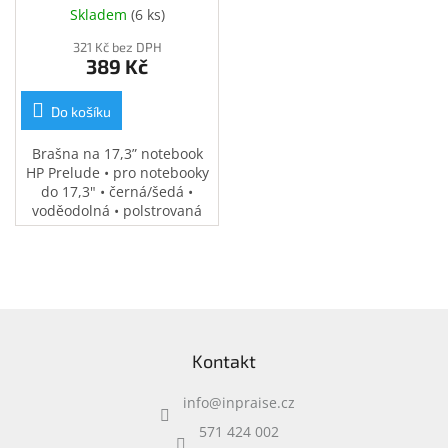
(34Y64AA)
Skladem
(
6 ks
)
321 Kč bez DPH
389 Kč
Do košíku
Brašna na 17,3” notebook
HP Prelude • pro notebooky
do 17,3" • černá/šedá •
voděodolná • polstrovaná
přihrádka na notebook •
speciální kapsy na
příslušenství • 0,37 kg
Z
á
Kontakt
p
a
info
@
inpraise.cz
t
í
571 424 002