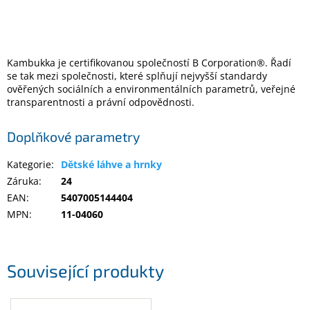
Inpraise
Kamerové
systémy
MILESIGHT
Kambukka je certifikovanou společností B Corporation®. Řadí
se tak mezi společnosti, které splňují nejvyšší standardy
ověřených sociálních a environmentálních parametrů, veřejné
Doprodej
transparentnosti a právní odpovědnosti.
Přihlášení
Doplňkové parametry
Kategorie
:
Dětské láhve a hrnky
Záruka
:
24
EAN
:
5407005144404
MPN
:
11-04060
Související produkty