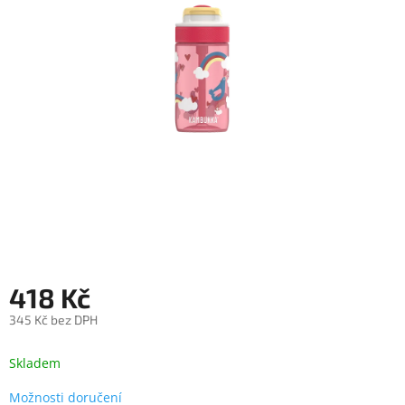
objednávka
antiviru
ESET
O
nás
Realizované
projekty
Obchodní
podmínky
Autorizované
servisy
418 Kč
Rozšíření
záruk
a
345 Kč bez DPH
pojištění
Měrná
cena:
Skladem
Splátky
ESSOX
Možnosti doručení