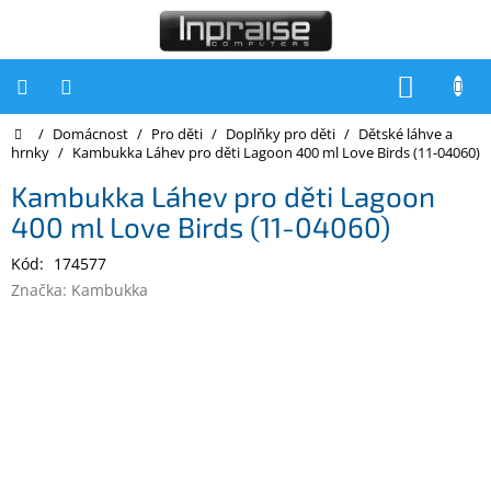
Přejít
na
obsah
NÁKUP
KOŠÍK
Domů
/
Domácnost
/
Pro děti
/
Doplňky pro děti
/
Dětské láhve a
Počítače
hrnky
/
Kambukka Láhev pro děti Lagoon 400 ml Love Birds (11-04060)
Počítače
Kambukka Láhev pro děti Lagoon
Inpraise
400 ml Love Birds (11-04060)
Notebooky
Kód:
174577
Tiskárny
Značka:
Kambukka
Monitory
Akce
a
slevy
Oblíbené
Kontakty