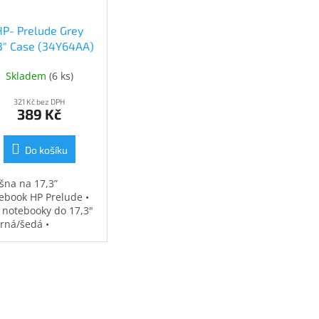
HP- Prelude Grey
.3" Case (34Y64AA)
(34Y64AA)
Skladem
(
6 ks
)
321 Kč bez DPH
389 Kč
Do košíku
šna na 17,3”
ebook HP Prelude •
 notebooky do 17,3"
erná/šedá •
ěodolná •
strovaná přihrádka
notebook • speciální
sy na příslušenství •
7 kg