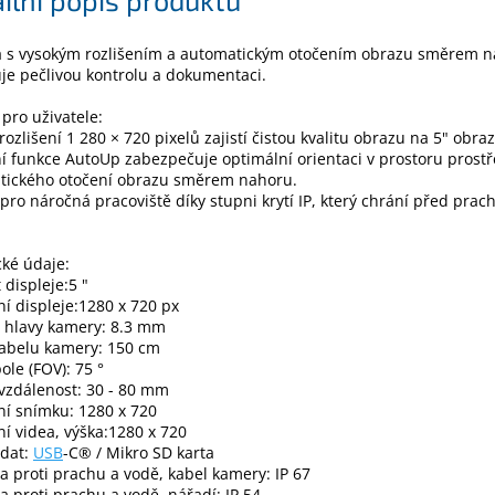
 s vysokým rozlišením a automatickým otočením obrazu směrem 
je pečlivou kontrolu a dokumentaci.
pro uživatele:
rozlišení 1 280 × 720 pixelů zajistí čistou kvalitu obrazu na 5" obra
í funkce AutoUp zabezpečuje optimální orientaci v prostoru prost
tického otočení obrazu směrem nahoru.
 pro náročná pracoviště díky stupni krytí IP, který chrání před pra
ké údaje:
 displeje:5 "
ní displeje:1280 x 720 px
 hlavy kamery: 8.3 mm
kabelu kamery: 150 cm
ole (FOV): 75 °
 vzdálenost: 30 - 80 mm
ní snímku: 1280 x 720
ní videa, výška:1280 x 720
 dat:
USB
-C® / Mikro SD karta
 proti prachu a vodě, kabel kamery: IP 67
 proti prachu a vodě, nářadí: IP 54