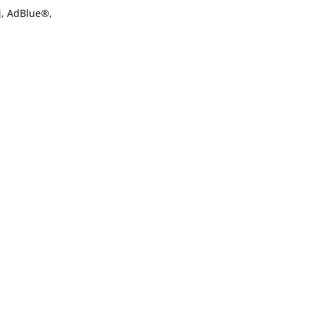
j, AdBlue®,