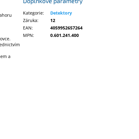
Doplňkové parametry
Kategorie
:
Detektory
nahoru
Záruka
:
12
EAN
:
4059952657264
MPN
:
0.601.241.400
zovce.
řednictvím
chem a