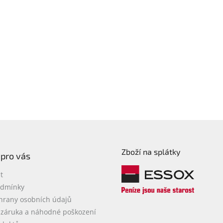
Zboží na splátky
 pro vás
t
odmínky
hrany osobních údajů
 záruka a náhodné poškození