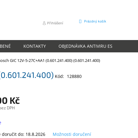
NÁKUPNÍ
Prázdný košík
Přihlášení
KOŠÍK
ÍBENÉ
KONTAKTY
OBJEDNÁVKA ANTIVIRU ESET
O N
osch GIC 12V-5-27C+AA1 (0.601.241.400) (0.601.241.400)
(0.601.241.400)
Kód:
128880
00 Kč
 bez DPH
e
doručit do:
18.8.2026
Možnosti doručení