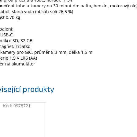
noření kabelu kamery na 30 minut do: nafta, benzín, motorový ole
kohol, slaná voda (obsah soli 26,5 %)
st 0,70 kg
balení:
 USB-C
 mikro SD, 32 GB
magnet, zrcátko
 kamery pro GIC, průměr 8,3 mm, délka 1,5 m
terie 1,5 V LR6 (AA)
tér na akumulátor
isející produkty
Kód:
9978721