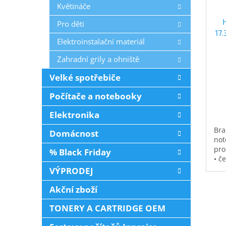
Květináče
Pro děti
17
Elektroinstalační materiál
Zahradní grily a ohniště
Velké spotřebiče
Počítače a notebooky
Elektronika
Bra
Domácnost
not
pro
% Black Friday
• č
vod
VÝPRODEJ
pol
na 
Akční zboží
kap
0,3
TONERY A CARTRIDGE OEM