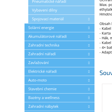
Pneumatické nářadí
Max. po
ethylal
Vybavení dílny
Hmotno
Spojovací materiál
Obsah 
Solární energie
- Kabel
- Karta
Akumulátorové nářadí
- Hák, 
- Kabel
Zahradní technika
- 4× ba
- Adap
Zahradní nářadí
Zavlažování
Elektrické nářadí
Souv
Auto-moto
Stavební chemie
Bazény a wellness
Zahradní nábytek