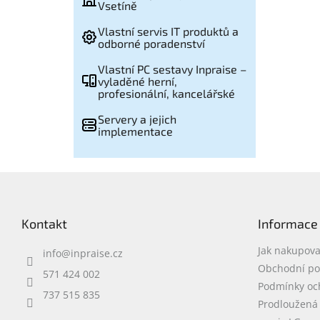
Vsetíně
Vlastní servis IT produktů a
odborné poradenství
Vlastní PC sestavy Inpraise –
vyladěné herní,
profesionální, kancelářské
Servery a jejich
implementace
Z
á
p
Kontakt
Informace
a
t
Jak nakupova
info
@
inpraise.cz
í
Obchodní p
571 424 002
Podmínky oc
737 515 835
Prodloužená