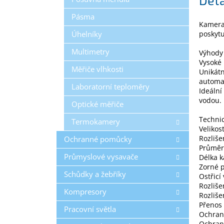
Pásma
Kamera
Úhelníky
poskytu
Multimetry
Výhody 
Vysoké 
Měřiče vlhkosti
Unikátn
automa
Laboratorní teploměry
Ideální
vodou.
Optické měřiče
Technic
Termokamery
Velikost
Rozliše
Ochranné pomůcky
Průměr
Průmyslové vysavače
Délka 
Zorné p
Schůdky a žebříky
Ostřicí
Rozliše
Kompresory
Rozliše
Přenos
Pracovní světla
Ochrana
Ochrana