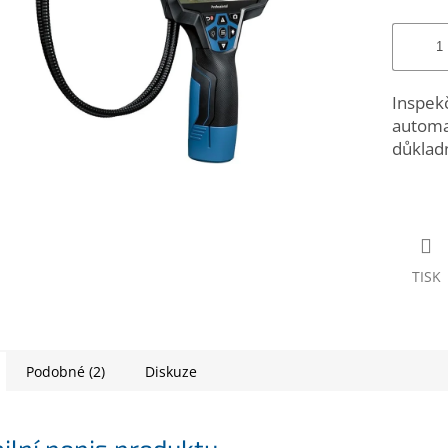
Inspek
automa
důklad
TISK
Podobné (2)
Diskuze
ilní popis produktu