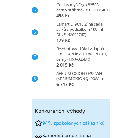
Genius myš Ergo 8250S,
černo-stříbrná (31030031401)
498 Kč
Lamart LT9016 2ílná sada
šálků s podšálkem 190 ml,
DINE (42002767)
179 Kč
Bezdrátový HDMI Adaptér
FIXED AirLink, 100W, PD 3.0,
černý (FIXA-AL-BK)
2 015 Kč
AERIUM OXION Q490WH
(AERIUMOXIONQ490WH)
6 747 Kč
Konkurenční výhody
94% spokojenych zákazníků
Kamenná prodejna na