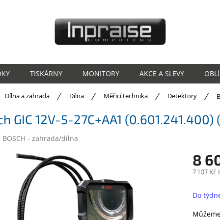
OKY
TISKÁRNY
MONITORY
AKCE A SLEVY
OBL
ů
Dílna a zahrada
Dílna
Měřicí technika
Detektory
B
h GIC 12V-5-27C+AA1 (0.601.241.400) 
:
BOSCH - zahrada/dílna
8 6
7 107 Kč
Měrná
cena:
Do týdn
Můžeme 