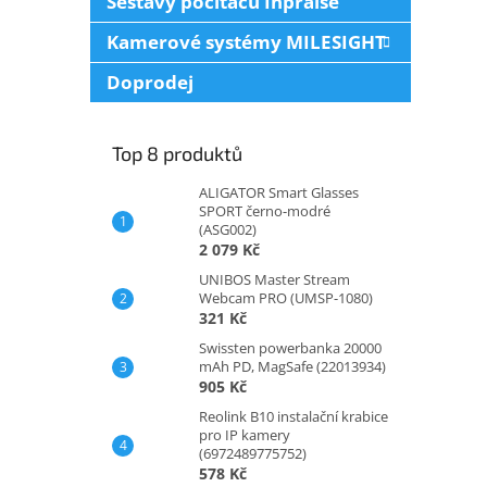
Sestavy počítačů Inpraise
Kamerové systémy MILESIGHT
Doprodej
Top 8 produktů
ALIGATOR Smart Glasses
SPORT černo-modré
(ASG002)
2 079 Kč
UNIBOS Master Stream
Webcam PRO (UMSP-1080)
321 Kč
Swissten powerbanka 20000
mAh PD, MagSafe (22013934)
905 Kč
Reolink B10 instalační krabice
pro IP kamery
(6972489775752)
578 Kč