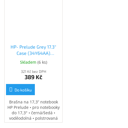
HP- Prelude Grey 17.3"
Case (34Y64AA)
(34Y64AA)
Skladem
(
6 ks
)
321 Kč bez DPH
389 Kč
Do košíku
Brašna na 17,3” notebook
HP Prelude • pro notebooky
do 17,3" • černá/šedá •
voděodolná • polstrovaná
přihrádka na notebook •