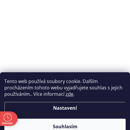
Tento web používá soubory cookie. Dalším
procházením tohoto webu vyjadřujete souhlas s jejich
používáním.. Více informací
zde
.
Nastavení
ě
Zobrazit
Souhlasím