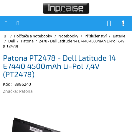
Přejít
na
obsah
NÁKUP
KOŠÍK
Domů
/
Počítače a notebooky
/
Notebooky
/
Příslušenství
/
Baterie
Počítače
/
Dell
/
Patona PT2478 - Dell Latitude 14 E7440 4500mAh Li-Pol 7,4V
(PT2478)
Počítače
Inpraise
Patona PT2478 - Dell Latitude 14
E7440 4500mAh Li-Pol 7,4V
Notebooky
(PT2478)
Tiskárny
Kód:
8986240
Monitory
Značka:
Patona
Akce
a
slevy
Oblíbené
Kontakty