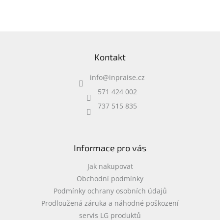
speciální kapsy na
příslušenství • 0,37 kg
Z
á
Kontakt
p
a
info
@
inpraise.cz
t
í
571 424 002
737 515 835
Informace pro vás
Jak nakupovat
Obchodní podmínky
Podmínky ochrany osobních údajů
Prodloužená záruka a náhodné poškození
servis LG produktů