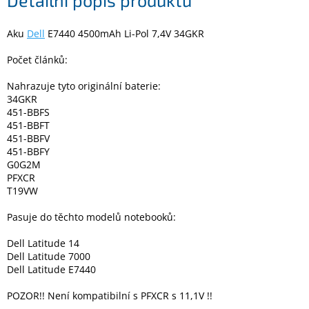
Detailní popis produktu
Aku
Dell
E7440 4500mAh Li-Pol 7,4V 34GKR
Elektronika
Počet článků:
Domácnost
Nahrazuje tyto originální baterie:
34GKR
%
451-BBFS
Black
451-BBFT
Friday
451-BBFV
451-BBFY
G0G2M
VÝPRODEJ
PFXCR
T19VW
Akční
zboží
Pasuje do těchto modelů notebooků:
TONERY
Dell Latitude 14
A
Dell Latitude 7000
CARTRIDGE
Dell Latitude E7440
OEM
POZOR!! Není kompatibilní s PFXCR s 11,1V !!
Sestavy
počítačů