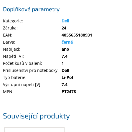
Inpraise
Doplňkové parametry
Kamerové
systémy
Kategorie
:
Dell
MILESIGHT
Záruka
:
24
EAN
:
4055655180931
Doprodej
Barva
:
černá
Nabíjecí
:
ano
Přihlášení
Napětí [V]
:
7,4
Počet kusů v balení
:
1
Příslušenství pro notebooky
:
Dell
Typ baterie
:
Li-Pol
Výstupní napětí [V]
:
7,4
MPN
:
PT2478
Související produkty