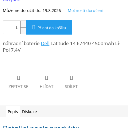
www.inpraise.cz
Můžeme doručit do:
19.8.2026
Možnosti doručení
Gaming
Přidat do košíku
Telefony
a
tablety
náhradní baterie
Dell
Latitude 14 E7440 4500mAh Li-
Pol 7,4V
Cyklo
a
sport
Dílna
a
zahrada
ZEPTAT SE
HLÍDAT
SDÍLET
Velké
spotřebiče
Popis
Diskuze
Počítače
a
notebooky