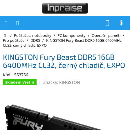
Přejít
na
obsah
NÁKUP
KOŠÍK
Domů
/
Počítače a notebooky
/
PC komponenty
/
Operační paměti
/
Počítače
Pro počítače
/
DDR5
/
KINGSTON Fury Beast DDR5 16GB 6400MHz
CL32, černý chladič, EXPO
Počítače
Inpraise
KINGSTON Fury Beast DDR5 16GB
6400MHz CL32, černý chladič, EXPO
Notebooky
Kód:
553756
Tiskárny
Značka:
KINGSTON
Skladem Vsetín
Monitory
Akce
a
slevy
Oblíbené
Kontakty