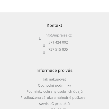
Z
á
Kontakt
p
a
info
@
inpraise.cz
t
í
571 424 002
737 515 835
Informace pro vás
Jak nakupovat
Obchodní podmínky
Podmínky ochrany osobních údajů
Prodloužená záruka a náhodné poškození
servis LG produktů