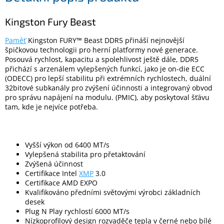
Kingston Fury Beast
Elektronika
Paměť
Kingston FURY™ Beast DDR5 přináší nejnovější
špičkovou technologii pro herní platformy nové generace.
Domácnost
Posouvá rychlost, kapacitu a spolehlivost ještě dále, DDR5
přichází s arzenálem vylepšených funkcí, jako je on-die ECC
(ODECC) pro lepší stabilitu při extrémních rychlostech, duální
%
Black
32bitové subkanály pro zvýšení účinnosti a integrovaný obvod
Friday
pro správu napájení na modulu. (PMIC), aby poskytoval šťávu
tam, kde je nejvíce potřeba.
VÝPRODEJ
Vyšší výkon od 6400 MT/s
Akční
Vylepšená stabilita pro přetaktování
zboží
Zvýšená účinnost
Certifikace Intel
XMP
3.0
TONERY
A
Certifikace AMD EXPO
CARTRIDGE
Kvalifikováno předními světovými výrobci základních
OEM
desek
Plug N Play rychlostí 6000 MT/s
Sestavy
Nízkoprofilový design rozvaděče tepla v černé nebo bílé
počítačů