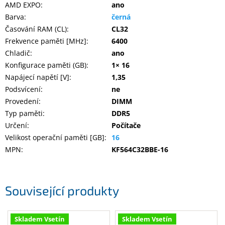
AMD EXPO
:
ano
Barva
:
černá
Časování RAM (CL)
:
CL32
Frekvence paměti [MHz]
:
6400
Chladič
:
ano
Konfigurace paměti (GB)
:
1× 16
Napájecí napětí [V]
:
1,35
Podsvícení
:
ne
Provedení
:
DIMM
Typ paměti
:
DDR5
Určení
:
Počítače
Velikost operační paměti [GB]
:
16
MPN
:
KF564C32BBE-16
Související produkty
Skladem Vsetín
Skladem Vsetín