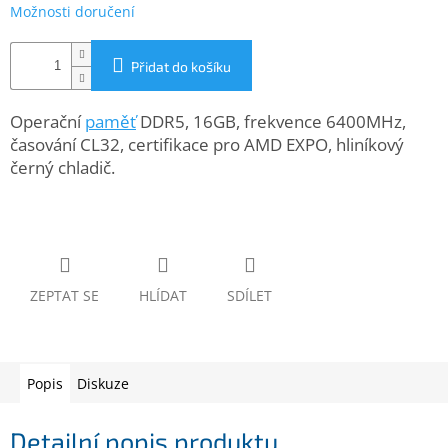
www.inpraise.cz
Možnosti doručení
Gaming
Přidat do košíku
Telefony
a
Operační
paměť
DDR5, 16GB, frekvence 6400MHz,
tablety
časování CL32, certifikace pro AMD EXPO, hliníkový
černý chladič.
Cyklo
a
sport
Dílna
a
ZEPTAT SE
HLÍDAT
SDÍLET
zahrada
Velké
spotřebiče
Popis
Diskuze
Počítače
a
Detailní popis produktu
notebooky