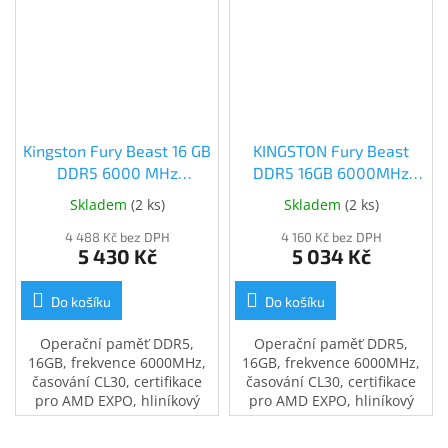
Kingston Fury Beast 16 GB
KINGSTON Fury Beast
DDR5 6000 MHz
DDR5 16GB 6000MHz
(KF560C30BBE-16)
CL30, bílý chladič, EXPO
Skladem
(
2 ks
)
Skladem
(
2 ks
)
4 488 Kč bez DPH
4 160 Kč bez DPH
5 430 Kč
5 034 Kč
Do košíku
Do košíku
Operační paměť DDR5,
Operační paměť DDR5,
16GB, frekvence 6000MHz,
16GB, frekvence 6000MHz,
časování CL30, certifikace
časování CL30, certifikace
pro AMD EXPO, hliníkový
pro AMD EXPO, hliníkový
černý chladič.
bílý chladič.