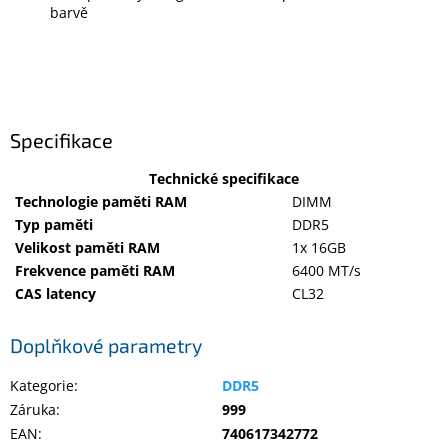
Inpraise
barvě
Kamerové
systémy
MILESIGHT
Doprodej
Specifikace
Přihlášení
Technické specifikace
Technologie paměti RAM
DIMM
Typ paměti
DDR5
Velikost paměti RAM
1x 16GB
Frekvence paměti RAM
6400 MT/s
CAS latency
CL32
Doplňkové parametry
Kategorie
:
DDR5
Záruka
:
999
EAN
:
740617342772