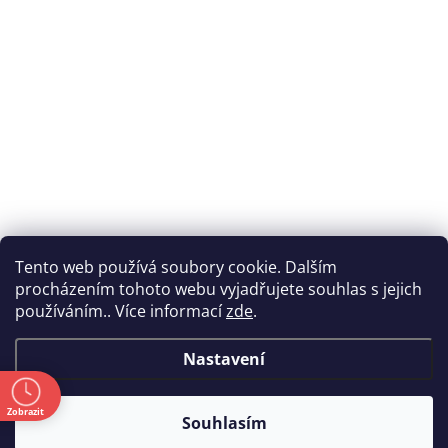
Tento web používá soubory cookie. Dalším
procházením tohoto webu vyjadřujete souhlas s jejich
používáním.. Více informací
zde
.
Nastavení
ě
Zobrazit
Souhlasím