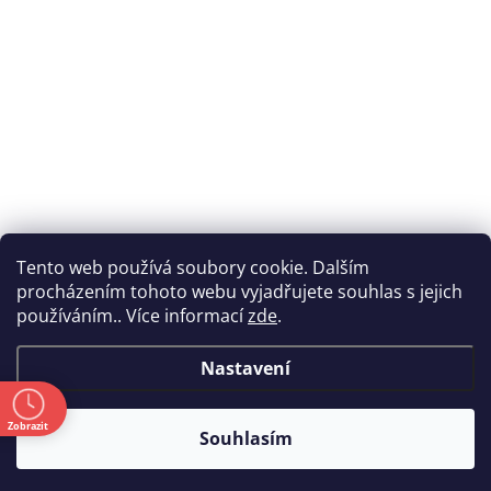
Tento web používá soubory cookie. Dalším
procházením tohoto webu vyjadřujete souhlas s jejich
používáním.. Více informací
zde
.
Nastavení
ě
Zobrazit
Souhlasím