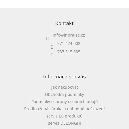
Z
á
Kontakt
p
a
info
@
inpraise.cz
t
í
571 424 002
737 515 835
Informace pro vás
Jak nakupovat
Obchodní podmínky
Podmínky ochrany osobních údajů
Prodloužená záruka a náhodné poškození
servis LG produktů
servis DELONGHI