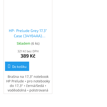
HP- Prelude Grey 17.3"
Case (34Y64AA)
(34Y64AA)
Skladem
(
6 ks
)
321 Kč bez DPH
389 Kč
Do košíku
Brašna na 17,3” notebook
HP Prelude • pro notebooky
do 17,3" • černá/šedá •
voděodolná • polstrovaná
přihrádka na notebook •
speciální kapsy na
příslušenství • 0,37 kg