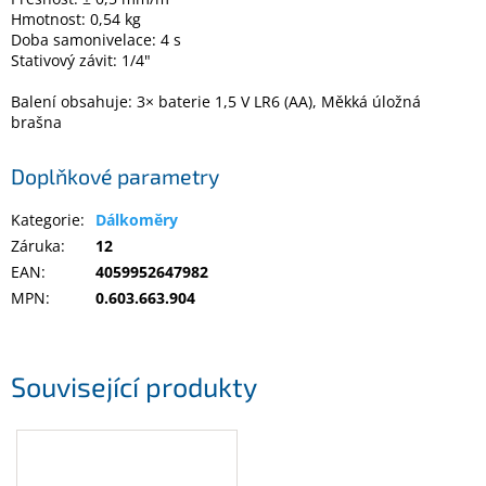
Inpraise
Hmotnost: 0,54 kg
Doba samonivelace: 4 s
Kamerové
Stativový závit: 1/4"
systémy
MILESIGHT
Balení obsahuje: 3× baterie 1,5 V LR6 (AA), Měkká úložná
brašna
Doprodej
Doplňkové parametry
Přihlášení
Kategorie
:
Dálkoměry
Záruka
:
12
EAN
:
4059952647982
MPN
:
0.603.663.904
Související produkty