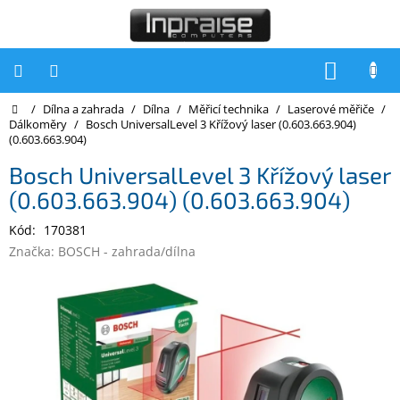
Přejít
na
obsah
NÁKUP
KOŠÍK
Domů
/
Dílna a zahrada
/
Dílna
/
Měřicí technika
/
Laserové měřiče
/
Počítače
Dálkoměry
/
Bosch UniversalLevel 3 Křížový laser (0.603.663.904)
(0.603.663.904)
Počítače
Inpraise
Bosch UniversalLevel 3 Křížový laser
(0.603.663.904) (0.603.663.904)
Notebooky
Kód:
170381
Tiskárny
Značka:
BOSCH - zahrada/dílna
Monitory
Akce
a
slevy
Oblíbené
Kontakty