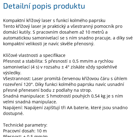
Detailní popis produktu
Elektronika
Kompaktní křížový laser s funkcí kolmého paprsku
Tento křížový laser je praktický a všestranný pomocník pro
domácí kutily. S pracovním dosahem až 10 metrů a
Domácnost
automatickou samonivelací se s ním snadno pracuje, a díky své
kompaktní velikosti je navíc skvěle přenosný.
%
Black
Klíčové vlastnosti a specifikace
Friday
Přesnost a stabilita: S přesností ± 0,5 mm/m a rychlou
samonivelací (4 s) v rozsahu ± 4° získáte vždy spolehlivé
výsledky.
VÝPRODEJ
Všestrannost: Laser promítá červenou křížovou čáru s úhlem
rozevření 120°. Díky funkci kolmého paprsku navíc usnadní
přesné přenesení bodu z podlahy na strop.
Akční
zboží
Snadná manipulace: S hmotností pouhých 0,54 kg je s ním
velmi snadná manipulace.
TONERY
Napájení: Napájení zajišťují tři AA baterie, které jsou snadno
A
dostupné.
CARTRIDGE
OEM
Technické parametry:
Pracovní dosah: 10 m
Sestavy
počítačů
Přesnost: ± 0,5 mm/m