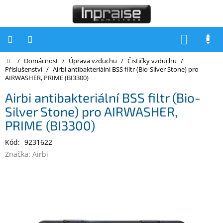
Přejít
na
obsah
NÁKUP
KOŠÍK
Domů
/
Domácnost
/
Úprava vzduchu
/
Čističky vzduchu
/
Počítače
Příslušenství
/
Airbi antibakteriální BSS filtr (Bio-Silver Stone) pro
AIRWASHER, PRIME (BI3300)
Počítače
Inpraise
Airbi antibakteriální BSS filtr (Bio-
Silver Stone) pro AIRWASHER,
Notebooky
PRIME (BI3300)
Tiskárny
Kód:
9231622
Monitory
Značka:
Airbi
Akce
a
slevy
Oblíbené
Kontakty