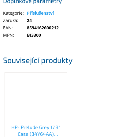
Doplňkové parametry
Kategorie
:
Příslušenství
Elektronika
Záruka
:
24
EAN
:
8594162600212
Domácnost
MPN
:
BI3300
%
Black
Friday
Související produkty
VÝPRODEJ
Akční
zboží
TONERY
A
CARTRIDGE
OEM
HP- Prelude Grey 17.3"
Sestavy
Case (34Y64AA)
počítačů