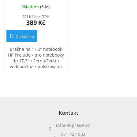
(34Y64AA)
Inpraise
Skladem
(
6 ks
)
Kamerové
321 Kč bez DPH
systémy
389 Kč
MILESIGHT
Do košíku
Doprodej
Brašna na 17,3” notebook
Přihlášení
HP Prelude • pro notebooky
do 17,3" • černá/šedá •
voděodolná • polstrovaná
přihrádka na notebook •
speciální kapsy na
příslušenství • 0,37 kg
Z
á
Kontakt
p
a
info
@
inpraise.cz
t
í
571 424 002