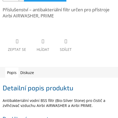
www.inpraise.cz
Příslušenství – antibakteriální filtr určen pro přístroje
Gaming
Airbi AIRWASHER, PRIME
Telefony
a
tablety
Cyklo
ZEPTAT SE
HLÍDAT
SDÍLET
a
sport
Dílna
Popis
Diskuze
a
zahrada
Detailní popis produktu
Velké
spotřebiče
Antibakteriální vodní BSS filtr (Bio-Silver Stone) pro čistič a
zvlhčovač vzduchu Airbi AIRWASHER a Airbi PRIME.
Počítače
a
notebooky