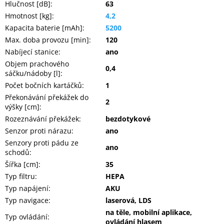
Hlučnost [dB]
:
63
Hmotnost [kg]
:
4,2
Kapacita baterie [mAh]
:
5200
Max. doba provozu [min]
:
120
Nabíjecí stanice
:
ano
Objem prachového
0,4
sáčku/nádoby [l]
:
Počet bočních kartáčků
:
1
Překonávání překážek do
2
výšky [cm]
:
Rozeznávání překážek
:
bezdotykové
Senzor proti nárazu
:
ano
Senzory proti pádu ze
ano
schodů
:
Šířka [cm]
:
35
Typ filtru
:
HEPA
Typ napájení
:
AKU
Typ navigace
:
laserová, LDS
na těle, mobilní aplikace,
Typ ovládání
:
ovládání hlasem