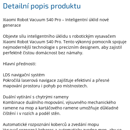
Detailní popis produktu
Elektronika
Xiaomi Robot Vacuum S40 Pro – Inteligentní úklid nové
generace
Domácnost
Objevte sílu inteligentního úklidu s robotickým vysavačem
Xiaomi Robot Vacuum S40 Pro. Tento výkonný pomocník spojuje
%
nejmodernější technologie s precizním designem, aby zajistil
Black
perfektně čistou domácnost bez námahy.
Friday
Hlavní přednosti:
VÝPRODEJ
LDS navigační systém
Pokročilá laserová navigace zajišťuje efektivní a přesné
mapování prostoru i pohyb po místnostech.
Akční
zboží
Duální vytírání s chytrými rameny
TONERY
Kombinace duálního mopování, výsuvného mechanického
A
ramene na mop a kartáčového ramene umožňuje důkladné
CARTRIDGE
čištění i v rozích a podél stěn.
OEM
Automatické rozpoznání koberců a zvedání mopu
Sestavy
počítačů
Vysavač rozpozná koberec a automaticky zvedne mop, aby se