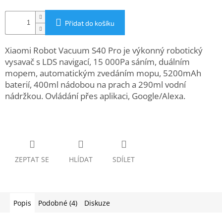
www.inpraise.cz
Přidat do košíku
Gaming
Xiaomi Robot Vacuum S40 Pro je výkonný robotický
Telefony
a
vysavač s LDS navigací, 15 000Pa sáním, duálním
tablety
mopem, automatickým zvedáním mopu, 5200mAh
baterií, 400ml nádobou na prach a 290ml vodní
Cyklo
nádržkou. Ovládání přes aplikaci, Google/Alexa.
a
sport
Dílna
a
zahrada
ZEPTAT SE
HLÍDAT
SDÍLET
Velké
spotřebiče
Popis
Podobné (4)
Diskuze
Počítače
a
notebooky