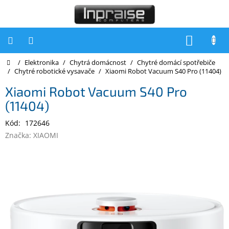
Přejít
na
obsah
NÁKUP
KOŠÍK
Domů
/
Elektronika
/
Chytrá domácnost
/
Chytré domácí spotřebiče
Počítače
/
Chytré robotické vysavače
/
Xiaomi Robot Vacuum S40 Pro (11404)
Počítače
Xiaomi Robot Vacuum S40 Pro
Inpraise
(11404)
Notebooky
Kód:
172646
Tiskárny
Značka:
XIAOMI
Monitory
Akce
a
slevy
Oblíbené
Kontakty