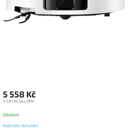
objednávka
antiviru
ESET
O
nás
Realizované
projekty
Obchodní
podmínky
Autorizované
servisy
5 558 Kč
Rozšíření
záruk
a
4 593 Kč bez DPH
pojištění
Měrná
cena:
Skladem
Splátky
ESSOX
Možnosti doručení