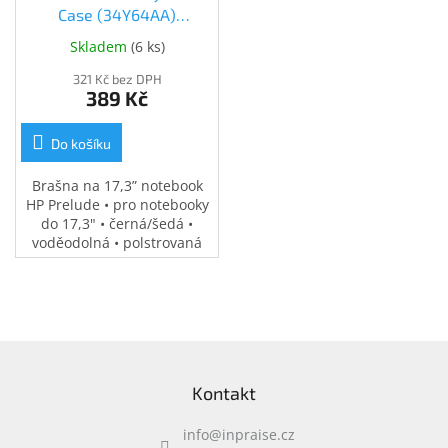
Case (34Y64AA)
(34Y64AA)
Skladem
(
6 ks
)
321 Kč bez DPH
389 Kč
Do košíku
Brašna na 17,3” notebook
HP Prelude • pro notebooky
do 17,3" • černá/šedá •
voděodolná • polstrovaná
přihrádka na notebook •
speciální kapsy na
příslušenství • 0,37 kg
Z
á
Kontakt
p
a
info
@
inpraise.cz
t