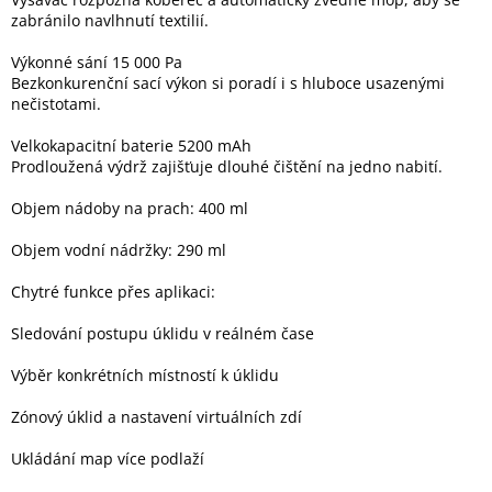
Inpraise
zabránilo navlhnutí textilií.
Kamerové
Výkonné sání 15 000 Pa
systémy
Bezkonkurenční sací výkon si poradí i s hluboce usazenými
MILESIGHT
nečistotami.
Velkokapacitní baterie 5200 mAh
Doprodej
Prodloužená výdrž zajišťuje dlouhé čištění na jedno nabití.
Přihlášení
Objem nádoby na prach: 400 ml
Objem vodní nádržky: 290 ml
Chytré funkce přes aplikaci:
Sledování postupu úklidu v reálném čase
Výběr konkrétních místností k úklidu
Zónový úklid a nastavení virtuálních zdí
Ukládání map více podlaží