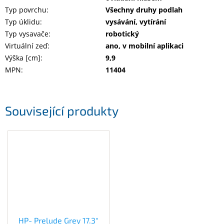
Typ povrchu
:
Všechny druhy podlah
Typ úklidu
:
vysávání, vytírání
Typ vysavače
:
robotický
Virtuální zeď
:
ano, v mobilní aplikaci
Výška [cm]
:
9,9
MPN
:
11404
Související produkty
HP- Prelude Grey 17.3"