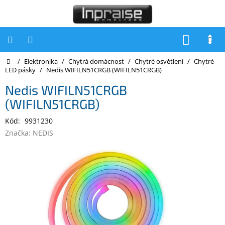
Přejít
na
obsah
NÁKUP
KOŠÍK
Domů
/
Elektronika
/
Chytrá domácnost
/
Chytré osvětlení
/
Chytré
Počítače
LED pásky
/
Nedis WIFILN51CRGB (WIFILN51CRGB)
Počítače
Nedis WIFILN51CRGB
Inpraise
(WIFILN51CRGB)
Notebooky
Kód:
9931230
Tiskárny
Značka:
NEDIS
Monitory
Akce
a
slevy
Oblíbené
Kontakty