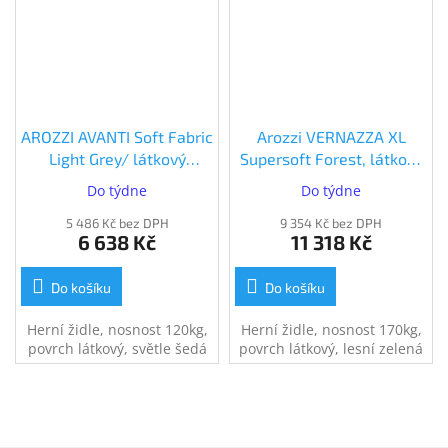
AROZZI AVANTI Soft Fabric
Arozzi VERNAZZA XL
Light Grey/ látkový
Supersoft Forest, látkový
povrch/ světle šedá
povrch, lesní zelená
Do týdne
Do týdne
(AVANTI-SFB-LG)
(VERNAZZA-XL-SPSF-FST)
5 486 Kč bez DPH
9 354 Kč bez DPH
6 638 Kč
11 318 Kč
Do košíku
Do košíku
Herní židle, nosnost 120kg,
Herní židle, nosnost 170kg,
povrch látkový, světle šedá
povrch látkový, lesní zelená