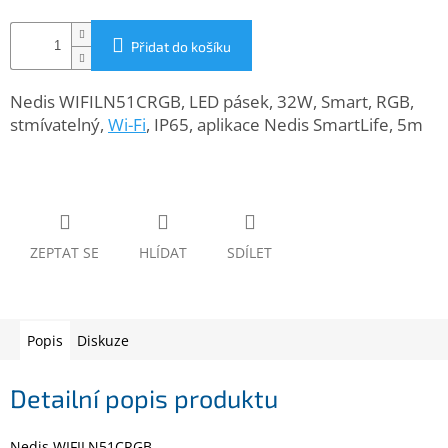
www.inpraise.cz
Přidat do košíku
Gaming
Nedis WIFILN51CRGB, LED pásek, 32W, Smart, RGB,
Telefony
a
stmívatelný,
Wi-Fi
, IP65, aplikace Nedis SmartLife, 5m
tablety
Cyklo
a
sport
ZEPTAT SE
HLÍDAT
SDÍLET
Dílna
a
zahrada
Popis
Diskuze
Velké
spotřebiče
Detailní popis produktu
Počítače
a
notebooky
Nedis WIFILN51CRGB