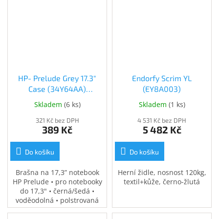
HP- Prelude Grey 17.3"
Endorfy Scrim YL
Case (34Y64AA)
(EY8A003)
(34Y64AA)
Skladem
(
6 ks
)
Skladem
(
1 ks
)
321 Kč bez DPH
4 531 Kč bez DPH
389 Kč
5 482 Kč
Do košíku
Do košíku
Brašna na 17,3” notebook
Herní židle, nosnost 120kg,
HP Prelude • pro notebooky
textil+kůže, černo-žlutá
do 17,3" • černá/šedá •
voděodolná • polstrovaná
přihrádka na notebook •
speciální kapsy na