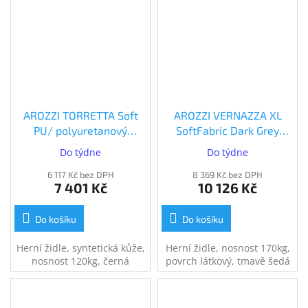
příslušenství • 0,37 kg
AROZZI TORRETTA Soft
AROZZI VERNAZZA XL
PU/ polyuretanový
SoftFabric Dark Grey
povrch/ černá
(VERNAZZA-XL-SFB-DG)
Do týdne
Do týdne
(TORRETTA-SPU-PBK)
6 117 Kč bez DPH
8 369 Kč bez DPH
7 401 Kč
10 126 Kč
Do košíku
Do košíku
Herní židle, syntetická kůže,
Herní židle, nosnost 170kg,
nosnost 120kg, černá
povrch látkový, tmavě šedá