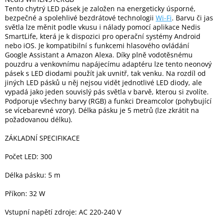
Tento chytrý LED pásek je založen na energeticky úsporné,
bezpečné a spolehlivé bezdrátové technologii
Wi-Fi
. Barvu či jas
Elektronika
světla lze měnit podle vkusu i nálady pomocí aplikace Nedis
SmartLife, která je k dispozici pro operační systémy Android
nebo iOS. Je kompatibilní s funkcemi hlasového ovládání
Domácnost
Google Assistant a Amazon Alexa. Díky plně vodotěsnému
pouzdru a venkovnímu napájecímu adaptéru lze tento neonový
pásek s LED diodami použít jak uvnitř, tak venku. Na rozdíl od
%
jiných LED pásků u něj nejsou vidět jednotlivé LED diody, ale
Black
Friday
vypadá jako jeden souvislý pás světla v barvě, kterou si zvolíte.
Podporuje všechny barvy (RGB) a funkci Dreamcolor (pohybující
se vícebarevné vzory). Délka pásku je 5 metrů (lze zkrátit na
VÝPRODEJ
požadovanou délku).
ZÁKLADNÍ SPECIFIKACE
Akční
zboží
Počet LED: 300
TONERY
Délka pásku: 5 m
A
CARTRIDGE
OEM
Příkon: 32 W
Sestavy
Vstupní napětí zdroje: AC 220-240 V
počítačů