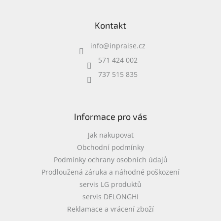
Z
á
Kontakt
p
a
info
@
inpraise.cz
t
í
571 424 002
737 515 835
Informace pro vás
Jak nakupovat
Obchodní podmínky
Podmínky ochrany osobních údajů
Prodloužená záruka a náhodné poškození
servis LG produktů
servis DELONGHI
Reklamace a vrácení zboží