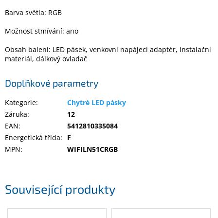
Inpraise
Barva světla: RGB
Kamerové
Možnost stmívání: ano
systémy
MILESIGHT
Obsah balení: LED pásek, venkovní napájecí adaptér, instalační
materiál, dálkový ovladač
Doprodej
Doplňkové parametry
Přihlášení
Kategorie
:
Chytré LED pásky
Záruka
:
12
EAN
:
5412810335084
Energetická třída
:
F
MPN
:
WIFILN51CRGB
Související produkty