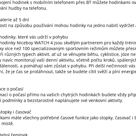
pojení hodinek s mobilním telefonem přes BT můžete hodinkami ov
ání hudby na telefonu.
aterie až 5 dní
losti na způsobu používání mohou hodinky na jedno nabití vydržet 
hodinky, které vás udrží v pohybu
hodinky Niceboy WATCH 4 jsou skvělým partnerem pro každý trénink
ky více než 100 specializovaným sportovním režimům můžete přes
ři různých typech aktivit, ať už se věnujete běhu, cyklistice, józe n
 navíc monitorují vaši denní aktivitu, včetně počtu kroků, spálených
dálenosti, a pomáhají vám zůstat v pohybu. Při delší nečinnosti vá
í, že je čas se protáhnout, takže se budete cítit svěží a plní energi
ce o počasí
mací o počasí přímo na vašich chytrých hodinkách budete vždy při
í podmínky a bezstarostně naplánujete své venkovní aktivity.
stopky i časovač
kami máte všechny potřebné časové funkce jako stopky, časovač i 
 místě.
telný řemínek