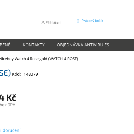
NÁKUPNÍ
Prázdný košík
Přihlášení
KOŠÍK
ÍBENÉ
KONTAKTY
OBJEDNÁVKA ANTIVIRU ESET
O N
Niceboy Watch 4 Rose gold (WATCH-4-ROSE)
SE)
Kód:
148379
4 Kč
 bez DPH
m
i doručení