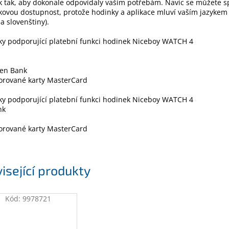
 tak, aby dokonale odpovídaly vašim potřebám. Navíc se můžete 
kovou dostupnost, protože hodinky a aplikace mluví vaším jazykem
 a slovenštiny).
y podporující platební funkci hodinek Niceboy WATCH 4
sen Bank
orované karty MasterCard
y podporující platební funkci hodinek Niceboy WATCH 4
nk
orované karty MasterCard
isející produkty
Kód:
9978721