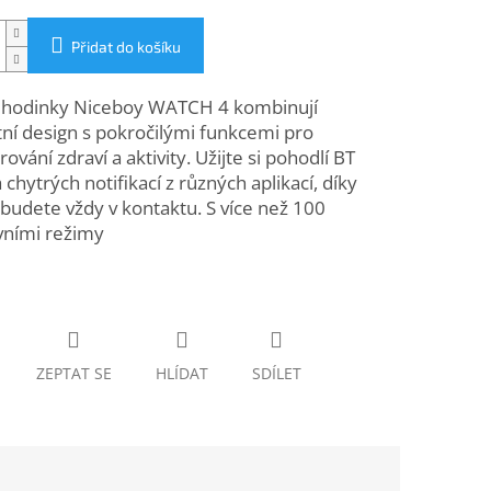
Přidat do košíku
 hodinky Niceboy WATCH 4 kombinují
ní design s pokročilými funkcemi pro
ování zdraví a aktivity. Užijte si pohodlí BT
a chytrých notifikací z různých aplikací, díky
udete vždy v kontaktu. S více než 100
vními režimy
ZEPTAT SE
HLÍDAT
SDÍLET