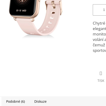
Chytré
elegant
monitor
volání 
čemuž b
sporto
TISK
Podobné (6)
Diskuze