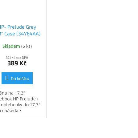
HP- Prelude Grey
.3" Case (34Y64AA)
(34Y64AA)
Skladem
(
6 ks
)
321 Kč bez DPH
389 Kč
Do košíku
šna na 17,3”
ebook HP Prelude •
 notebooky do 17,3"
erná/šedá •
ěodolná •
strovaná přihrádka
notebook • speciální
sy na příslušenství •