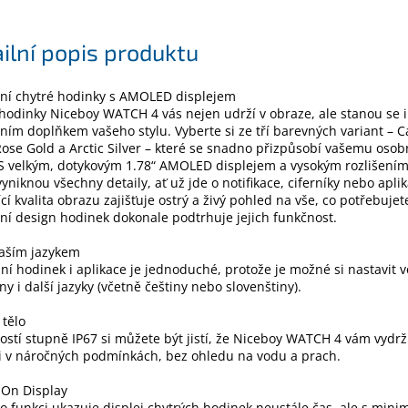
ilní popis produktu
tní chytré hodinky s AMOLED displejem
hodinky Niceboy WATCH 4 vás nejen udrží v obraze, ale stanou se i
ním doplňkem vašeho stylu. Vyberte si ze tří barevných variant – 
Rose Gold a Arctic Silver – které se snadno přizpůsobí vašemu oso
S velkým, dotykovým 1.78“ AMOLED displejem a vysokým rozlišením
vyniknou všechny detaily, ať už jde o notifikace, ciferníky nebo apli
ící kvalita obrazu zajišťuje ostrý a živý pohled na vše, co potřebujet
ní design hodinek dokonale podtrhuje jejich funkčnost.
vaším jazykem
ní hodinek i aplikace je jednoduché, protože je možné si nastavit 
iny i další jazyky (včetně češtiny nebo slovenštiny).
tělo
ostí stupně IP67 si můžete být jistí, že Niceboy WATCH 4 vám vydrž
 i v náročných podmínkách, bez ohledu na vodu a prach.
-On Display
to funkci ukazuje displej chytrých hodinek neustále čas, ale s mini