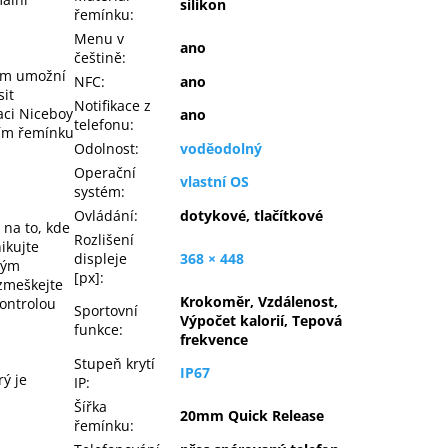
silikon
řemínku
:
Menu v
ano
češtině
:
ám umožní
NFC
:
ano
sit
Notifikace z
aci Niceboy
ano
telefonu
:
ním řemínku
Odolnost
:
voděodolný
Operační
vlastní OS
systém
:
Ovládání
:
dotykové, tlačítkové
 na to, kde
Rozlišení
ikujte
displeje
368 × 448
rým
[px]
:
ezmeškejte
Krokoměr, Vzdálenost,
kontrolou
Sportovní
Výpočet kalorií, Tepová
funkce
:
frekvence
Stupeň krytí
IP67
ý je
IP
:
Šířka
20mm Quick Release
řemínku
: