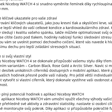
nek Niceboy WATCH 4 si snadno vyměníte řemínek díky rychloupína
20 mm.
e klíčové ukazatele pro vaše zdraví
ování klíčových ukazatelů, jako jsou krevní tlak a okysličení krve, v
e lepší vhled do vaší celkové kondice a kardiovaskulárního zdraví.
 sledují i kvalitu vašeho spánku, takže můžete optimalizovat svůj 
i se cítíte často pod tlakem, hodinky nabízejí funkci sledování stresu
 vám se uvolnit pomocí dechového cvičení, které vás navede k h
šímu dechu pro lepší zvládání stresových situací.
 si svůj vlastní styl
y Niceboy WATCH 4 se dokonale přizpůsobí vašemu stylu díky třem
ním variantám – Carbon Black, Rose Gold a Arctic Silver. Navíc si 
z desítek unikátních ciferníků dostupných v mobilní aplikaci, které
vašich hodinek přesně podle vaší nálady. Pro ještě větší individual
 vytvořit si vlastní ciferník, který dokonale vystihne vaši osobnost 
nost.
e plný potenciál hodinek s aplikací Niceboy WATCH
í aplikace Niceboy WATCH vám umožní využít všechny výhody vašic
e přehledně své aktivity a zdravotní statistiky, nastavte si osobní cíl
ně monitorujte svůj pokrok. Díky aplikaci si přizpůsobíte pokročilé 