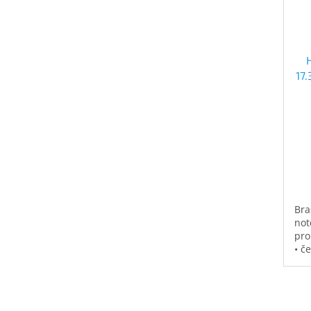
17
Bra
not
pro
• č
vod
pol
na 
kap