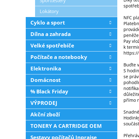
Sporttestery
spotřeb
Lokátory
NFC pla
Cyklo a sport
Plateb
provádě
Dílna a zahrada
peněžen
Pay vlo
Velké spotřebiče
k term
https:/
Počítače a notebooky
Buďte v
Elektronika
S hodin
se práv
Domácnost
pohodln
notifik
% Black Friday
důležit
přímo n
VÝPRODEJ
Snadné
Akční zboží
Hodinky
součást
TONERY A CARTRIDGE OEM
Přehrá
Sestavy počítačů Inpraise