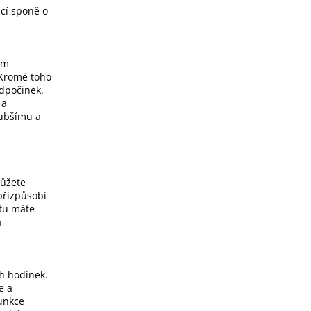
cí sponě o
ám
 Kromě toho
odpočinek.
 a
lubšímu a
můžete
 přizpůsobí
itu máte
a
h hodinek.
e a
funkce