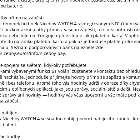
ou baterie.
tby přímo na zápěstí
ní řemínek hodinek Niceboy WATCH 4 s integrovaným NFC čipem v
t bezkontaktní platby přímo z vašeho zápěstí, a to bez nutnosti no
ku nebo telefon. Funguje úplně stejně jako platební karta. V aplik
žíte do náramku platební kartu a pak už jednoduše platíte přilože
inálu. Seznam podporovaných bank naleznete zde:
/niceboy.eu/cs/info/niceboy-pay.
e spojení se světem, kdykoliv potřebujete
kami vybavenými funkcí BT volání zůstanete v kontaktu bez ohledu
ě nacházíte. Jednoduše přijímejte hovory přímo ze zápěstí a komun
ě i bez telefonu. Kromě toho vás hodinky udrží v obraze díky chyt
acím z oblíbených aplikací, jako jsou zprávy, sociální sítě a další. N
é zprávy ani novinky — hodinky vás včas upozorní a vše máte pod 
a zápěstí.
 nabíjení
 Niceboy WATCH 4 se snadno nabíjí pomocí nabíjecího kabelu, kter
í balení.
vač hudby