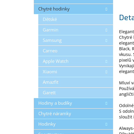
Chytré hodinky
Deta
Dětské
Garmin
Elegan
Chytré 
Samsung
elegant
Black, 
Carneo
vkusu. 
pixelů 
Apple Watch
Vynikaj
Xiaomi
elegant
Amazfit
Mluví 
Používá
Garett
angličt
Hodiny a budíky
Odolné 
S odoln
Chytré náramky
sloužit
Hodinky
Always
Díky té