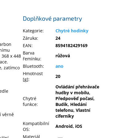
Doplňkové parametry
Kategorie
:
Chytré hodinky
Záruka
:
24
Carbon
EAN
:
8594182429169
bnímu
Barva
růžová
 368 x 448
řemínku
:
kace.
Bluetooth
:
ano
e, zatímco
Hmotnost
20
[g]
:
Ovládání přehrávače
vedle
hudby v mobilu,
Chytré
Předpověď počasí,
funkce
:
Budík, Hledání
telefonu, Vlastní
í věrně
ciferníky
Kompatibilní
Android, iOS
OS
:
Materiál
mální