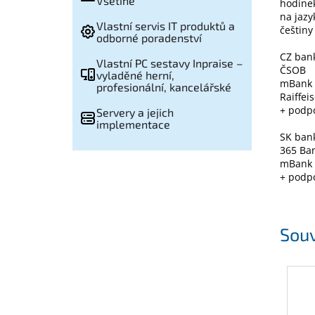
Vsetíně
hodinek
na jazy
Vlastní servis IT produktů a
češtiny
odborné poradenství
CZ bank
Vlastní PC sestavy Inpraise –
ČSOB
vyladěné herní,
mBank
profesionální, kancelářské
Raiffei
+ podp
Servery a jejich
implementace
SK bank
365 Ba
mBank
+ podp
Souv