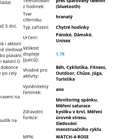
Telefonování
přes spárovaný telefon
ládat
z hodinek
:
(bluetooth)
Tvar
hranatý
ciferníku
:
až 5 dní.
Typ zařízení
:
Chytré hodinky
Pánské, Dámské,
Určení
:
Unisex
 i aktivní
Velikost
ně sledovat
displeje
1,78
ebo plavání.
[palců]
:
 kalorií či
Běh, Cyklistika, Fitness,
s dokonce
Vhodné pro
Outdoor, Chůze, Jóga,
e po celý
aktivity
:
Turistika
Vyměnitelný
ano
řemínek
:
praveni na
Monitoring spánku,
Měření saturace
Zdravotní
kyslíku v krvi, Měření
funkce
:
úrovně stresu,
budík na
Sledování
menstruačního cyklu
MPN
:
WATCH-4-ROSE