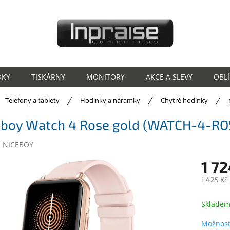
OKY
TISKÁRNY
MONITORY
AKCE A SLEVY
OBL
ů
Telefony a tablety
Hodinky a náramky
Chytré hodinky
eboy Watch 4 Rose gold (WATCH-4-RO
:
NICEBOY
1 72
1 425 Kč
Měrná
cena:
Sklade
Možnost