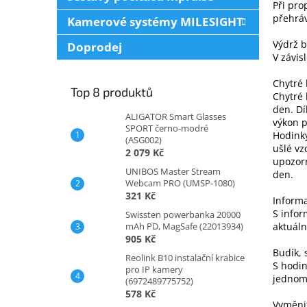
Při pro
přehráv
Kamerové systémy MILESIGHT
Výdrž b
Doprodej
V závis
Chytré 
Top 8 produktů
Chytré 
den. Dí
ALIGATOR Smart Glasses
výkon p
SPORT černo-modré
Hodinky
(ASG002)
ušlé vz
2 079 Kč
upozorn
UNIBOS Master Stream
den.
Webcam PRO (UMSP-1080)
321 Kč
Informa
S infor
Swissten powerbanka 20000
mAh PD, MagSafe (22013934)
aktuáln
905 Kč
Budík, 
Reolink B10 instalační krabice
S hodin
pro IP kamery
jednom
(6972489775752)
578 Kč
Vyměni