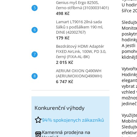
Genius myš Ergo 8250S,
U hodi
černo-stříbrná (31030031401)
šířce 
498 Kč
Lamart LT9016 2ílná sada
Sledujt
šálků s podšálkem 190 ml,
Monitor
DINE (42002767)
poskytn
179 Kč
hodinky
A jestl
Bezdrátový HDMI Adaptér
pomohou
FIXED AirLink, 100W, PD 3.0,
černý (FIXA-AL-BK)
klidněj
2 015 Kč
Vytvořte
AERIUM OXION Q490WH
Hodink
(AERIUMOXIONQ490WH)
elegant
6 747 Kč
vybrat 
vzhled 
možnost
jedineč
Konkurenční výhody
Využijt
94% spokojenych zákazníků
Mobiln
Sledujt
Kamenná prodejna na
efektiv