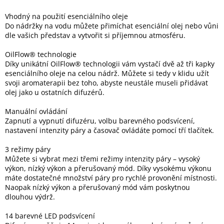
Vhodný na použití esenciálního oleje
Do nádržky na vodu můžete přimíchat esenciální olej nebo vůni
dle vašich představ a vytvořit si příjemnou atmosféru.
OilFlow® technologie
Díky unikátní OilFlow® technologii vám vystačí dvě až tři kapky
esenciálního oleje na celou nádrž. Můžete si tedy v klidu užít
svoji aromaterapii bez toho, abyste neustále museli přidávat
olej jako u ostatních difuzérů.
Manuální ovládání
Zapnutí a vypnutí difuzéru, volbu barevného podsvícení,
nastavení intenzity páry a časovač ovládáte pomocí tří tlačítek.
3 režimy páry
Můžete si vybrat mezi třemi režimy intenzity páry – vysoký
výkon, nízký výkon a přerušovaný mód. Díky vysokému výkonu
máte dostatečné množství páry pro rychlé provonění místnosti.
Naopak nízký výkon a přerušovaný mód vám poskytnou
dlouhou výdrž.
14 barevné LED podsvícení