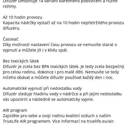
Difuzér umožňuje 14 variant barevného podsvícení a různé
režimy.
Až 10 hodin provozu
Kapacita nádržky vystačí až na 10 hodin nepřetržitého provozu
difuzéru.
Časovač
Díky možnosti nastavení času provozu se nemusíte starat o
vypnutí a můžete jít i v klidu spát.
Bez toxických látek
Difuzér je zcela bez BPA toxických látek. Je tedy zcela bezpečný
pro celou rodinu, dokonce i pro malé děti. Nemusíte se tedy
ničeho obávat a můžete difuzér používat každý den i noc.
Automatické vypnutí při nedostatku vody
Difuzér sleduje hladinu vody v nádržce a při jejím nedostatku
vás upozorní a následně se automaticky vypne.
AIR program
Zajistěte pro sebe a svojí rodinu kvalitní vzduch s naším
TrueLife AIR programem. Více informací na truelife.eu/air.