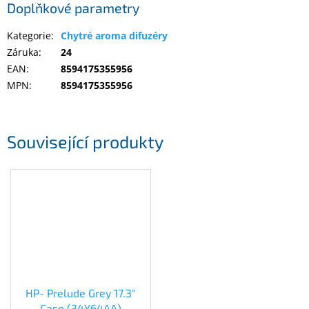
Doplňkové parametry
Kategorie
:
Chytré aroma difuzéry
Záruka
:
24
EAN
:
8594175355956
MPN
:
8594175355956
Související produkty
HP- Prelude Grey 17.3"
Case (34Y64AA)