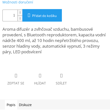
Možnosti doručení
www.inpraise.cz
Gaming
Přidat do košíku
Telefony
Aroma difuzér a zvlhčovač vzduchu, bambusové
a
tablety
provedení, s Bluetooth reproduktorem, kapacita vodní
nádrže 400 ml, až 10 hodin nepřetržitého provozu,
senzor hladiny vody, automatické vypnutí, 3 režimy
Cyklo
a
páry, LED podsvícení
sport
Dílna
a
zahrada
ZEPTAT SE
HLÍDAT
SDÍLET
Velké
spotřebiče
Počítače
Popis
Diskuze
a
notebooky