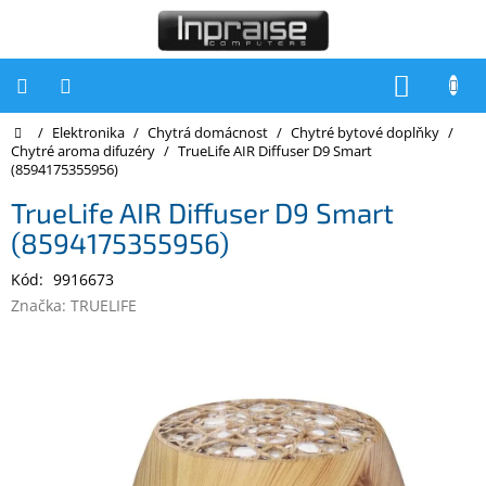
Přejít
na
obsah
NÁKUP
KOŠÍK
Domů
/
Elektronika
/
Chytrá domácnost
/
Chytré bytové doplňky
/
Počítače
Chytré aroma difuzéry
/
TrueLife AIR Diffuser D9 Smart
(8594175355956)
Počítače
Inpraise
TrueLife AIR Diffuser D9 Smart
(8594175355956)
Notebooky
Kód:
9916673
Tiskárny
Značka:
TRUELIFE
Monitory
Akce
a
slevy
Oblíbené
Kontakty