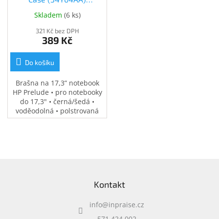
(34Y64AA)
Skladem
(
6 ks
)
321 Kč bez DPH
389 Kč
Do košíku
Brašna na 17,3” notebook
HP Prelude • pro notebooky
do 17,3" • černá/šedá •
voděodolná • polstrovaná
přihrádka na notebook •
speciální kapsy na
příslušenství • 0,37 kg
Z
á
Kontakt
p
a
info
@
inpraise.cz
t
í
571 424 002