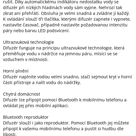
rušit. Díky automatickému indikátoru nedostatku vody se
difuzér při nízkých hladinách vody sám vypne. Nehrozí tak
zkrat ani přehřátí. Obsluha je velmi snadná a zvládne jí každý.
K ovládání slouží tři tlačítka, kterými difuzér zapnete i vypnete,
nastavíte časovač, případně nastavíte požadovanou intenzitu
páry nebo barvu LED podsvícení.
Ultrazvuková technologie
Difuzér funguje na principu ultrazvukové technologie, která
přeměňuje vodu v nádržce na jemnou páru, mísící se se
vzduchem v místnosti.
Horní plnění
Difuzér naplníte vodou velmi snadno, stačí sejmout kryt v horní
části přístroje a nalít vodu do nádržky.
Chytrá domácnost
Difuzér lze připojit pomocí Bluetooth k mobilnímu telefonu a
ovládat jej přes mobilní aplikaci.
Bluetooth reproduktor
Difuzér slouží i jako reproduktor. Pomocí Bluetooth jej můžete
připojit k vašemu mobilnímu telefonu a pustit si hudbu dle
libosti.