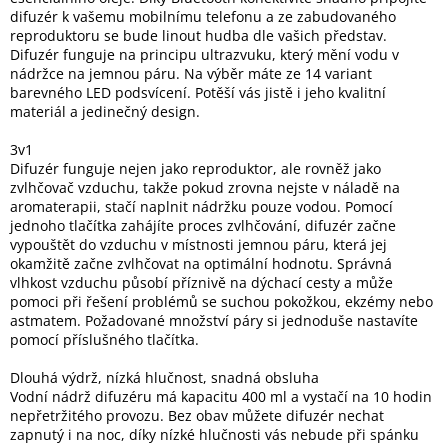
Inpraise
difuzér k vašemu mobilnímu telefonu a ze zabudovaného
reproduktoru se bude linout hudba dle vašich představ.
Kamerové
Difuzér funguje na principu ultrazvuku, který mění vodu v
systémy
nádržce na jemnou páru. Na výběr máte ze 14 variant
MILESIGHT
barevného LED podsvícení. Potěší vás jistě i jeho kvalitní
materiál a jedinečný design.
Doprodej
3v1
Difuzér funguje nejen jako reproduktor, ale rovněž jako
Přihlášení
zvlhčovač vzduchu, takže pokud zrovna nejste v náladě na
aromaterapii, stačí naplnit nádržku pouze vodou. Pomocí
jednoho tlačítka zahájíte proces zvlhčování, difuzér začne
vypouštět do vzduchu v místnosti jemnou páru, která jej
okamžitě začne zvlhčovat na optimální hodnotu. Správná
vlhkost vzduchu působí příznivě na dýchací cesty a může
pomoci při řešení problémů se suchou pokožkou, ekzémy nebo
astmatem. Požadované množství páry si jednoduše nastavíte
pomocí příslušného tlačítka.
Dlouhá výdrž, nízká hlučnost, snadná obsluha
Vodní nádrž difuzéru má kapacitu 400 ml a vystačí na 10 hodin
nepřetržitého provozu. Bez obav můžete difuzér nechat
zapnutý i na noc, díky nízké hlučnosti vás nebude při spánku