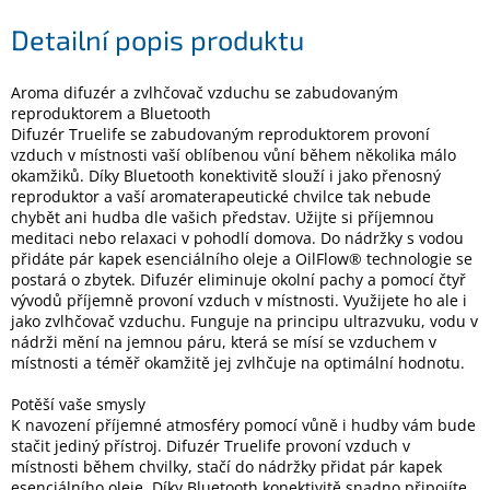
Detailní popis produktu
Elektronika
Aroma difuzér a zvlhčovač vzduchu se zabudovaným
reproduktorem a Bluetooth
Domácnost
Difuzér Truelife se zabudovaným reproduktorem provoní
vzduch v místnosti vaší oblíbenou vůní během několika málo
%
okamžiků. Díky Bluetooth konektivitě slouží i jako přenosný
Black
reproduktor a vaší aromaterapeutické chvilce tak nebude
Friday
chybět ani hudba dle vašich představ. Užijte si příjemnou
meditaci nebo relaxaci v pohodlí domova. Do nádržky s vodou
přidáte pár kapek esenciálního oleje a OilFlow® technologie se
VÝPRODEJ
postará o zbytek. Difuzér eliminuje okolní pachy a pomocí čtyř
vývodů příjemně provoní vzduch v místnosti. Využijete ho ale i
jako zvlhčovač vzduchu. Funguje na principu ultrazvuku, vodu v
Akční
zboží
nádrži mění na jemnou páru, která se mísí se vzduchem v
místnosti a téměř okamžitě jej zvlhčuje na optimální hodnotu.
TONERY
A
Potěší vaše smysly
CARTRIDGE
K navození příjemné atmosféry pomocí vůně i hudby vám bude
OEM
stačit jediný přístroj. Difuzér Truelife provoní vzduch v
místnosti během chvilky, stačí do nádržky přidat pár kapek
Sestavy
esenciálního oleje. Díky Bluetooth konektivitě snadno připojíte
počítačů