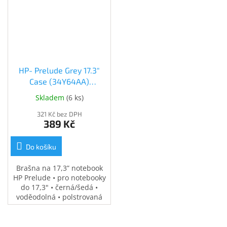
HP- Prelude Grey 17.3"
Case (34Y64AA)
(34Y64AA)
Skladem
(
6 ks
)
321 Kč bez DPH
389 Kč
Do košíku
Brašna na 17,3” notebook
HP Prelude • pro notebooky
do 17,3" • černá/šedá •
voděodolná • polstrovaná
přihrádka na notebook •
speciální kapsy na
příslušenství • 0,37 kg