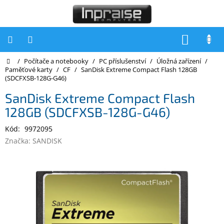
Přejít
na
obsah
NÁKUP
KOŠÍK
Domů
/
Počítače a notebooky
/
PC příslušenství
/
Úložná zařízení
/
Počítače
Paměťové karty
/
CF
/
SanDisk Extreme Compact Flash 128GB
(SDCFXSB-128G-G46)
Počítače
Inpraise
SanDisk Extreme Compact Flash
128GB (SDCFXSB-128G-G46)
Notebooky
Kód:
9972095
Tiskárny
Značka:
SANDISK
Monitory
Akce
a
slevy
Oblíbené
Kontakty