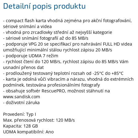
Detailní popis produktu
Elektronika
- compact flash karta vhodná zejména pro akční fotografování,
sériové snímání a videa
- vhodná pro zrcadlovky střední až nejvyšší kategorie
Domácnost
- sériové snímání fotografií až do 85 MB/s
- podporuje VPG 20 se specifikací pro nahrávání FULL HD videa
%
umožňující minimální stálou rychlost zápisu 20 MB/s
Black
- podporuje UDMA 7 režim
Friday
- rychlost čtení do 120 MB/s, rychlost zápisu do 85 MB/s Vám
usnadní přenos dat
- prodloužený testovaný teplotní rozsah od -25°C do +85°C
VÝPRODEJ
- karta je odolná vůči vibracím a nárazu, vhodná do extrémních
podmínek, testována profesionálními fotografy
- obsahuje softvér RescuePRO, možnost stáhnutí na
Akční
zboží
www.sandisk.com
- doživotní záruka
TONERY
A
Provedení: Typ I
CARTRIDGE
Max. přenosová rychlost: 120 MB/s
OEM
Kapacita: 128 GB
UDMA kompatibilní: Ano
Sestavy
počítačů