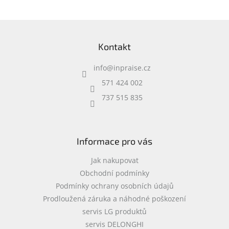
Z
á
Kontakt
p
a
info
@
inpraise.cz
t
í
571 424 002
737 515 835
Informace pro vás
Jak nakupovat
Obchodní podmínky
Podmínky ochrany osobních údajů
Prodloužená záruka a náhodné poškození
servis LG produktů
servis DELONGHI