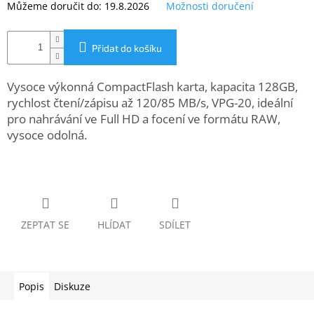
Můžeme doručit do:
19.8.2026
Možnosti doručení
www.inpraise.cz
Gaming
Přidat do košíku
Telefony
a
Vysoce výkonná CompactFlash karta, kapacita 128GB,
tablety
rychlost čtení/zápisu až 120/85 MB/s, VPG-20, ideální
pro nahrávání ve Full HD a focení ve formátu RAW,
Cyklo
vysoce odolná.
a
sport
Dílna
a
zahrada
ZEPTAT SE
HLÍDAT
SDÍLET
Velké
spotřebiče
Popis
Diskuze
Počítače
a
notebooky