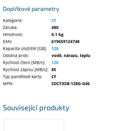
Inpraise
Doplňkové parametry
Kamerové
systémy
Kategorie
:
CF
MILESIGHT
Záruka
:
480
Hmotnost
:
0.1 kg
Doprodej
EAN
:
619659124748
Kapacita úložiště [GB]
:
128
Přihlášení
Odolná proti
:
vodě, nárazu, teplu
Rychlost čtení [MB/s]
:
120
Rychlost zápisu [MB/s]
:
85
Typ paměťové karty
:
CF
MPN
:
SDCFXSB-128G-G46
Související produkty