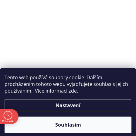
Tento web používá soubory cookie. Dalším
procházením tohoto webu vyjadřujete souhlas s jejich
používáním.. Více informací
zde
.
Nastavení
ě
Zobrazit
Souhlasím