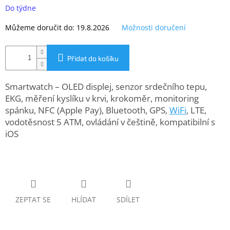
www.inpraise.cz
cena:
Do týdne
Gaming
Můžeme doručit do:
19.8.2026
Možnosti doručení
Telefony
Přidat do košíku
a
tablety
Smartwatch – OLED displej, senzor srdečního tepu,
Cyklo
EKG, měření kyslíku v krvi, krokoměr, monitoring
a
spánku, NFC (Apple Pay), Bluetooth, GPS,
WiFi
, LTE,
sport
vodotěsnost 5 ATM, ovládání v češtině, kompatibilní s
iOS
Dílna
a
zahrada
Velké
spotřebiče
ZEPTAT SE
HLÍDAT
SDÍLET
Počítače
a
notebooky