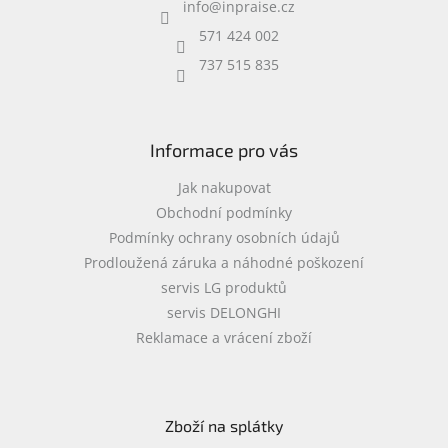
info
@
inpraise.cz
t
í
571 424 002
737 515 835
Informace pro vás
Jak nakupovat
Obchodní podmínky
Podmínky ochrany osobních údajů
Prodloužená záruka a náhodné poškození
servis LG produktů
servis DELONGHI
Reklamace a vrácení zboží
Zboží na splátky