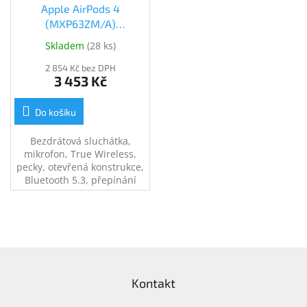
Apple AirPods 4
(MXP63ZM/A)
(MXP63ZM/A)
Skladem
(
28 ks
)
2 854 Kč bez DPH
3 453 Kč
Do košíku
Bezdrátová sluchátka,
mikrofon, True Wireless,
pecky, otevřená konstrukce,
Bluetooth 5.3, přepínání
skladeb, přijímání hovorů,
certifikace IP54, výdrž
baterie až 30h (5h+30h).
Z
á
Kontakt
p
a