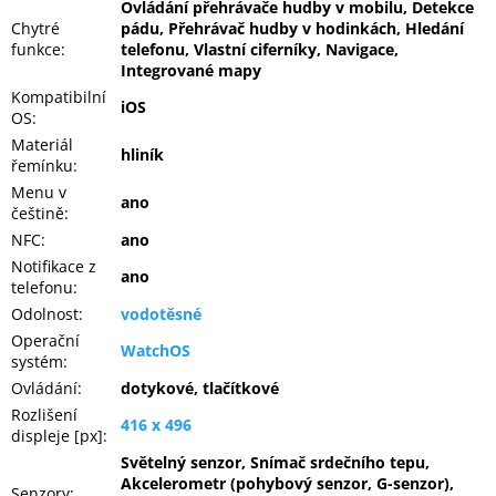
Ovládání přehrávače hudby v mobilu, Detekce
Inpraise
Chytré
pádu, Přehrávač hudby v hodinkách, Hledání
funkce
:
telefonu, Vlastní ciferníky, Navigace,
Kamerové
Integrované mapy
systémy
MILESIGHT
Kompatibilní
iOS
OS
:
Materiál
Doprodej
hliník
řemínku
:
Menu v
Přihlášení
ano
češtině
:
NFC
:
ano
Notifikace z
ano
telefonu
:
Odolnost
:
vodotěsné
Operační
WatchOS
systém
:
Ovládání
:
dotykové, tlačítkové
Rozlišení
416 x 496
displeje [px]
:
Světelný senzor, Snímač srdečního tepu,
Akcelerometr (pohybový senzor, G-senzor),
Senzory
: