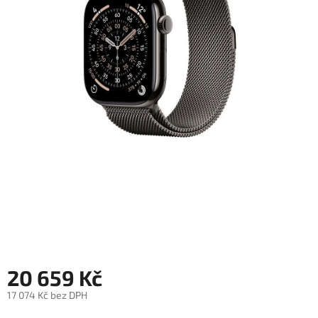
objednávka
antiviru
ESET
O
nás
Realizované
projekty
Obchodní
podmínky
Autorizované
servisy
Rozšíření
záruk
a
pojištění
20 659 Kč
Splátky
17 074 Kč bez DPH
ESSOX
Měrná