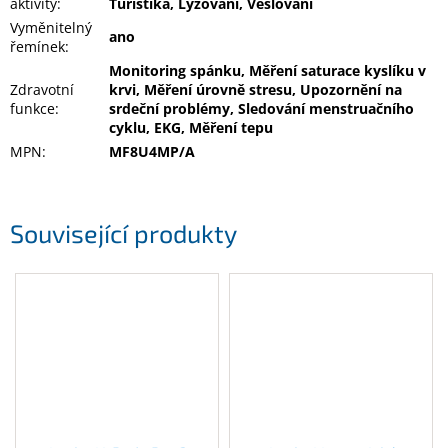
aktivity
:
Turistika, Lyžování, Veslování
Vyměnitelný
ano
řemínek
:
Monitoring spánku, Měření saturace kyslíku v
Zdravotní
krvi, Měření úrovně stresu, Upozornění na
funkce
:
srdeční problémy, Sledování menstruačního
cyklu, EKG, Měření tepu
MPN
:
MF8U4MP/A
Související produkty