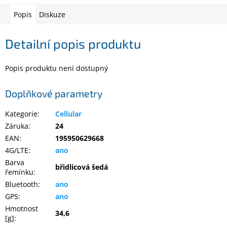
Popis
Diskuze
Elektronika
Detailní popis produktu
Domácnost
Popis produktu není dostupný
%
Black
Doplňkové parametry
Friday
Kategorie
:
Cellular
VÝPRODEJ
Záruka
:
24
EAN
:
195950629668
Akční
4G/LTE
:
ano
zboží
Barva
břidlicová šedá
řemínku
:
TONERY
Bluetooth
:
ano
A
CARTRIDGE
GPS
:
ano
OEM
Hmotnost
34,6
[g]
:
Sestavy
počítačů