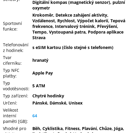
Digitální kompas (magnetický senzor), pulzní
oxymetr
Krokoměr, Detekce zahájení aktivity,
Vzdálenost, Rychlost, Výpočet kalorií, Tepová
Sportovní
frekvence, Intervalový trénink, Převýšení,
funkce
:
Tempo, Vystoupaná patra, Podpora aplikace
Strava
Telefonování
s eSIM kartou (číslo stejné s telefonem)
z hodinek
:
Tvar
hranatý
ciferníku
:
Typ NFC
Apple Pay
platby
:
Typ
5 ATM
vodotěsnosti
:
Typ zařízení
:
Chytré hodinky
Určení
:
Pánské, Dámské, Unisex
Velikost
interní
64
paměti [GB]
:
Vhodné pro
Běh, Cyklistika, Fitness, Plavání, Chůze, Jóga,