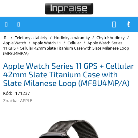
Přejít
na
obsah
NÁKUP
KOŠÍK
Domů
/
Telefony a tablety
/
Hodinky a náramky
/
Chytré hodinky
/
Počítače
Apple Watch
/
Apple Watch 11
/
Cellular
/
Apple Watch Series
11 GPS + Cellular 42mm Slate Titanium Case with Slate Milanese Loop
Počítače
(MF8U4MP/A)
Inpraise
Apple Watch Series 11 GPS + Cellular
Notebooky
42mm Slate Titanium Case with
Tiskárny
Slate Milanese Loop (MF8U4MP/A)
Monitory
Kód:
171237
Značka:
APPLE
Akce
a
slevy
Oblíbené
Kontakty