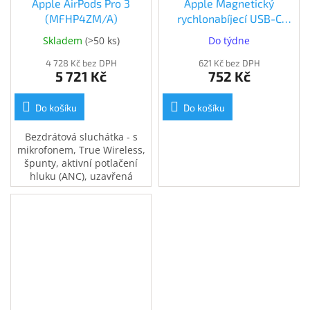
Apple AirPods Pro 3
Apple Magnetický
(MFHP4ZM/A)
rychlonabíjecí USB-C
kabel k Apple Watch (1m)
Skladem
(
>50 ks
)
Do týdne
(MT0H3ZM/A)
4 728 Kč bez DPH
621 Kč bez DPH
5 721 Kč
752 Kč
Do košíku
Do košíku
Bezdrátová sluchátka - s
mikrofonem, True Wireless,
špunty, aktivní potlačení
hluku (ANC), uzavřená
konstrukce, Bluetooth,
přepínání skladeb, přijímání
hovorů, s ovládáním
hlasitosti, certifikace IP57,
výdrž baterie až 30 h (6
h+30 h)