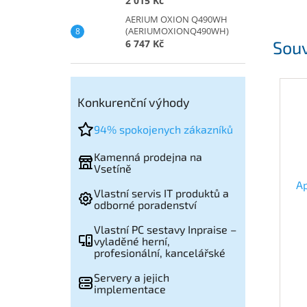
2 015 Kč
AERIUM OXION Q490WH
(AERIUMOXIONQ490WH)
Souv
6 747 Kč
Konkurenční výhody
94% spokojenych zákazníků
Kamenná prodejna na
Vsetíně
Ap
Vlastní servis IT produktů a
odborné poradenství
Vlastní PC sestavy Inpraise –
vyladěné herní,
profesionální, kancelářské
Servery a jejich
implementace