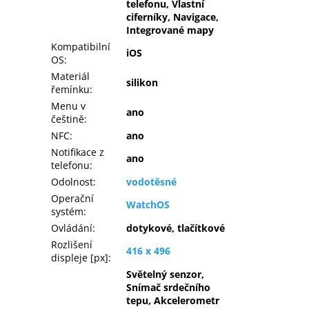
telefonu, Vlastní
ciferníky, Navigace,
Integrované mapy
Kompatibilní
iOS
OS
:
Materiál
silikon
řemínku
:
Menu v
ano
češtině
:
NFC
:
ano
Notifikace z
ano
telefonu
:
Odolnost
:
vodotěsné
Operační
WatchOS
systém
:
Ovládání
:
dotykové, tlačítkové
Rozlišení
416 x 496
displeje [px]
:
Světelný senzor,
Snímač srdečního
tepu, Akcelerometr