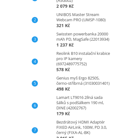
(ASG002)
2 079 Kč
UNIBOS Master Stream
Webcam PRO (UMSP-1080)
321 Kč
Swissten powerbanka 20000
mAh PD, MagSafe (22013934)
1 237 Kč
Reolink B10 instalační krabice
pro IP kamery
(6972489775752)
578 Kč
Genius myš Ergo 8250S,
černo-stříbrná (31030031401)
498 Kč
Lamart LT9016 2ílná sada
šálků s podšálkem 190 ml,
DINE (42002767)
179 Kč
Bezdrátový HDMI Adaptér
FIXED AirLink, 100W, PD 3.0,
černý (FIXA-AL-BK)