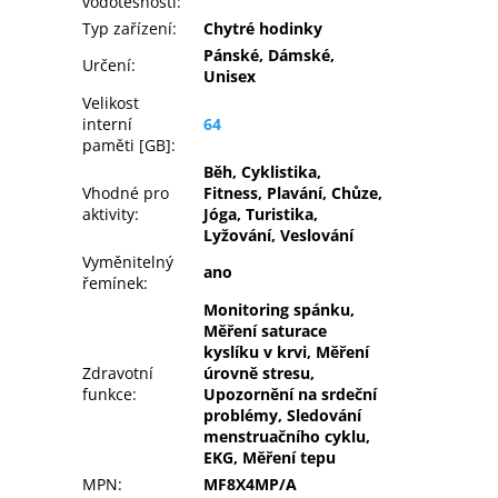
vodotěsnosti
:
Typ zařízení
:
Chytré hodinky
Pánské, Dámské,
Určení
:
Unisex
Velikost
interní
64
paměti [GB]
:
Běh, Cyklistika,
Vhodné pro
Fitness, Plavání, Chůze,
aktivity
:
Jóga, Turistika,
Lyžování, Veslování
Vyměnitelný
ano
řemínek
:
Monitoring spánku,
Měření saturace
kyslíku v krvi, Měření
Zdravotní
úrovně stresu,
funkce
:
Upozornění na srdeční
problémy, Sledování
menstruačního cyklu,
EKG, Měření tepu
MPN
:
MF8X4MP/A