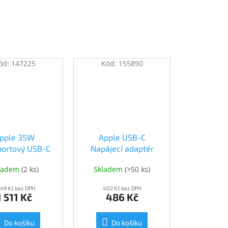
ód:
147225
Kód:
155890
pple 35W
Apple USB-C
portový USB-C
Napájecí adaptér
jecí adaptér
20W (MD3J4ZM/A)
ladem
(
2 ks
)
Skladem
(
>50 ks
)
W2K3ZM/A)
249 Kč bez DPH
402 Kč bez DPH
1 511 Kč
486 Kč
Do košíku
Do košíku