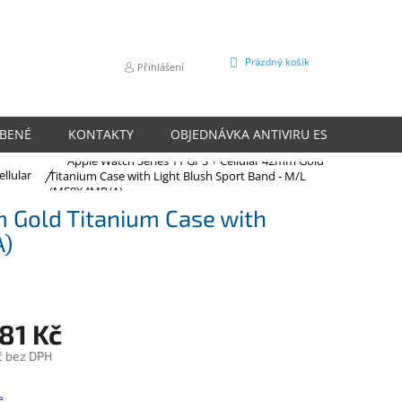
NÁKUPNÍ
Prázdný košík
Přihlášení
KOŠÍK
ÍBENÉ
KONTAKTY
OBJEDNÁVKA ANTIVIRU ESET
O N
Apple Watch Series 11 GPS + Cellular 42mm Gold
ellular
Titanium Case with Light Blush Sport Band - M/L
(MF8X4MP/A)
m Gold Titanium Case with
A)
81 Kč
č bez DPH
e