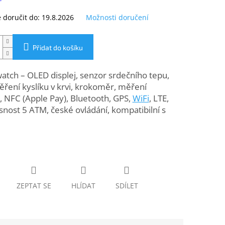
doručit do:
19.8.2026
Možnosti doručení
Přidat do košíku
tch – OLED displej, senzor srdečního tepu,
ření kyslíku v krvi, krokoměr, měření
 NFC (Apple Pay), Bluetooth, GPS,
WiFi
, LTE,
nost 5 ATM, české ovládání, kompatibilní s
ZEPTAT SE
HLÍDAT
SDÍLET