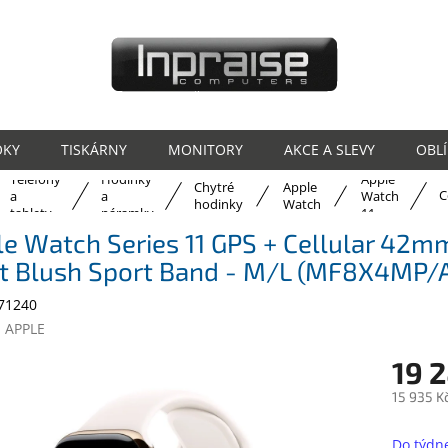
OKY
TISKÁRNY
MONITORY
AKCE A SLEVY
OBL
Telefony
Hodinky
Apple
Chytré
Apple
ů
C
a
a
Watch
hodinky
Watch
tablety
náramky
11
e Watch Series 11 GPS + Cellular 42m
ht Blush Sport Band - M/L (MF8X4MP/
71240
:
APPLE
19 2
15 935 K
Měrná
cena:
Do týdn