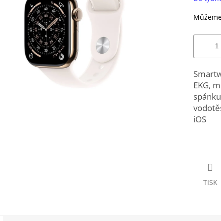
Můžeme 
Smartwa
EKG, mě
spánku,
vodotěs
iOS
TISK