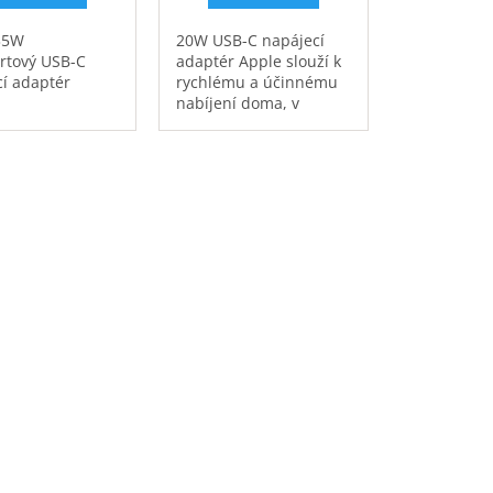
35W
20W USB-C napájecí
rtový USB-C
adaptér Apple slouží k
í adaptér
rychlému a účinnému
nabíjení doma, v
kanceláři i na cestách.
Je sice kompatibilní s
jakýmkoli USB-C
zařízením