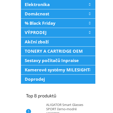
Elektronika
Domácnost
% Black Friday
VÝPRODEJ
Akční zboží
TONERY A CARTRIDGE OEM
Sestavy počítačů Inpraise
Kamerové systémy MILESIGHT
Doprodej
Top 8 produktů
ALIGATOR Smart Glasses
SPORT černo-modré