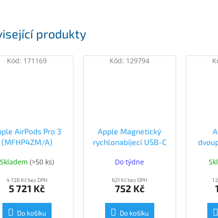
isející produkty
Kód:
171169
Kód:
129794
K
ple AirPods Pro 3
Apple Magnetický
A
(MFHP4ZM/A)
rychlonabíjecí USB-C
dvou
kabel k Apple Watch
napá
Skladem
(
>50 ks
)
Do týdne
Sk
(1m) (MT0H3ZM/A)
(M
4 728 Kč bez DPH
621 Kč bez DPH
1 
5 721 Kč
752 Kč
Do košíku
Do košíku