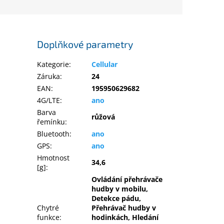
Doplňkové parametry
Kategorie
:
Cellular
Záruka
:
24
EAN
:
195950629682
4G/LTE
:
ano
Barva
růžová
řemínku
:
Bluetooth
:
ano
GPS
:
ano
Hmotnost
34,6
[g]
:
Ovládání přehrávače
hudby v mobilu,
Detekce pádu,
Chytré
Přehrávač hudby v
funkce
:
hodinkách, Hledání