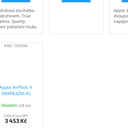
drátová sluchátka -
Apple 
ikrofonem, True
dvoupo
eless, špunty,
napájec
ivní potlačení hluku
C), uzavřená
strukce, Bluetooth,
pínání skladeb,
Kód:
145094
jímání hovorů, s
ádáním hlasitosti,
tifikace IP57, výdrž
erie až 30 h (6 h+30
Apple AirPods 4
(MXP63ZM/A)
(MXP63ZM/A)
Skladem
(
28 ks
)
2 854 Kč bez DPH
3 453 Kč