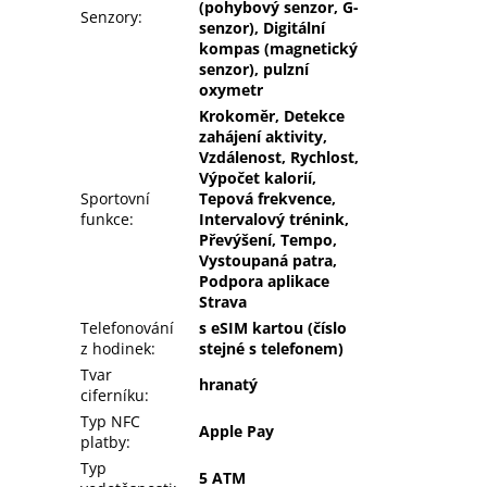
(pohybový senzor, G-
Senzory
:
senzor), Digitální
kompas (magnetický
senzor), pulzní
oxymetr
Krokoměr, Detekce
zahájení aktivity,
Vzdálenost, Rychlost,
Výpočet kalorií,
Sportovní
Tepová frekvence,
funkce
:
Intervalový trénink,
Převýšení, Tempo,
Vystoupaná patra,
Podpora aplikace
Strava
Telefonování
s eSIM kartou (číslo
z hodinek
:
stejné s telefonem)
Tvar
hranatý
ciferníku
:
Typ NFC
Apple Pay
platby
:
Typ
5 ATM