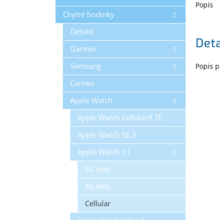
Popis
Chytré hodinky
Dětské
Deta
Garmin
Samsung
Popis 
Carneo
Apple Watch
Apple Watch Cellular/LTE
Apple Watch SE 3
Apple Watch 11
42 mm
46 mm
Cellular