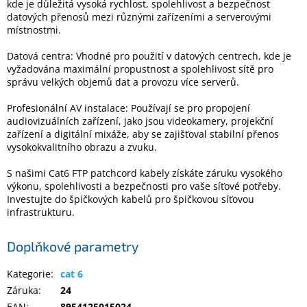
kde je důležitá vysoká rychlost, spolehlivost a bezpečnost
Inpraise
datových přenosů mezi různými zařízeními a serverovými
místnostmi.
Kamerové
systémy
MILESIGHT
Datová centra: Vhodné pro použití v datových centrech, kde je
vyžadována maximální propustnost a spolehlivost sítě pro
správu velkých objemů dat a provozu více serverů.
Doprodej
Profesionální AV instalace: Používají se pro propojení
Přihlášení
audiovizuálních zařízení, jako jsou videokamery, projekční
zařízení a digitální mixáže, aby se zajišťoval stabilní přenos
vysokokvalitního obrazu a zvuku.
S našimi Cat6 FTP patchcord kabely získáte záruku vysokého
výkonu, spolehlivosti a bezpečnosti pro vaše síťové potřeby.
Investujte do špičkových kabelů pro špičkovou síťovou
infrastrukturu.
Doplňkové parametry
Kategorie
:
cat 6
Záruka
:
24
EAN
:
8954125015024