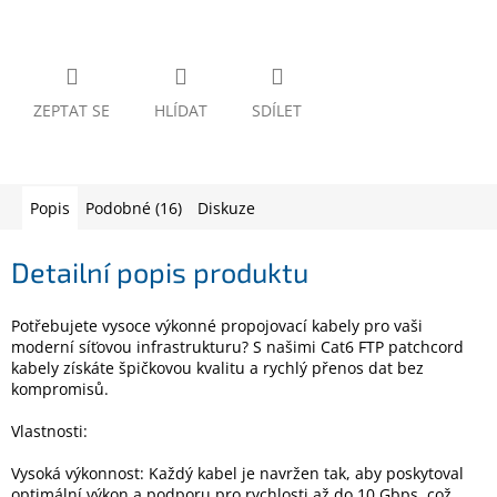
www.inpraise.cz
Gaming
ZEPTAT SE
HLÍDAT
SDÍLET
Telefony
a
tablety
Cyklo
Popis
Podobné (16)
Diskuze
a
sport
Detailní popis produktu
Dílna
a
Potřebujete vysoce výkonné propojovací kabely pro vaši
zahrada
moderní síťovou infrastrukturu? S našimi Cat6 FTP patchcord
kabely získáte špičkovou kvalitu a rychlý přenos dat bez
Velké
kompromisů.
spotřebiče
Vlastnosti:
Počítače
Vysoká výkonnost: Každý kabel je navržen tak, aby poskytoval
a
optimální výkon a podporu pro rychlosti až do 10 Gbps, což
notebooky