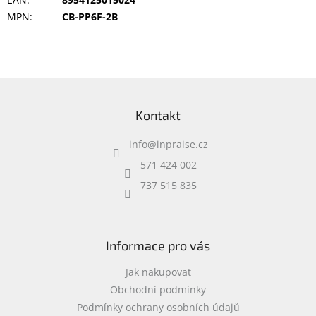
MPN
:
CB-PP6F-2B
Z
á
Kontakt
p
a
info
@
inpraise.cz
t
í
571 424 002
737 515 835
Informace pro vás
Jak nakupovat
Obchodní podmínky
Podmínky ochrany osobních údajů