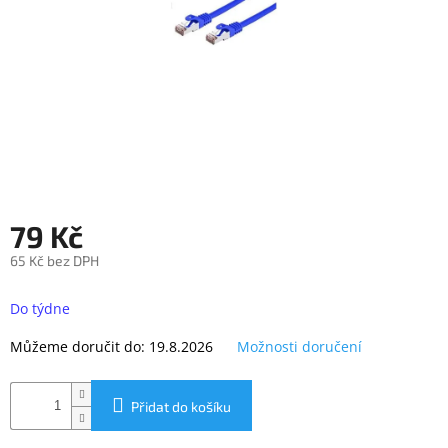
objednávka
antiviru
ESET
O
nás
Realizované
projekty
Obchodní
79 Kč
podmínky
65 Kč bez DPH
Autorizované
servisy
Měrná
cena:
Do týdne
Rozšíření
záruk
Můžeme doručit do:
19.8.2026
Možnosti doručení
a
pojištění
Splátky
Přidat do košíku
ESSOX