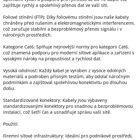
zajišťuje rychlý a spolehlivý přenos dat ve vaší síti.
Elektronika
Foliové stínění (FTP): Díky foliovému stínění jsou naše kabely
chráněny před rušením a elektromagnetickými interferencemi,
což zaručuje stabilní a bezproblémový přenos signálu i v
Domácnost
náročných prostředích.
Kategorie Cat6: Splňuje nejnovější normy pro kategorii Cat6,
%
což znamená podporu pro moderní síťové aplikace a zařízení s
Black
vysokými nároky na propustnost a rychlost dat.
Friday
Vysoká odolnost: Každý kabel je vyroben z vysoce odolných
VÝPRODEJ
materiálů a podroben přísným testům, aby odolal náročným
podmínkám a zajišťoval spolehlivou konektivitu po dlouhou
dobu.
Akční
zboží
Standardizované konektory: Kabely jsou vybaveny
standardizovanými konektory pro snadnou a bezproblémovou
TONERY
instalaci, což šetří čas a usnadňuje správu vaší sítě.
A
CARTRIDGE
OEM
Použití:
Sestavy
Firemní síťové infrastruktury: Ideální pro podnikové prostředí,
počítačů