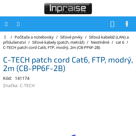
Přejít
na
obsah
NÁKUP
KOŠÍK
Domů
/
Počítače a notebooky
/
Síťové prvky
/
Síťová kabeláž (LAN) a
Počítače
příslušenství
/
Síťové kabely (patch, metráž)
/
Nestíněné
/
cat 6
/
C-TECH patch cord Cat6, FTP, modrý, 2m (CB-PP6F-2B)
Počítače
Inpraise
C-TECH patch cord Cat6, FTP, modrý,
2m (CB-PP6F-2B)
Notebooky
Kód:
141174
Tiskárny
Značka:
C-TECH
Monitory
Akce
a
slevy
Oblíbené
Kontakty