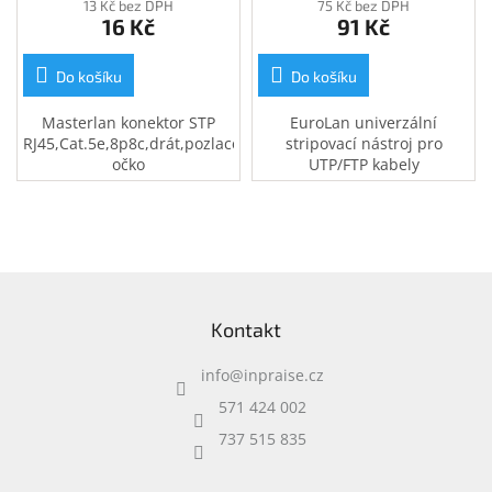
13 Kč bez DPH
75 Kč bez DPH
16 Kč
91 Kč
Do košíku
Do košíku
Masterlan konektor STP
EuroLan univerzální
RJ45,Cat.5e,8p8c,drát,pozlacený,zemnící
stripovací nástroj pro
očko
UTP/FTP kabely
Z
á
Kontakt
p
a
info
@
inpraise.cz
t
í
571 424 002
737 515 835