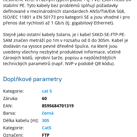
stabilní PE. Tyto kabely bez problémů splňují požadavky
definované v mezinárodních standardech ANSI/TIA/EIA 568,
ISO/IEC 11801 a EN 50173 pro kategorii 5E a jsou vhodné i pro
přenos dat rychlostí až 1 Gb/s (tj. gigabitový Ethernet).
Stejně jako ostatní kabely Solarix, je i kabel SXKD-5E-FTP-PE-
SAM značen metráží po 1m v rozsahu od 0 do 305m. Kabel je
dodáván na vysoce pevné dřevěné špulce, na které jsou
uvedeny všechny nezbytné produktové informace, včetně
čárových kódů, výrobní šarže, popisu a nejdůležitějších
technických parametrů (např. NVP v podobě QR kódu).
Doplňkové parametry
Kategorie
:
cat 5
Záruka
:
60
EAN
:
8595684701319
Barva
:
černá
Délka kabelu [m]
:
305
Kategorie
:
Cat5
Označení
:
FTP