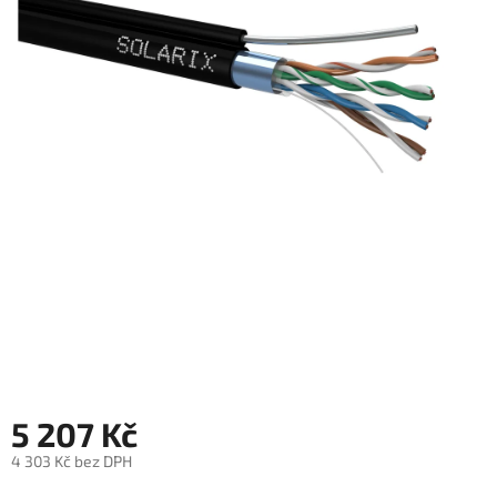
objednávka
antiviru
ESET
O
nás
Realizované
projekty
Obchodní
podmínky
Autorizované
servisy
Rozšíření
záruk
a
pojištění
5 207 Kč
Splátky
4 303 Kč bez DPH
ESSOX
Měrná