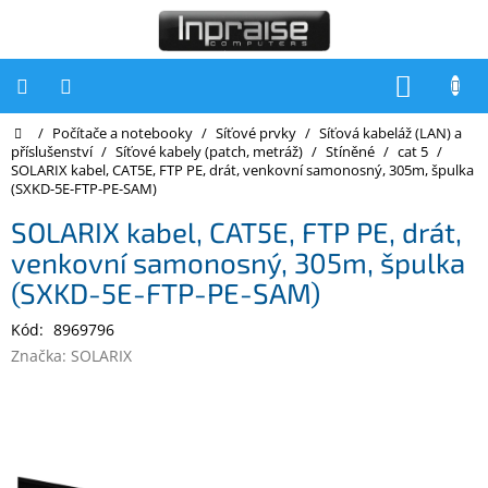
Přejít
na
obsah
NÁKUP
KOŠÍK
Domů
/
Počítače a notebooky
/
Síťové prvky
/
Síťová kabeláž (LAN) a
Počítače
příslušenství
/
Síťové kabely (patch, metráž)
/
Stíněné
/
cat 5
/
SOLARIX kabel, CAT5E, FTP PE, drát, venkovní samonosný, 305m, špulka
Počítače
(SXKD-5E-FTP-PE-SAM)
Inpraise
SOLARIX kabel, CAT5E, FTP PE, drát,
Notebooky
venkovní samonosný, 305m, špulka
Tiskárny
(SXKD-5E-FTP-PE-SAM)
Monitory
Kód:
8969796
Značka:
SOLARIX
Akce
a
slevy
Oblíbené
Kontakty