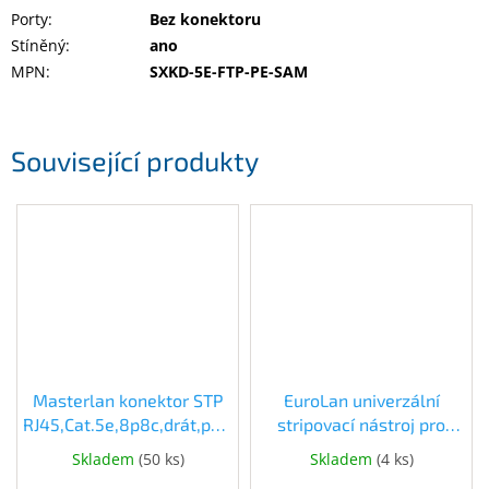
Porty
:
Bez konektoru
Stíněný
:
ano
MPN
:
SXKD-5E-FTP-PE-SAM
Související produkty
Masterlan konektor STP
EuroLan univerzální
RJ45,Cat.5e,8p8c,drát,pozlacený,zemnící
stripovací nástroj pro
očko (CON-5E-03)
UTP/FTP kabely (HT-324)
Skladem
(
50 ks
)
Skladem
(
4 ks
)