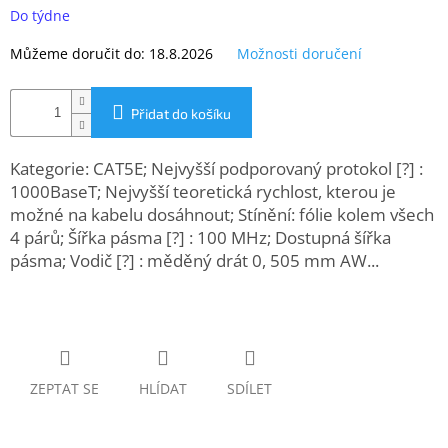
www.inpraise.cz
cena:
Do týdne
Gaming
Můžeme doručit do:
18.8.2026
Možnosti doručení
Telefony
Přidat do košíku
a
tablety
Kategorie: CAT5E; Nejvyšší podporovaný protokol [?] :
Cyklo
1000BaseT; Nejvyšší teoretická rychlost, kterou je
a
možné na kabelu dosáhnout; Stínění: fólie kolem všech
sport
4 párů; Šířka pásma [?] : 100 MHz; Dostupná šířka
pásma; Vodič [?] : měděný drát 0, 505 mm AW...
Dílna
a
zahrada
Velké
spotřebiče
ZEPTAT SE
HLÍDAT
SDÍLET
Počítače
a
notebooky