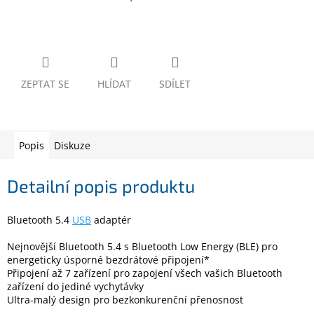
www.inpraise.cz
Gaming
Telefony
a
ZEPTAT SE
HLÍDAT
SDÍLET
tablety
Cyklo
a
Popis
Diskuze
sport
Detailní popis produktu
Dílna
a
zahrada
Bluetooth 5.4
USB
adaptér
Velké
Nejnovější Bluetooth 5.4 s Bluetooth Low Energy (BLE) pro
spotřebiče
energeticky úsporné bezdrátové připojení*
Připojení až 7 zařízení pro zapojení všech vašich Bluetooth
zařízení do jediné vychytávky
Počítače
Ultra-malý design pro bezkonkurenční přenosnost
a
notebooky