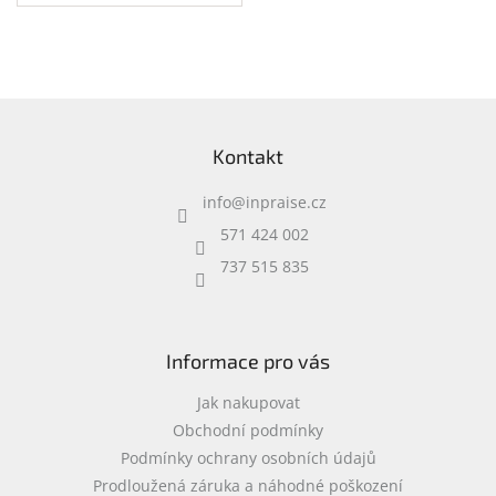
přihrádka na notebook •
speciální kapsy na
příslušenství • 0,37 kg
Z
á
Kontakt
p
a
info
@
inpraise.cz
t
í
571 424 002
737 515 835
Informace pro vás
Jak nakupovat
Obchodní podmínky
Podmínky ochrany osobních údajů
Prodloužená záruka a náhodné poškození