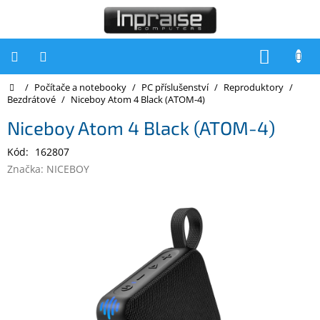
Přejít
na
obsah
NÁKUP
KOŠÍK
Domů
/
Počítače a notebooky
/
PC příslušenství
/
Reproduktory
/
Počítače
Bezdrátové
/
Niceboy Atom 4 Black (ATOM-4)
Počítače
Niceboy Atom 4 Black (ATOM-4)
Inpraise
Kód:
162807
Notebooky
Značka:
NICEBOY
Tiskárny
Monitory
Akce
a
slevy
Oblíbené
Kontakty