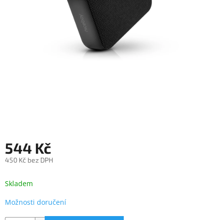
objednávka
antiviru
ESET
O
nás
Realizované
projekty
Obchodní
podmínky
Autorizované
servisy
544 Kč
Rozšíření
450 Kč bez DPH
záruk
a
Měrná
pojištění
cena:
Skladem
Splátky
Možnosti doručení
ESSOX