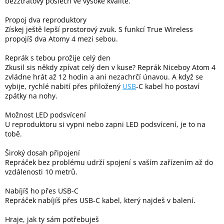
bezztrátový poslech ve vysoké kvalitě.
Inpraise
Propoj dva reproduktory
Kamerové
Získej ještě lepší prostorový zvuk. S funkcí True Wireless
systémy
propojíš dva Atomy 4 mezi sebou.
MILESIGHT
Reprák s tebou prožije celý den
Doprodej
Zkusil sis někdy zpívat celý den v kuse? Reprák Niceboy Atom 4
zvládne hrát až 12 hodin a ani nezachrčí únavou. A když se
vybije, rychlé nabití přes přiložený
USB
-C kabel ho postaví
Přihlášení
zpátky na nohy.
Možnost LED podsvícení
U reproduktoru si vypni nebo zapni LED podsvícení, je to na
tobě.
Široký dosah připojení
Repráček bez problému udrží spojení s vaším zařízením až do
vzdálenosti 10 metrů.
Nabíjíš ho přes USB-C
Repráček nabíjíš přes USB-C kabel, který najdeš v balení.
Hraje, jak ty sám potřebuješ