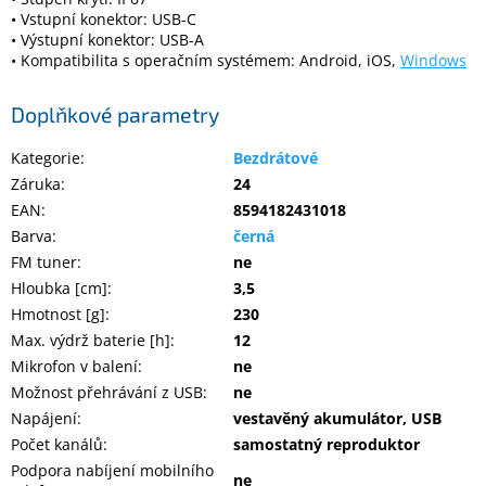
• Vstupní konektor: USB-C
• Výstupní konektor: USB-A
• Kompatibilita s operačním systémem: Android, iOS,
Windows
Doplňkové parametry
Kategorie
:
Bezdrátové
Záruka
:
24
EAN
:
8594182431018
Barva
:
černá
FM tuner
:
ne
Hloubka [cm]
:
3,5
Hmotnost [g]
:
230
Max. výdrž baterie [h]
:
12
Mikrofon v balení
:
ne
Možnost přehrávání z USB
:
ne
Napájení
:
vestavěný akumulátor, USB
Počet kanálů
:
samostatný reproduktor
Podpora nabíjení mobilního
ne