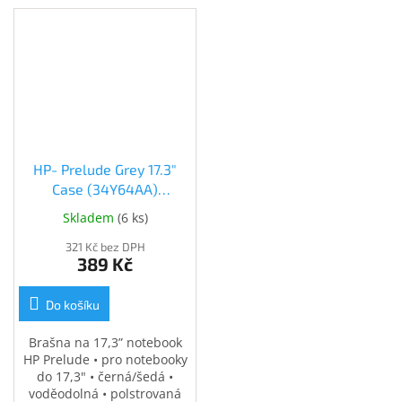
HP- Prelude Grey 17.3"
Case (34Y64AA)
(34Y64AA)
Skladem
(
6 ks
)
321 Kč bez DPH
389 Kč
Do košíku
Brašna na 17,3” notebook
HP Prelude • pro notebooky
do 17,3" • černá/šedá •
voděodolná • polstrovaná