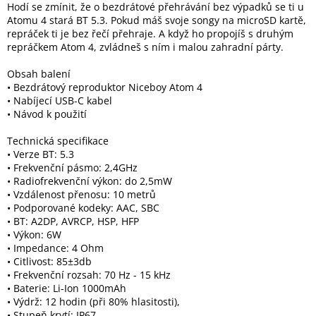
Hodí se zmínit, že o bezdrátové přehrávání bez výpadků se ti u
Atomu 4 stará BT 5.3. Pokud máš svoje songy na microSD kartě,
repráček ti je bez řečí přehraje. A když ho propojíš s druhým
repráčkem Atom 4, zvládneš s ním i malou zahradní párty.
Obsah balení
• Bezdrátový reproduktor Niceboy Atom 4
• Nabíjecí USB-C kabel
• Návod k použití
Technická specifikace
• Verze BT: 5.3
• Frekvenční pásmo: 2,4GHz
• Radiofrekvenční výkon: do 2,5mW
• Vzdálenost přenosu: 10 metrů
• Podporované kodeky: AAC, SBC
• BT: A2DP, AVRCP, HSP, HFP
• Výkon: 6W
• Impedance: 4 Ohm
• Citlivost: 85±3db
• Frekvenční rozsah: 70 Hz - 15 kHz
• Baterie: Li-Ion 1000mAh
• Výdrž: 12 hodin (při 80% hlasitosti),
• Stupeň krytí: IP67