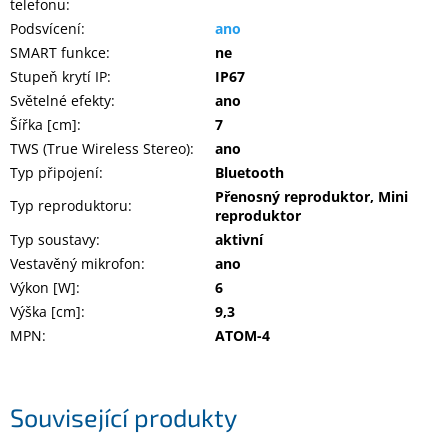
telefonu
:
Podsvícení
:
ano
SMART funkce
:
ne
Stupeň krytí IP
:
IP67
Světelné efekty
:
ano
Šířka [cm]
:
7
TWS (True Wireless Stereo)
:
ano
Typ připojení
:
Bluetooth
Přenosný reproduktor, Mini
Typ reproduktoru
:
reproduktor
Typ soustavy
:
aktivní
Vestavěný mikrofon
:
ano
Výkon [W]
:
6
Výška [cm]
:
9,3
MPN
:
ATOM-4
Související produkty