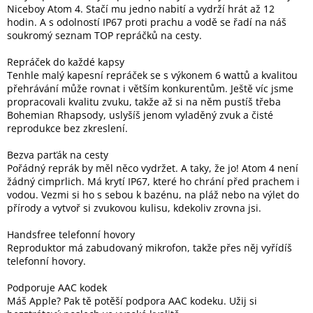
Niceboy Atom 4. Stačí mu jedno nabití a vydrží hrát až 12
hodin. A s odolností IP67 proti prachu a vodě se řadí na náš
soukromý seznam TOP repráčků na cesty.
Elektronika
Repráček do každé kapsy
Domácnost
Tenhle malý kapesní repráček se s výkonem 6 wattů a kvalitou
přehrávání může rovnat i větším konkurentům. Ještě víc jsme
propracovali kvalitu zvuku, takže až si na něm pustíš třeba
%
Bohemian Rhapsody, uslyšíš jenom vyladěný zvuk a čisté
Black
reprodukce bez zkreslení.
Friday
Bezva parťák na cesty
Pořádný reprák by měl něco vydržet. A taky, že jo! Atom 4 není
VÝPRODEJ
žádný cimprlich. Má krytí IP67, které ho chrání před prachem i
vodou. Vezmi si ho s sebou k bazénu, na pláž nebo na výlet do
Akční
přírody a vytvoř si zvukovou kulisu, kdekoliv zrovna jsi.
zboží
Handsfree telefonní hovory
TONERY
Reproduktor má zabudovaný mikrofon, takže přes něj vyřídíš
A
telefonní hovory.
CARTRIDGE
OEM
Podporuje AAC kodek
Máš Apple? Pak tě potěší podpora AAC kodeku. Užij si
Sestavy
počítačů