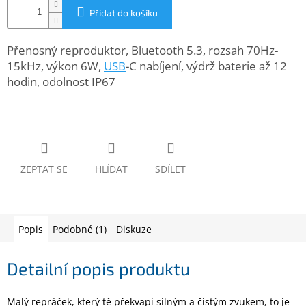
www.inpraise.cz
Přidat do košíku
Gaming
Přenosný reproduktor, Bluetooth 5.3, rozsah 70Hz-
15kHz, výkon 6W,
USB
-C nabíjení, výdrž baterie až 12
Telefony
hodin, odolnost IP67
a
tablety
Cyklo
a
sport
ZEPTAT SE
HLÍDAT
SDÍLET
Dílna
a
zahrada
Popis
Podobné (1)
Diskuze
Velké
spotřebiče
Detailní popis produktu
Počítače
a
Malý repráček, který tě překvapí silným a čistým zvukem, to je
notebooky