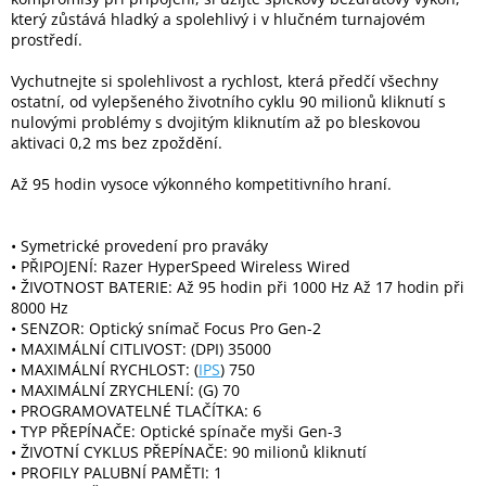
Inpraise
který zůstává hladký a spolehlivý i v hlučném turnajovém
prostředí.
Kamerové
systémy
Vychutnejte si spolehlivost a rychlost, která předčí všechny
MILESIGHT
ostatní, od vylepšeného životního cyklu 90 milionů kliknutí s
nulovými problémy s dvojitým kliknutím až po bleskovou
aktivaci 0,2 ms bez zpoždění.
Doprodej
Až 95 hodin vysoce výkonného kompetitivního hraní.
Přihlášení
• Symetrické provedení pro praváky
• PŘIPOJENÍ: Razer HyperSpeed Wireless Wired
• ŽIVOTNOST BATERIE: Až 95 hodin při 1000 Hz Až 17 hodin při
8000 Hz
• SENZOR: Optický snímač Focus Pro Gen-2
• MAXIMÁLNÍ CITLIVOST: (DPI) 35000
• MAXIMÁLNÍ RYCHLOST: (
IPS
) 750
• MAXIMÁLNÍ ZRYCHLENÍ: (G) 70
• PROGRAMOVATELNÉ TLAČÍTKA: 6
• TYP PŘEPÍNAČE: Optické spínače myši Gen-3
• ŽIVOTNÍ CYKLUS PŘEPÍNAČE: 90 milionů kliknutí
• PROFILY PALUBNÍ PAMĚTI: 1