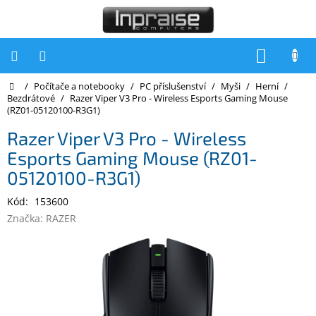
Přejít
na
obsah
NÁKUP
KOŠÍK
Domů
/
Počítače a notebooky
/
PC příslušenství
/
Myši
/
Herní
/
Počítače
Bezdrátové
/
Razer Viper V3 Pro - Wireless Esports Gaming Mouse
(RZ01-05120100-R3G1)
Počítače
Inpraise
Razer Viper V3 Pro - Wireless
Esports Gaming Mouse (RZ01-
Notebooky
05120100-R3G1)
Tiskárny
Kód:
153600
Monitory
Značka:
RAZER
Akce
a
slevy
Oblíbené
Kontakty