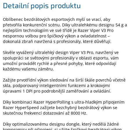
Detailní popis produktu
Elektronika
Oblíbenec bezdrátových esportových myší se vrací, aby
přetvořila konkurenční scénu. Díky ultralehkému designu 54 g a
nejlepším technologiím ve své třídě je Razer Viper V3 Pro
Domácnost
nespornou volbou pro špičkový výkon a ovladatelnost –
dokonalá zbraň navržená s profesionály, které důvěřují.
%
Black
Skvěle vyvážený ultralehký design Viper V3 Pro, navržený ve
Friday
spolupráci se světovými profesionály v oblasti esportu, vám
umožní provádět rychlé a přesné pohyby, které odpovídají
každému vašemu záměru.
VÝPRODEJ
Zažijte prvotřídní výkon sledování na širší škále povrchů včetně
skla, podporovaný inteligentními funkcemi a krokovými
Akční
zboží
úpravami 1 DPI pro podrobnější zaměřování a ovládání.
TONERY
Díky kombinaci Razer HyperPolling s ultra-hladkým připojením
A
Razer HyperSpeed zažijete bezchybný bezdrátový výkon se
CARTRIDGE
skutečnou frekvencí dotazování až 8000 Hz.
OEM
Díky optimalizovanému designu dongle, který nedělá žádné
Sestavy
počítačů
kompromisy při připojení, si užijte špičkový bezdrátový výkon,