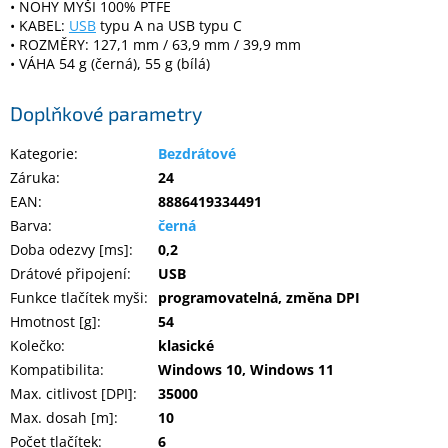
• NOHY MYŠI 100% PTFE
• KABEL:
USB
typu A na USB typu C
• ROZMĚRY: 127,1 mm / 63,9 mm / 39,9 mm
• VÁHA 54 g (černá), 55 g (bílá)
Doplňkové parametry
Kategorie
:
Bezdrátové
Záruka
:
24
EAN
:
8886419334491
Barva
:
černá
Doba odezvy [ms]
:
0,2
Drátové připojení
:
USB
Funkce tlačítek myši
:
programovatelná, změna DPI
Hmotnost [g]
:
54
Kolečko
:
klasické
Kompatibilita
:
Windows 10, Windows 11
Max. citlivost [DPI]
:
35000
Max. dosah [m]
:
10
Počet tlačítek
:
6