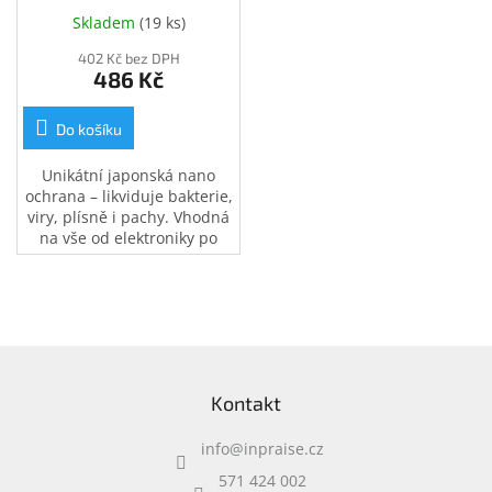
Skladem
(
19 ks
)
402 Kč bez DPH
486 Kč
Do košíku
Unikátní japonská nano
ochrana – likviduje bakterie,
viry, plísně i pachy. Vhodná
na vše od elektroniky po
koupelny, kuchyně či
interiér auta. 200ml
antigravitační rozprašovač.
Ošetří plochu až 40 m2.
Z
á
Kontakt
p
a
info
@
inpraise.cz
t
í
571 424 002