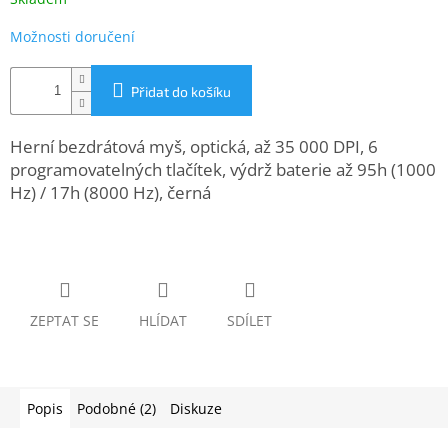
www.inpraise.cz
Možnosti doručení
Gaming
Přidat do košíku
Telefony
a
tablety
Herní bezdrátová myš, optická, až 35 000 DPI, 6
programovatelných tlačítek, výdrž baterie až 95h (1000
Cyklo
Hz) / 17h (8000 Hz), černá
a
sport
Dílna
a
zahrada
ZEPTAT SE
HLÍDAT
SDÍLET
Velké
spotřebiče
Popis
Podobné (2)
Diskuze
Počítače
a
notebooky