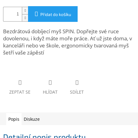
www.inpraise.cz
Přidat do košíku
Gaming
Bezdrátová dobíjecí myš SPIN. Dopřejte své ruce
Telefony
a
dovolenou, i když máte moře práce. Ať už jste doma, v
tablety
kanceláři nebo ve škole, ergonomicky tvarovaná myš
šetří vaše zápěstí
Cyklo
a
sport
Dílna
a
zahrada
ZEPTAT SE
HLÍDAT
SDÍLET
Velké
spotřebiče
Popis
Diskuze
Počítače
a
Detailní popis produktu
notebooky