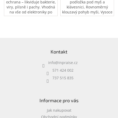
ochrana – likviduje bakterie,
podložka pod myš a
viry, plísně i pachy. Vhodná
klávesnici, Rovnoměrný
na vše od elektroniky po
klouzavý pohyb myši, Vysoce
koupelny, kuchyně či
přilnavá neklouzavá pryžová
interiér auta. 200ml
základna
antigravitační rozprašovač.
Ošetří plochu až 40 m2.
Z
á
Kontakt
p
a
info
@
inpraise.cz
t
í
571 424 002
737 515 835
Informace pro vás
Jak nakupovat
Obchodní podmínky