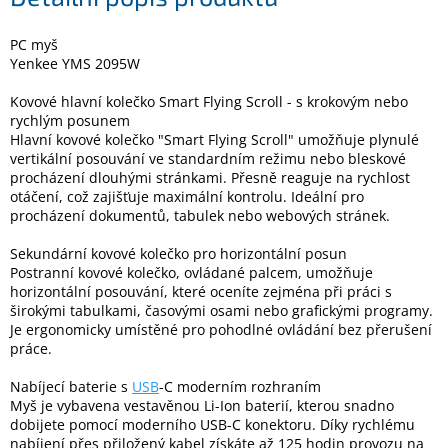
PC myš
Elektronika
Yenkee YMS 2095W
Kovové hlavní kolečko Smart Flying Scroll - s krokovým nebo
Domácnost
rychlým posunem
Hlavní kovové kolečko "Smart Flying Scroll" umožňuje plynulé
vertikální posouvání ve standardním režimu nebo bleskové
%
Black
procházení dlouhými stránkami. Přesně reaguje na rychlost
Friday
otáčení, což zajišťuje maximální kontrolu. Ideální pro
procházení dokumentů, tabulek nebo webových stránek.
VÝPRODEJ
Sekundární kovové kolečko pro horizontální posun
Postranní kovové kolečko, ovládané palcem, umožňuje
horizontální posouvání, které oceníte zejména při práci s
Akční
zboží
širokými tabulkami, časovými osami nebo grafickými programy.
Je ergonomicky umístěné pro pohodlné ovládání bez přerušení
práce.
TONERY
A
CARTRIDGE
Nabíjecí baterie s
USB
-C moderním rozhraním
OEM
Myš je vybavena vestavěnou Li-Ion baterií, kterou snadno
dobijete pomocí moderního USB-C konektoru. Díky rychlému
Sestavy
nabíjení přes přiložený kabel získáte až 125 hodin provozu na
počítačů