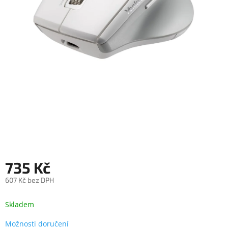
objednávka
antiviru
ESET
O
nás
Realizované
projekty
Obchodní
podmínky
Autorizované
servisy
735 Kč
Rozšíření
záruk
a
607 Kč bez DPH
pojištění
Měrná
cena:
Skladem
Splátky
ESSOX
Možnosti doručení