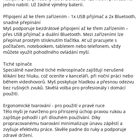
Inpraise
jedno nabití. Už žádné výměny baterií.
Kamerové
Připojení až ke třem zařízením - 1x USB přijímač a 2x Bluetooth,
systémy
snadné přepínání
MILESIGHT
Myš podporuje bezdrátové připojení až ke třem zařízením –
přes USB přijímač a duální Bluetooth. Mezi zařízeními lze
přepínat prostým stisknutím tlačítka. Ať už pracujete s
Doprodej
počítačem, notebookem, tabletem nebo telefonem, vždy
můžete využít pohodlného ovládání myší.
Přihlášení
Tiché spínače
Speciálně navržené tiché mikrospínače zajišťují nerušené
klikání bez hluku, což oceníte v kanceláři, při noční práci nebo
během videohovorů. Myš poskytuje hladkou a přesnou odezvu
bez rušivých zvuků. Skvělá volba pro profesionály i domácí
použití.
Ergonomické tvarování - pro použití v pravé ruce
Tělo myši je navrženo pro přirozený úchop pravou rukou a
zajišťuje pohodlí i při dlouhém používání. Díky
propracovanému tvarování minimalizuje únavu zápěstí a
zvyšuje efektivitu práce. Skvěle padne do ruky a podporuje
zdravé držení.