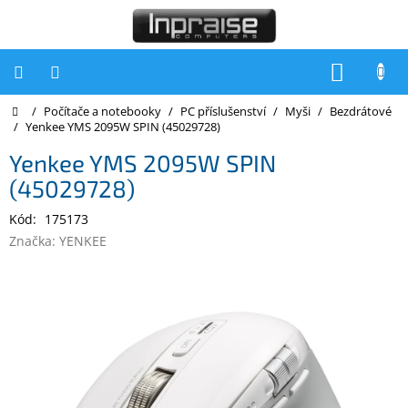
Přejít
na
obsah
NÁKUP
KOŠÍK
Domů
/
Počítače a notebooky
/
PC příslušenství
/
Myši
/
Bezdrátové
Počítače
/
Yenkee YMS 2095W SPIN (45029728)
Počítače
Yenkee YMS 2095W SPIN
Inpraise
(45029728)
Notebooky
Kód:
175173
Tiskárny
Značka:
YENKEE
Monitory
Akce
a
slevy
Oblíbené
Kontakty