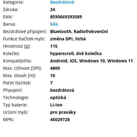
Kategorie
:
Bezdrátové
Záruka
:
24
EAN
:
8590669393589
Barva
:
bílá
Bezdrátové připojení
:
Bluetooth, Radiofrekvenční
Funkce tlačítek myši
:
změna DPI, tichá
Hmotnost [g]
:
115
Kolečko
:
hyperscroll, dvě kolečka
Kompatibilita
:
Android, iOS, Windows 10, Windows 11
Max. citlivost [DPI]
:
4800
Max. dosah [m]
:
10
Počet tlačítek
:
7
Připojení
:
bezdrátová
Technologie
:
optická
Typ baterie
:
Li-Ion
Určení myši
:
pro praváky
MPN
:
45029728