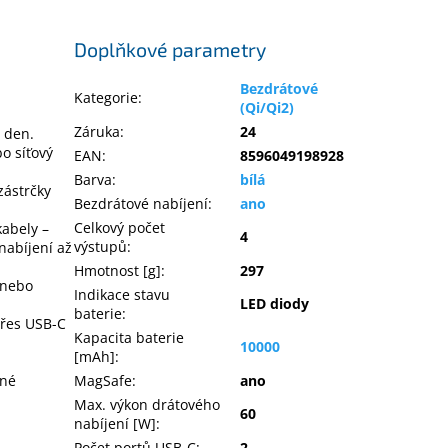
Doplňkové parametry
Bezdrátové
Kategorie
:
(Qi/Qi2)
Záruka
:
24
 den.
o síťový
EAN
:
8596049198928
Barva
:
bílá
zástrčky
Bezdrátové nabíjení
:
ano
Celkový počet
kabely –
4
výstupů
:
nabíjení až
Hmotnost [g]
:
297
 nebo
Indikace stavu
LED diody
baterie
:
přes USB-C
Kapacita baterie
10000
[mAh]
:
sné
MagSafe
:
ano
Max. výkon drátového
60
nabíjení [W]
:
Počet portů USB-C
:
2