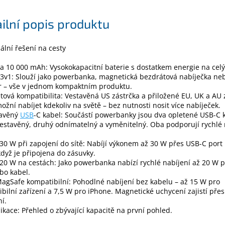
ilní popis produktu
ální řešení na cesty
a 10 000 mAh: Vysokokapacitní baterie s dostatkem energie na celý
3v1: Slouží jako powerbanka, magnetická bezdrátová nabíječka neb
r – vše v jednom kompaktním produktu.
tová kompatibilita: Vestavěná US zástrčka a přiložené EU, UK a AU 
žní nabíjet kdekoliv na světě – bez nutnosti nosit více nabíječek.
tavěný
USB
-C kabel: Součástí powerbanky jsou dva opletené USB-C 
estavěný, druhý odnímatelný a vyměnitelný. Oba podporují rychlé 
30 W při zapojení do sítě: Nabíjí výkonem až 30 W přes USB-C port
když je připojena do zásuvky.
20 W na cestách: Jako powerbanka nabízí rychlé nabíjení až 20 W 
bo kabel.
agSafe kompatibilní: Pohodlné nabíjení bez kabelu – až 15 W pro
bilní zařízení a 7,5 W pro iPhone. Magnetické uchycení zajistí pře
í.
ikace: Přehled o zbývající kapacitě na první pohled.