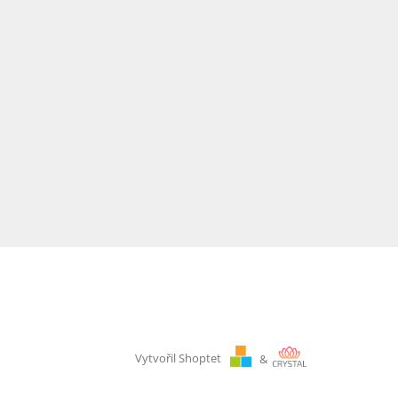
Vytvořil Shoptet
&