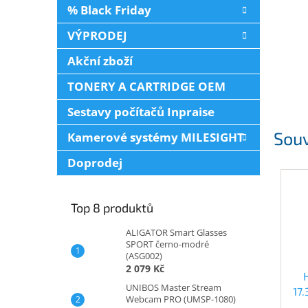
% Black Friday
VÝPRODEJ
Akční zboží
TONERY A CARTRIDGE OEM
Sestavy počítačů Inpraise
Souv
Kamerové systémy MILESIGHT
Doprodej
Top 8 produktů
ALIGATOR Smart Glasses
SPORT černo-modré
(ASG002)
2 079 Kč
UNIBOS Master Stream
17
Webcam PRO (UMSP-1080)