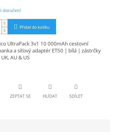
i doručení
Přidat do košíku
ico UltraPack 3v1 10 000mAh cestovní
nka a síťový adaptér ET50 | bílá | zástrčky
, UK, AU & US
ZEPTAT SE
HLÍDAT
SDÍLET