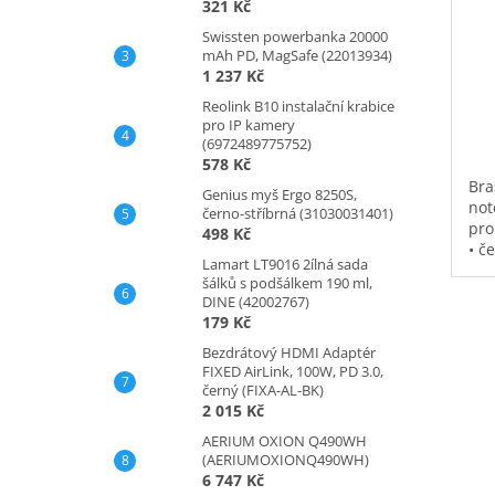
321 Kč
Swissten powerbanka 20000
mAh PD, MagSafe (22013934)
1 237 Kč
Reolink B10 instalační krabice
pro IP kamery
(6972489775752)
578 Kč
Bra
Genius myš Ergo 8250S,
not
černo-stříbrná (31030031401)
pro
498 Kč
• č
Lamart LT9016 2ílná sada
vod
šálků s podšálkem 190 ml,
pol
DINE (42002767)
na 
179 Kč
kap
Bezdrátový HDMI Adaptér
0,3
FIXED AirLink, 100W, PD 3.0,
černý (FIXA-AL-BK)
2 015 Kč
AERIUM OXION Q490WH
(AERIUMOXIONQ490WH)
6 747 Kč