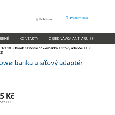
NÁKUPNÍ
Prázdný košík
Přihlášení
KOŠÍK
ÍBENÉ
KONTAKTY
OBJEDNÁVKA ANTIVIRU ESET
O N
k 3v1 10 000mAh cestovní powerbanka a síťový adaptér ET50 |
3)
owerbanka a síťový adaptér
5 Kč
 bez DPH
m