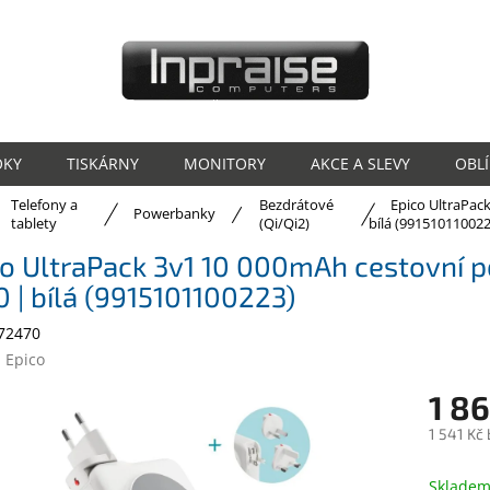
OKY
TISKÁRNY
MONITORY
AKCE A SLEVY
OBL
Telefony a
Bezdrátové
Epico UltraPac
ů
Powerbanky
tablety
(Qi/Qi2)
bílá (991510110022
o UltraPack 3v1 10 000mAh cestovní p
 | bílá (9915101100223)
72470
:
Epico
1 86
1 541 Kč
Měrná
cena:
Sklade