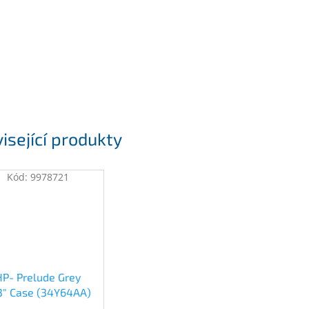
isející produkty
Kód:
9978721
HP- Prelude Grey
.3" Case (34Y64AA)
(34Y64AA)