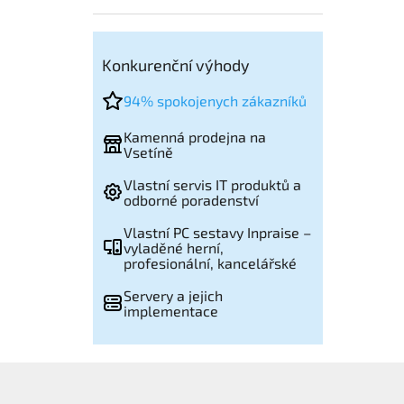
Konkurenční výhody
94% spokojenych zákazníků
Kamenná prodejna na
Vsetíně
Vlastní servis IT produktů a
odborné poradenství
Vlastní PC sestavy Inpraise –
vyladěné herní,
profesionální, kancelářské
Servery a jejich
implementace
Z
á