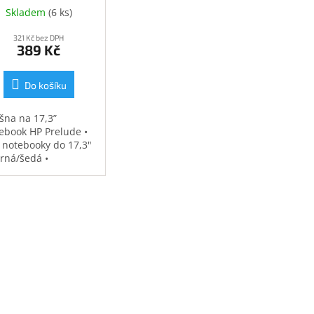
Skladem
(
6 ks
)
321 Kč bez DPH
389 Kč
Do košíku
šna na 17,3”
ebook HP Prelude •
 notebooky do 17,3"
erná/šedá •
ěodolná •
strovaná přihrádka
notebook • speciální
sy na příslušenství •
7 kg