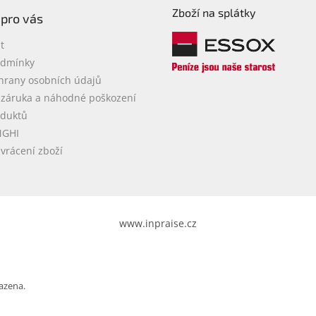
Zboží na splátky
 pro vás
t
odmínky
hrany osobních údajů
 záruka a náhodné poškození
oduktů
NGHI
vrácení zboží
www.inpraise.cz
azena.