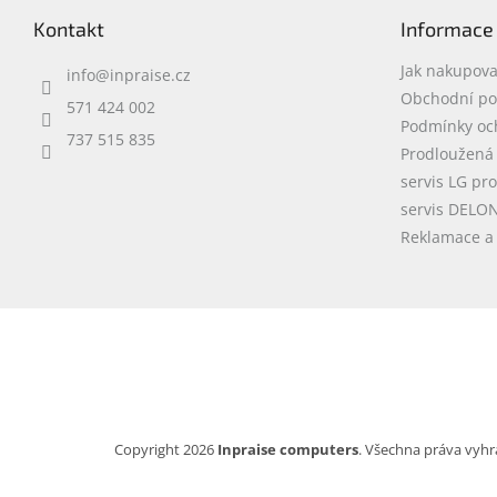
p
Kontakt
Informace
a
t
Jak nakupova
info
@
inpraise.cz
í
Obchodní p
571 424 002
Podmínky oc
737 515 835
Prodloužená
servis LG pr
servis DELO
Reklamace a 
Copyright 2026
Inpraise computers
. Všechna práva vyhr