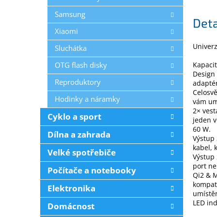
Samsung
Deta
Xiaomi
Univerz
Sluchátka
OTG flash disky
Kapacit
Design 
Reproduktory
adapté
Celosvě
Hodinky a náramky
vám umo
2× ves
Cyklo a sport
jeden v
60 W.
Dílna a zahrada
Výstup 
kabel, 
Velké spotřebiče
Výstup 
port ne
Počítače a notebooky
Qi2 & M
kompati
Elektronika
umístěn
LED ind
Domácnost