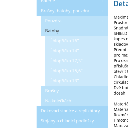
Baterie
Deta
Brašny, batohy, pouzdra
Maximá
Pouzdra
Prostor
Snadný 
Batohy
SHIELD 
kapes n
Úhlopříčka 16''
skladov
Přední 
Úhlopříčka 14''
pro max
Úhlopříčka 17,3''
Pro oka
přísluš
Úhlopříčka 15,6''
otevřít
Chladic
Úhlopříčka 13''
cirkula
Dvě boč
Brašny
dosah.
Na kolečkách
Materiá
Materiá
Dokovací stanice a replikátory
Rozměry
Hmotno
Stojany a chladicí podložky
Max. za