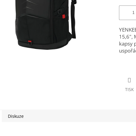
YENKEE
15,6", 
kapsy p
uspořá
TISK
Diskuze