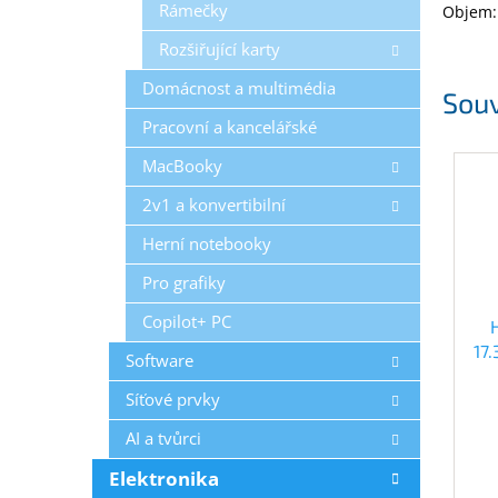
Rámečky
Objem: 
Rozšiřující karty
Domácnost a multimédia
Souv
Pracovní a kancelářské
MacBooky
2v1 a konvertibilní
Herní notebooky
Pro grafiky
Copilot+ PC
17
Software
Síťové prvky
AI a tvůrci
Elektronika