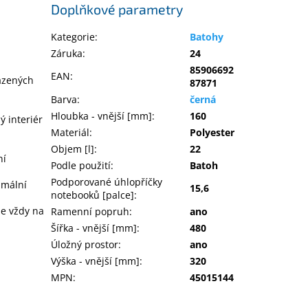
Doplňkové parametry
Kategorie
:
Batohy
Záruka
:
24
85906692
EAN
:
razených
87871
Barva
:
černá
Hloubka - vnější [mm]
:
160
ý interiér
Materiál
:
Polyester
Objem [l]
:
22
ní
Podle použití
:
Batoh
Podporované úhlopříčky
imální
15,6
notebooků [palce]
:
je vždy na
Ramenní popruh
:
ano
Šířka - vnější [mm]
:
480
Úložný prostor
:
ano
Výška - vnější [mm]
:
320
MPN
:
45015144