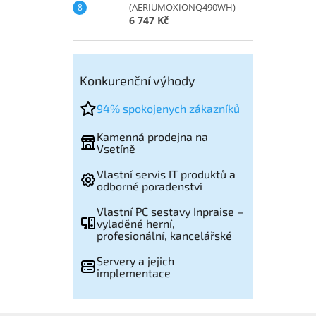
(AERIUMOXIONQ490WH)
6 747 Kč
Konkurenční výhody
94% spokojenych zákazníků
Kamenná prodejna na
Vsetíně
Vlastní servis IT produktů a
odborné poradenství
Vlastní PC sestavy Inpraise –
vyladěné herní,
profesionální, kancelářské
Servery a jejich
implementace