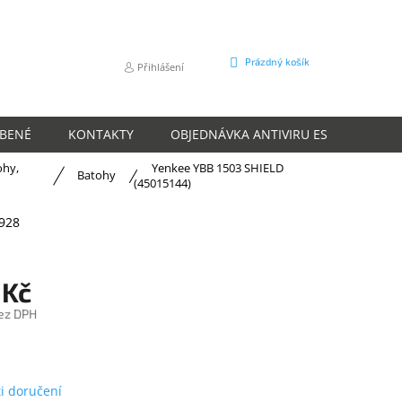
NÁKUPNÍ
Prázdný košík
Přihlášení
KOŠÍK
ÍBENÉ
KONTAKTY
OBJEDNÁVKA ANTIVIRU ESET
O N
ohy,
Yenkee YBB 1503 SHIELD
Batohy
(45015144)
928
 Kč
ez DPH
m
i doručení