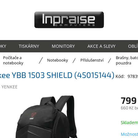
OKY
TISKÁRNY
MONITORY
AKCE A SLEVY
OBL
Počítače a
Brašny, bat
ů
Notebooky
Příslušenství
notebooky
pouzdra
kee YBB 1503 SHIELD (45015144)
Kód:
9783
:
YENKEE
799
660 Kč b
Měrná
cena:
Sklade
Možnost