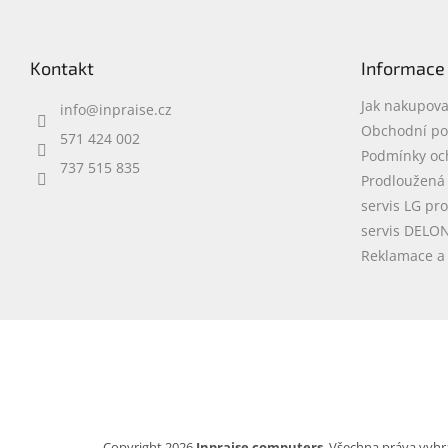
Z
á
p
Kontakt
Informace
a
t
Jak nakupova
info
@
inpraise.cz
í
Obchodní p
571 424 002
Podmínky oc
737 515 835
Prodloužená
servis LG pr
servis DELO
Reklamace a 
Copyright 2026
Inpraise computers
. Všechna práva vyhr