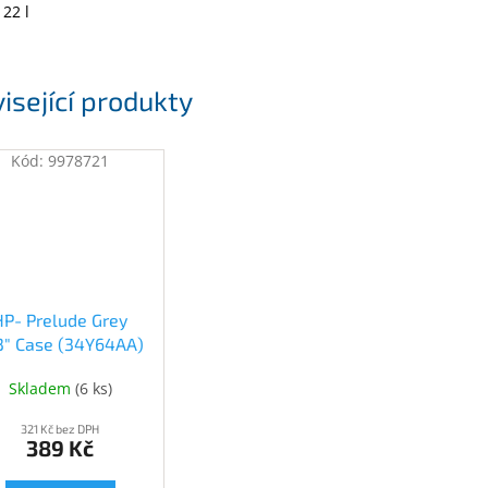
22 l
isející produkty
Kód:
9978721
HP- Prelude Grey
.3" Case (34Y64AA)
(34Y64AA)
Skladem
(
6 ks
)
321 Kč bez DPH
389 Kč