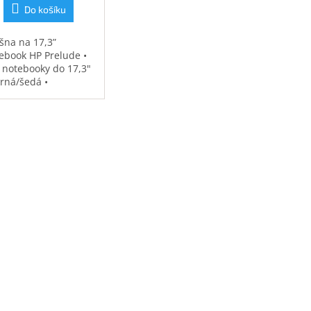
Do košíku
šna na 17,3”
ebook HP Prelude •
 notebooky do 17,3"
erná/šedá •
ěodolná •
strovaná přihrádka
notebook • speciální
sy na příslušenství •
7 kg