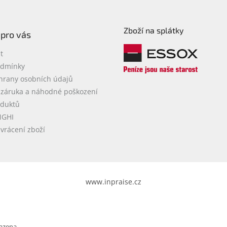
Zboží na splátky
 pro vás
t
odmínky
hrany osobních údajů
 záruka a náhodné poškození
oduktů
NGHI
vrácení zboží
www.inpraise.cz
azena.