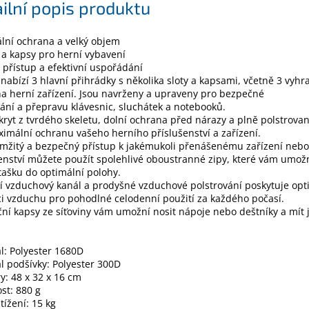
ilní popis produktu
lní ochrana a velký objem
 a kapsy pro herní vybavení
přístup a efektivní uspořádání
nabízí 3 hlavní přihrádky s několika sloty a kapsami, včetně 3 vyh
a herní zařízení. Jsou navrženy a upraveny pro bezpečné
ání a přepravu klávesnic, sluchátek a notebooků.
kryt z tvrdého skeletu, dolní ochrana před nárazy a plně polstrovan
imální ochranu vašeho herního příslušenství a zařízení.
mžitý a bezpečný přístup k jakémukoli přenášenému zařízení nebo
enství můžete použít spolehlivé oboustranné zipy, které vám umož
 tašku do optimální polohy.
í vzduchový kanál a prodyšné vzduchové polstrování poskytuje opt
ci vzduchu pro pohodlné celodenní použití za každého počasí.
ní kapsy ze síťoviny vám umožní nosit nápoje nebo deštníky a mít 
l: Polyester 1680D
l podšívky: Polyester 300D
: 48 x 32 x 16 cm
st: 880 g
tížení: 15 kg