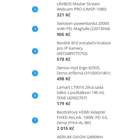
UNIBOS Master Stream
Webcam PRO (UMSP-1080)
321 Kč
Swissten powerbanka 20000
mAh PD, MagSafe (22013934)
905 Kč
Reolink B10 instalační krabice
pro IP kamery
(6972489775752)
578 Kč
Genius myš Ergo 8250S,
černo-stříbrná (31030031401)
498 Kč
Lamart LT9016 2ílná sada
šálků s podšálkem 190 ml,
DINE (42002767)
179 Kč
Bezdrátový HDMI Adaptér
FIXED AirLink, 100W, PD 3.0,
černý (FIXA-AL-BK)
2 015 Kč
AERIUM OXION Q490WH