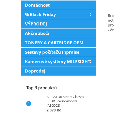
Domácnost
% Black Friday
Bra
not
VÝPRODEJ
pro
• č
Akční zboží
vod
pol
TONERY A CARTRIDGE OEM
na 
kap
Sestavy počítačů Inpraise
0,3
Kamerové systémy MILESIGHT
Doprodej
Top 8 produktů
ALIGATOR Smart Glasses
SPORT černo-modré
(ASG002)
2 079 Kč