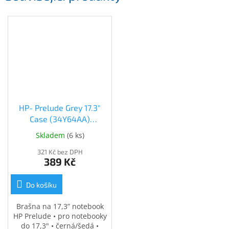
HP- Prelude Grey 17.3"
Case (34Y64AA)
(34Y64AA)
Skladem
(
6 ks
)
321 Kč bez DPH
389 Kč
Do košíku
Brašna na 17,3” notebook
HP Prelude • pro notebooky
do 17,3" • černá/šedá •