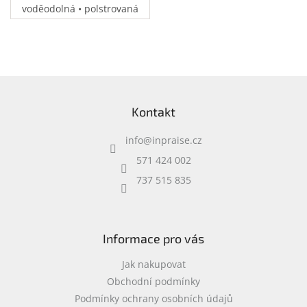
voděodolná • polstrovaná
přihrádka na notebook •
speciální kapsy na
příslušenství • 0,37 kg
Z
á
Kontakt
p
a
info
@
inpraise.cz
t
í
571 424 002
737 515 835
Informace pro vás
Jak nakupovat
Obchodní podmínky
Podmínky ochrany osobních údajů