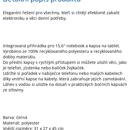
Elegantní řešení pro všechny, kteří si chtějí efektivně zabalit
Elektronika
elektroniku a věci denní potřeby.
Domácnost
Integrovaná přihrádka pro 15,6" notebook a kapsa na tablet.
%
Black
Vyrobeno ze 100% recyklovaného polyesteru a recyklovaného
Friday
dobby materiálu.
Do přední kapsy s rychlým přístupem si můžete uložit věci, jako
je telefon, jízdenka nebo balíček žvýkaček.
VÝPRODEJ
Udržte si pořádek v nabíječce telefonu nebo malých kabelech
díky vnitřní kapse na kabely, která zabraňuje jejich zamotávání.
Láhev s vodou si uložte na dosah v praktických bočních kapsách
Akční
ze síťoviny.
zboží
TONERY
A
CARTRIDGE
OEM
Barva: černá
Materiál: polyester
Sestavy
Vnější rozměry: 31 x 27 x 45 cm
počítačů