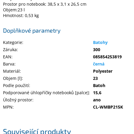
Inpraise
Prostor pro notebook: 38,5 x 3,1 x 26,5 cm
Objem:23 l
Hmotnost: 0,53 kg
Kamerové
systémy
MILESIGHT
Doplňkové parametry
Doprodej
Kategorie
:
Batohy
Záruka
:
300
Přihlášení
EAN
:
085854253819
Barva
:
černá
Materiál
:
Polyester
Objem [l]
:
23
Podle použití
:
Batoh
Podporované úhlopříčky notebooků [palce]
:
15,6
Úložný prostor
:
ano
MPN
:
CL-WMBP215K
Související produkty