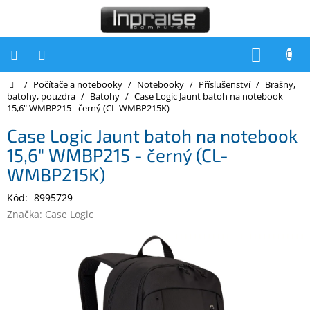
Přejít
na
obsah
NÁKUP
KOŠÍK
Domů
/
Počítače a notebooky
/
Notebooky
/
Příslušenství
/
Brašny,
Počítače
batohy, pouzdra
/
Batohy
/
Case Logic Jaunt batoh na notebook
15,6" WMBP215 - černý (CL-WMBP215K)
Počítače
Inpraise
Case Logic Jaunt batoh na notebook
15,6" WMBP215 - černý (CL-
Notebooky
WMBP215K)
Tiskárny
Kód:
8995729
Monitory
Značka:
Case Logic
Akce
a
slevy
Oblíbené
Kontakty