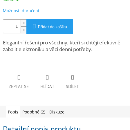
www.inpraise.cz
Možnosti doručení
Gaming
Přidat do košíku
Telefony
a
tablety
Elegantní řešení pro všechny, kteří si chtějí efektivně
zabalit elektroniku a věci denní potřeby.
Cyklo
a
sport
Dílna
a
zahrada
ZEPTAT SE
HLÍDAT
SDÍLET
Velké
spotřebiče
Popis
Podobné (2)
Diskuze
Počítače
a
Detailní popis produktu
notebooky