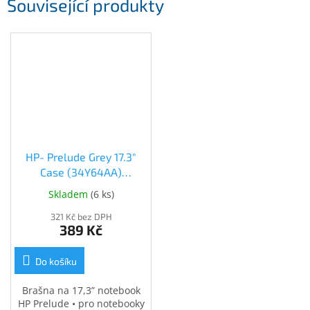
Související produkty
HP- Prelude Grey 17.3"
Case (34Y64AA)
(34Y64AA)
Skladem
(
6 ks
)
321 Kč bez DPH
389 Kč
Do košíku
Brašna na 17,3” notebook
HP Prelude • pro notebooky