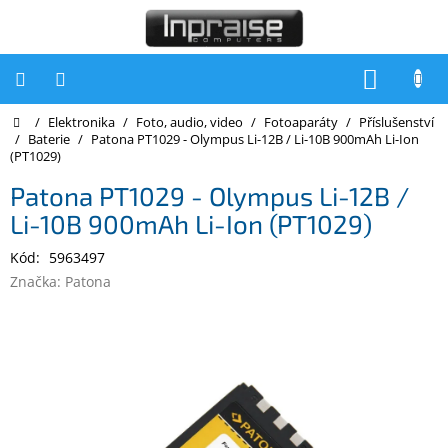
Přejít
na
obsah
NÁKUP
KOŠÍK
Domů
/
Elektronika
/
Foto, audio, video
/
Fotoaparáty
/
Příslušenství
Počítače
/
Baterie
/
Patona PT1029 - Olympus Li-12B / Li-10B 900mAh Li-Ion
(PT1029)
Počítače
Inpraise
Patona PT1029 - Olympus Li-12B /
Li-10B 900mAh Li-Ion (PT1029)
Notebooky
Kód:
5963497
Tiskárny
Značka:
Patona
Monitory
Akce
a
slevy
Oblíbené
Kontakty