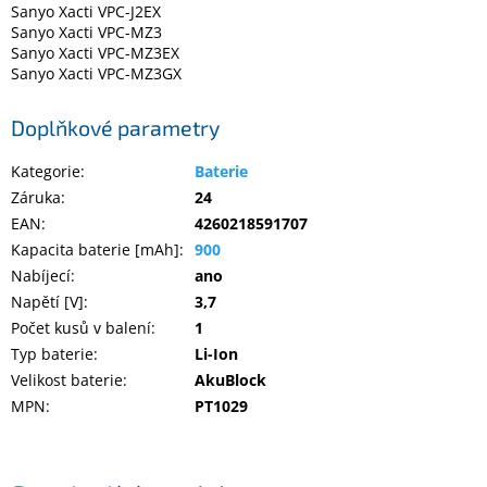
Sanyo Xacti VPC-J2EX
Sanyo Xacti VPC-MZ3
Sanyo Xacti VPC-MZ3EX
Sanyo Xacti VPC-MZ3GX
Doplňkové parametry
Kategorie
:
Baterie
Záruka
:
24
EAN
:
4260218591707
Kapacita baterie [mAh]
:
900
Nabíjecí
:
ano
Napětí [V]
:
3,7
Počet kusů v balení
:
1
Typ baterie
:
Li-Ion
Velikost baterie
:
AkuBlock
MPN
:
PT1029