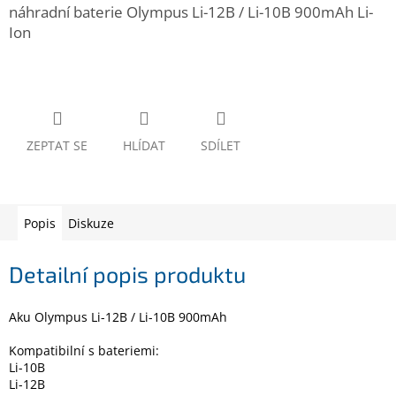
www.inpraise.cz
náhradní baterie Olympus Li-12B / Li-10B 900mAh Li-
Ion
Gaming
Telefony
a
tablety
ZEPTAT SE
HLÍDAT
SDÍLET
Cyklo
a
sport
Popis
Diskuze
Dílna
a
zahrada
Detailní popis produktu
Velké
Aku Olympus Li-12B / Li-10B 900mAh
spotřebiče
Kompatibilní s bateriemi:
Li-10B
Počítače
a
Li-12B
notebooky