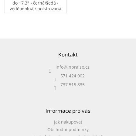
do 17,3" • černá/šedá •
voděodolná • polstrovaná
přihrádka na notebook •
speciální kapsy na
příslušenství • 0,37 kg
Z
á
Kontakt
p
a
info
@
inpraise.cz
t
í
571 424 002
737 515 835
Informace pro vás
Jak nakupovat
Obchodní podmínky