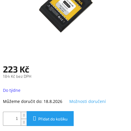
objednávka
antiviru
ESET
O
nás
Realizované
projekty
Obchodní
223 Kč
podmínky
184 Kč bez DPH
Autorizované
servisy
Měrná
cena:
Do týdne
Rozšíření
záruk
Můžeme doručit do:
18.8.2026
Možnosti doručení
a
pojištění
Splátky
Přidat do košíku
ESSOX