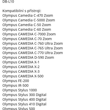
DB-L10
Kompatibilní s přístroji:
Elektronika
Olympus Camedia C-470 Zoom
Olympus Camedia C-5000 Zoom
Olympus Camedia C-50 Zoom
Domácnost
Olympus Camedia C-60 Zoom
Olympus CAMEDIA C-7000 Zoom
Olympus CAMEDIA C-70 Zoom
%
Black
Olympus CAMEDIA C-760 Ultra Zoom
Friday
Olympus CAMEDIA C-765 Ultra Zoom
Olympus CAMEDIA C-770 Ultra Zoom
Olympus CAMEDIA D-590 Zoom
VÝPRODEJ
Olympus CAMEDIA X-1
Olympus CAMEDIA X-2
Olympus CAMEDIA X-3
Akční
Olympus CAMEDIA X-500
zboží
Olympus FE-200
Olympus IR-500
TONERY
A
Olympus Stylus 1000
CARTRIDGE
Olympus Stylus 300 Digital
OEM
Olympus Stylus 400 Digital
Olympus Stylus 410 Digital
Sestavy
Olympus Stylus 500
počítačů