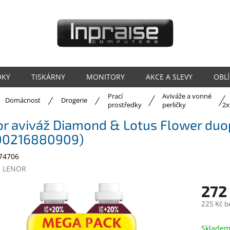
OKY
TISKÁRNY
MONITORY
AKCE A SLEVY
OBL
Prací
Aviváže a vonné
ů
Domácnost
Drogerie
prostředky
perličky
2x
or aviváž Diamond & Lotus Flower d
00216880909)
74706
:
LENOR
272
225 Kč b
Měrná
cena:
Sklade