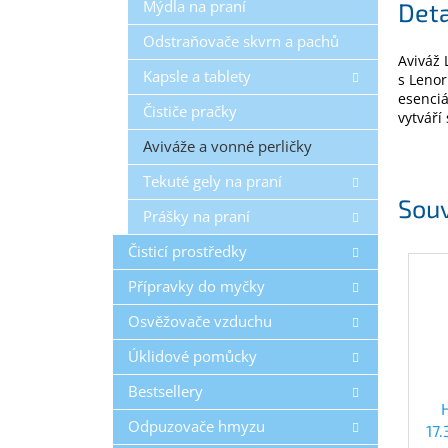
Mýdla na praní
Deta
Odstraňovače skvrn a pachů
Aviváž 
Kapsle a tablety
s Lenor
esenciá
Čističe pračky
vytváří
Aviváže a vonné perličky
Tekuté gely na praní
Souv
Prášky na praní
Čisticí prostředky
Přípravky do myčky
Osvěžovače vzduchu
Úklidové pomůcky
Bestsellery
Odpuzovače hmyzu
17