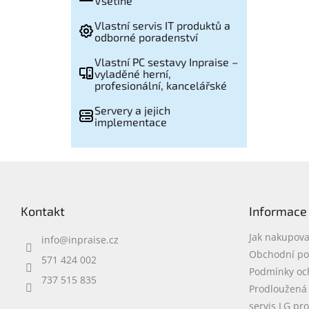
Vsetíně
Vlastní servis IT produktů a
odborné poradenství
Vlastní PC sestavy Inpraise –
vyladěné herní,
profesionální, kancelářské
Servery a jejich
implementace
Z
á
p
Kontakt
Informace
a
t
Jak nakupova
info
@
inpraise.cz
í
Obchodní p
571 424 002
Podmínky oc
737 515 835
Prodloužená
servis LG pr