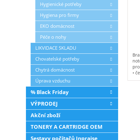
Hygienické potřeby
Hygiena pro firmy
EKO domácnost
Péče o nohy
LIKVIDACE SKLADU
Bra
Chovatelské potřeby
not
pro
Chytrá domácnost
• č
vod
Úprava vzduchu
pol
na 
% Black Friday
kap
0,3
VÝPRODEJ
Akční zboží
TONERY A CARTRIDGE OEM
Sestavy počítačů Inpraise