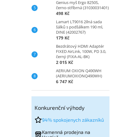
Genius myš Ergo 8250S,
černo-stříbrná (31030031401)
498 Kč
Lamart LT9016 2ílná sada
šálků s podšálkem 190 ml,
DINE (42002767)
179 Kč
Bezdrátový HDMI Adaptér
FIXED AirLink, 100W, PD 3.0,
černý (FIXA-AL-BK)
2 015 Kč
AERIUM OXION Q490WH
(AERIUMOXIONQ490WH)
6 747 Kč
Konkurenční výhody
94% spokojenych zákazníků
Kamenná prodejna na