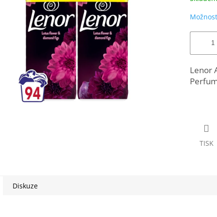
Možnost
Lenor A
Perfume
TISK
Diskuze