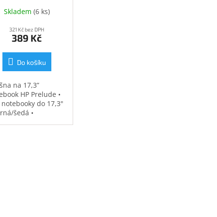
(34Y64AA)
Skladem
(
6 ks
)
321 Kč bez DPH
389 Kč
Do košíku
šna na 17,3”
ebook HP Prelude •
 notebooky do 17,3"
erná/šedá •
ěodolná •
strovaná přihrádka
notebook • speciální
sy na příslušenství •
7 kg