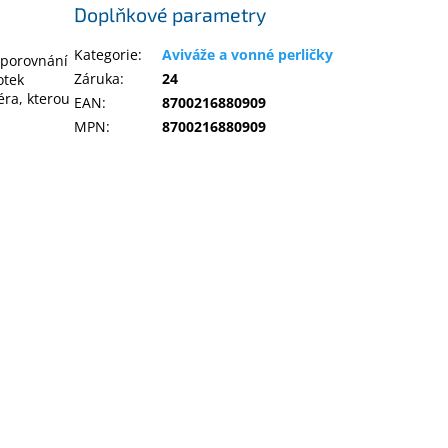
Doplňkové parametry
Kategorie
:
Aviváže a vonné perličky
v porovnání
Záruka
:
24
otek
éra, kterou
EAN
:
8700216880909
MPN
:
8700216880909