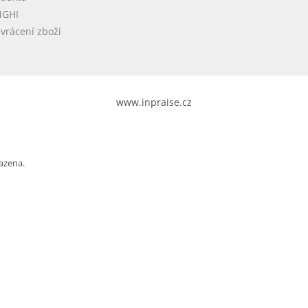
NGHI
vrácení zboží
www.inpraise.cz
azena.