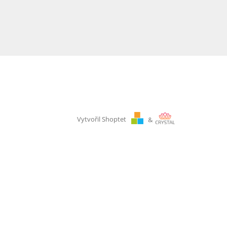
Vytvořil Shoptet
&