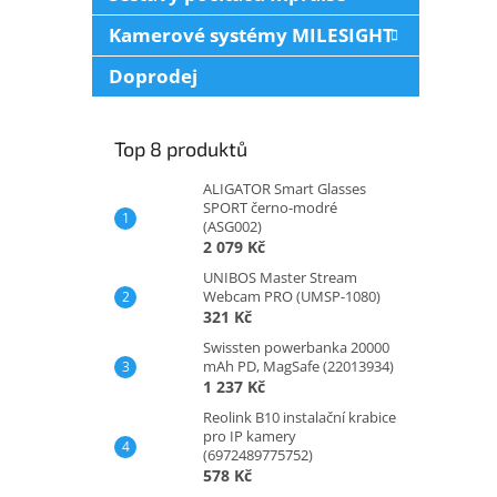
Kamerové systémy MILESIGHT
Doprodej
Top 8 produktů
ALIGATOR Smart Glasses
SPORT černo-modré
(ASG002)
2 079 Kč
UNIBOS Master Stream
Webcam PRO (UMSP-1080)
321 Kč
Swissten powerbanka 20000
mAh PD, MagSafe (22013934)
1 237 Kč
Reolink B10 instalační krabice
pro IP kamery
(6972489775752)
578 Kč