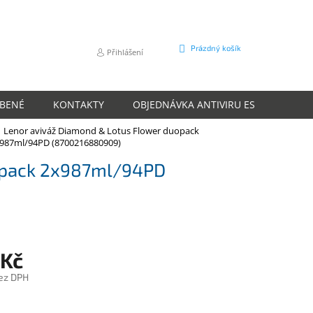
NÁKUPNÍ
Prázdný košík
Přihlášení
KOŠÍK
ÍBENÉ
KONTAKTY
OBJEDNÁVKA ANTIVIRU ESET
O N
Lenor aviváž Diamond & Lotus Flower duopack
987ml/94PD (8700216880909)
uopack 2x987ml/94PD
 Kč
ez DPH
m