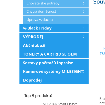
Souv
Chovatelské potřeby
Chytrá domácnost
Úprava vzduchu
% Black Friday
VÝPRODEJ
Akční zboží
17
TONERY A CARTRIDGE OEM
Sestavy počítačů Inpraise
Kamerové systémy MILESIGHT
Doprodej
Top 8 produktů
Bra
not
ALIGATOR Smart Glasses