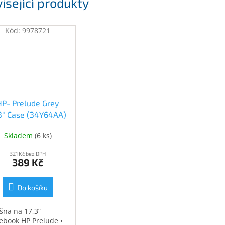
isející produkty
Kód:
9978721
HP- Prelude Grey
.3" Case (34Y64AA)
(34Y64AA)
Skladem
(
6 ks
)
321 Kč bez DPH
389 Kč
Do košíku
šna na 17,3”
ebook HP Prelude •