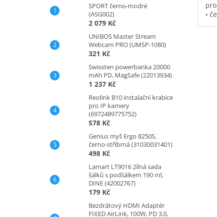
pro
SPORT černo-modré
(ASG002)
• č
2 079 Kč
vod
pol
UNIBOS Master Stream
na 
Webcam PRO (UMSP-1080)
kap
321 Kč
0,3
Swissten powerbanka 20000
mAh PD, MagSafe (22013934)
1 237 Kč
Reolink B10 instalační krabice
pro IP kamery
(6972489775752)
578 Kč
Genius myš Ergo 8250S,
černo-stříbrná (31030031401)
498 Kč
Lamart LT9016 2ílná sada
šálků s podšálkem 190 ml,
DINE (42002767)
179 Kč
Bezdrátový HDMI Adaptér
FIXED AirLink, 100W, PD 3.0,