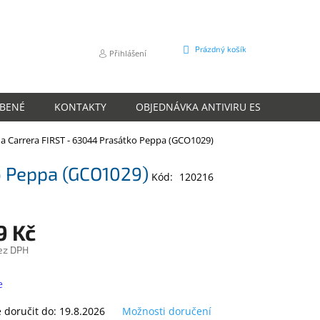
NÁKUPNÍ
Prázdný košík
Přihlášení
KOŠÍK
ÍBENÉ
KONTAKTY
OBJEDNÁVKA ANTIVIRU ESET
O N
a Carrera FIRST - 63044 Prasátko Peppa (GCO1029)
o Peppa (GCO1029)
Kód:
120216
9 Kč
ez DPH
e
doručit do:
19.8.2026
Možnosti doručení