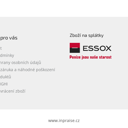
Zboží na splátky
 pro vás
t
odmínky
hrany osobních údajů
 záruka a náhodné poškození
oduktů
NGHI
vrácení zboží
www.inpraise.cz