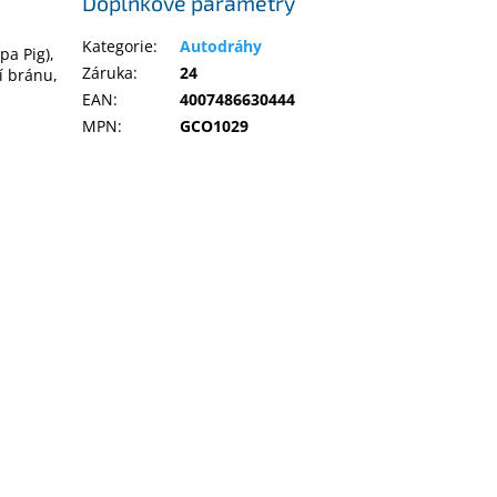
Doplňkové parametry
Kategorie
:
Autodráhy
pa Pig),
Záruka
:
24
cí bránu,
EAN
:
4007486630444
MPN
:
GCO1029