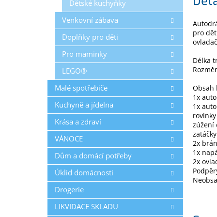
Dětské kuchyňky
Venkovní zábava
Autodrá
pro dět
Doplňky pro děti
ovladač
Pro maminky
Délka t
Rozměr
LEGO®
Malé spotřebiče
Obsah 
1x auto
Kuchyně a jídelna
1x auto
rovinky
Krása a zdraví
zúžení
zatáčky
VÁNOCE
2x brán
1x napá
Dům a domácí potřeby
2x ovla
Podpěr
Úklid domácnosti
Neobsah
Drogerie
LIKVIDACE SKLADU