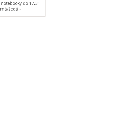
 notebooky do 17,3"
erná/šedá •
ěodolná •
strovaná přihrádka
notebook • speciální
sy na příslušenství •
7 kg