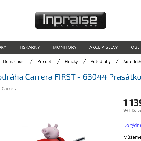
OKY
TISKÁRNY
MONITORY
AKCE A SLEVY
OBL
ů
Domácnost
Pro děti
Hračky
Autodráhy
Autodráh
odráha Carrera FIRST - 63044 Prasátk
:
Carrera
1 13
941 Kč b
Měrná
cena:
Do týdn
Můžeme 