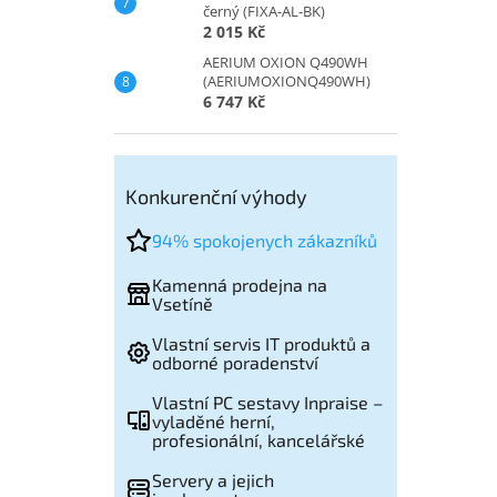
černý (FIXA-AL-BK)
2 015 Kč
AERIUM OXION Q490WH
(AERIUMOXIONQ490WH)
6 747 Kč
Konkurenční výhody
94% spokojenych zákazníků
Kamenná prodejna na
Vsetíně
Vlastní servis IT produktů a
odborné poradenství
Vlastní PC sestavy Inpraise –
vyladěné herní,
profesionální, kancelářské
Servery a jejich