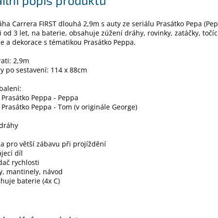
ha Carrera FIRST dlouhá 2,9m s auty ze seriálu Prasátko Pepa (Pep
i od 3 let, na baterie, obsahuje zúžení dráhy, rovinky, zatáčky, točí
e a dekorace s tématikou Prasátko Peppa.
rati: 2,9m
y po sestavení: 114 x 88cm
balení:
 Prasátko Peppa - Peppa
 Prasátko Peppa - Tom (v originále George)
 dráhy
a pro větší zábavu při projíždění
jecí díl
dač rychlosti
y, mantinely, návod
uje baterie (4x C)