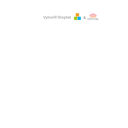
Vytvořil Shoptet
&