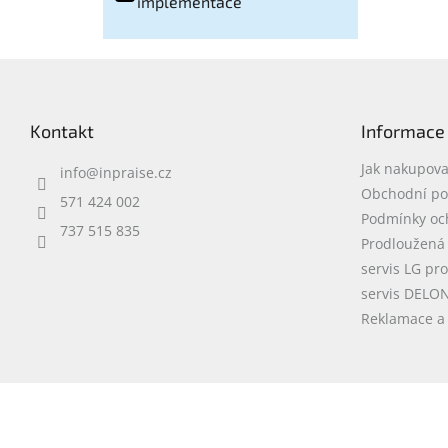
implementace
Z
á
p
Kontakt
Informace
a
t
Jak nakupova
info
@
inpraise.cz
í
Obchodní p
571 424 002
Podmínky oc
737 515 835
Prodloužená
servis LG pr
servis DELO
Reklamace a 