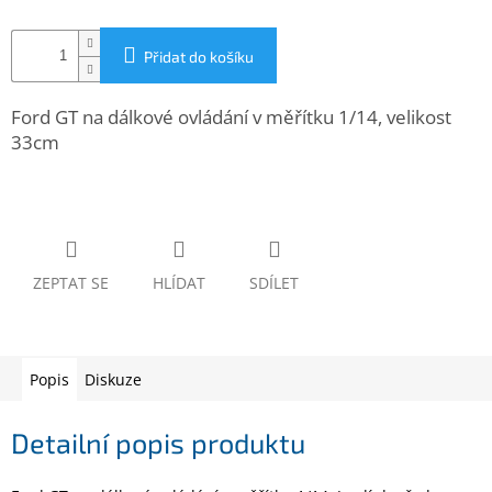
www.inpraise.cz
Gaming
Přidat do košíku
Telefony
Ford GT na dálkové ovládání v měřítku 1/14, velikost
a
33cm
tablety
Cyklo
a
sport
ZEPTAT SE
HLÍDAT
SDÍLET
Dílna
a
zahrada
Popis
Diskuze
Velké
spotřebiče
Detailní popis produktu
Počítače
a
notebooky