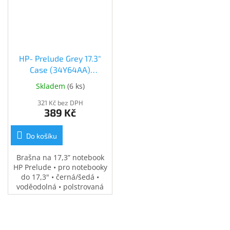
Inpraise
Kamerové
systémy
MILESIGHT
HP- Prelude Grey 17.3"
Doprodej
Case (34Y64AA)
(34Y64AA)
Skladem
(
6 ks
)
Přihlášení
321 Kč bez DPH
389 Kč
Do košíku
Brašna na 17,3” notebook
HP Prelude • pro notebooky
do 17,3" • černá/šedá •
voděodolná • polstrovaná
přihrádka na notebook •
speciální kapsy na
příslušenství • 0,37 kg