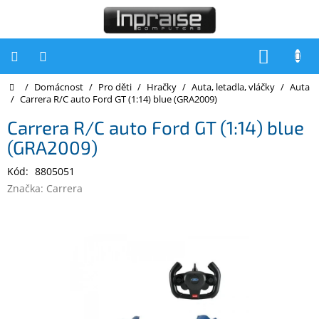
Přejít
na
obsah
NÁKUP
KOŠÍK
Domů
/
Domácnost
/
Pro děti
/
Hračky
/
Auta, letadla, vláčky
/
Auta
Počítače
/
Carrera R/C auto Ford GT (1:14) blue (GRA2009)
Počítače
Carrera R/C auto Ford GT (1:14) blue
Inpraise
(GRA2009)
Notebooky
Kód:
8805051
Tiskárny
Značka:
Carrera
Monitory
Akce
a
slevy
Oblíbené
Kontakty