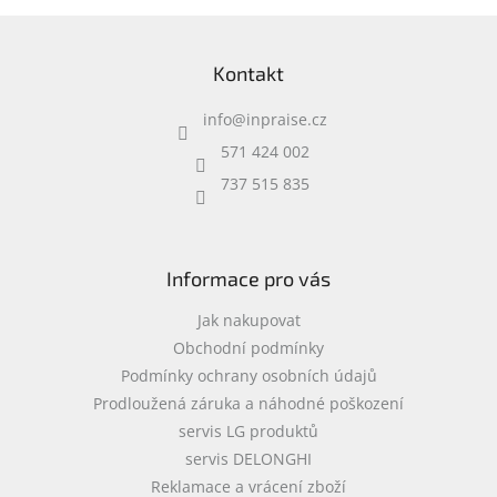
Z
á
Kontakt
p
a
info
@
inpraise.cz
t
í
571 424 002
737 515 835
Informace pro vás
Jak nakupovat
Obchodní podmínky
Podmínky ochrany osobních údajů
Prodloužená záruka a náhodné poškození
servis LG produktů
servis DELONGHI
Reklamace a vrácení zboží