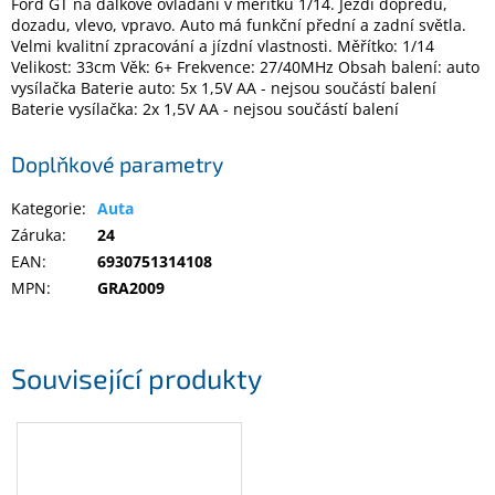
Ford GT na dálkové ovládání v měřítku 1/14. Jezdí dopředu,
dozadu, vlevo, vpravo. Auto má funkční přední a zadní světla.
Velmi kvalitní zpracování a jízdní vlastnosti. Měřítko: 1/14
Elektronika
Velikost: 33cm Věk: 6+ Frekvence: 27/40MHz Obsah balení: auto
vysílačka Baterie auto: 5x 1,5V AA - nejsou součástí balení
Baterie vysílačka: 2x 1,5V AA - nejsou součástí balení
Domácnost
Doplňkové parametry
%
Black
Friday
Kategorie
:
Auta
Záruka
:
24
EAN
:
6930751314108
VÝPRODEJ
MPN
:
GRA2009
Akční
zboží
Související produkty
TONERY
A
CARTRIDGE
OEM
Sestavy
počítačů