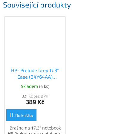
Související produkty
Inpraise
Kamerové
systémy
MILESIGHT
Doprodej
Přihlášení
HP- Prelude Grey 17.3"
Case (34Y64AA)
(34Y64AA)
Skladem
(
6 ks
)
321 Kč bez DPH
389 Kč
Do košíku
Brašna na 17,3” notebook
HP Prelude • pro notebooky