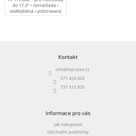
do 17,3" • černá/šedá •
voděodolná • polstrovaná
přihrádka na notebook •
speciální kapsy na
příslušenství • 0,37 kg
Z
á
Kontakt
p
a
info
@
inpraise.cz
t
í
571 424 002
737 515 835
Informace pro vás
Jak nakupovat
Obchodní podmínky