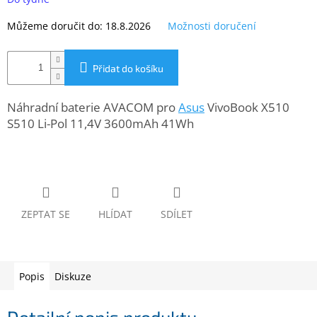
www.inpraise.cz
Můžeme doručit do:
18.8.2026
Možnosti doručení
Gaming
Přidat do košíku
Telefony
a
tablety
Náhradní baterie AVACOM pro
Asus
VivoBook X510
S510 Li-Pol 11,4V 3600mAh 41Wh
Cyklo
a
sport
Dílna
a
zahrada
ZEPTAT SE
HLÍDAT
SDÍLET
Velké
spotřebiče
Popis
Diskuze
Počítače
a
notebooky