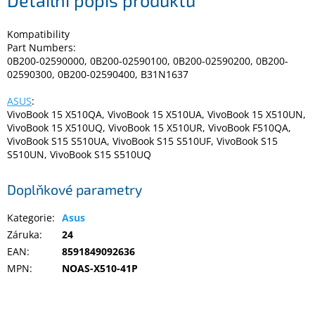
Detailní popis produktu
Kompatibility
Elektronika
Part Numbers:
0B200-02590000, 0B200-02590100, 0B200-02590200, 0B200-
02590300, 0B200-02590400, B31N1637
Domácnost
ASUS
:
%
VivoBook 15 X510QA, VivoBook 15 X510UA, VivoBook 15 X510UN,
Black
VivoBook 15 X510UQ, VivoBook 15 X510UR, VivoBook F510QA,
Friday
VivoBook S15 S510UA, VivoBook S15 S510UF, VivoBook S15
S510UN, VivoBook S15 S510UQ
VÝPRODEJ
Doplňkové parametry
Akční
Kategorie
:
Asus
zboží
Záruka
:
24
TONERY
EAN
:
8591849092636
A
CARTRIDGE
MPN
:
NOAS-X510-41P
OEM
Sestavy
počítačů