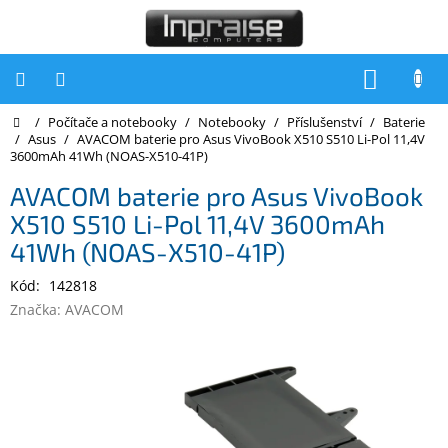
Přejít
na
obsah
NÁKUP
KOŠÍK
Domů
/
Počítače a notebooky
/
Notebooky
/
Příslušenství
/
Baterie
Počítače
/
Asus
/
AVACOM baterie pro Asus VivoBook X510 S510 Li-Pol 11,4V
3600mAh 41Wh (NOAS-X510-41P)
Počítače
Inpraise
AVACOM baterie pro Asus VivoBook
X510 S510 Li-Pol 11,4V 3600mAh
Notebooky
41Wh (NOAS-X510-41P)
Tiskárny
Kód:
142818
Monitory
Značka:
AVACOM
Akce
a
slevy
Oblíbené
Kontakty