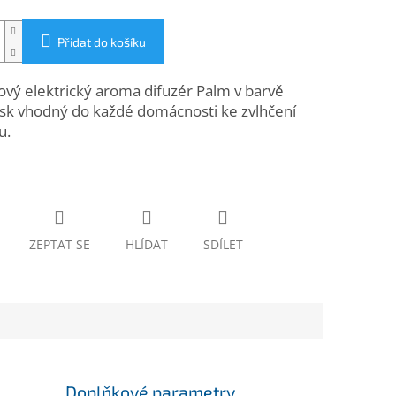
Přidat do košíku
vý elektrický aroma difuzér Palm v barvě
esk vhodný do každé domácnosti ke zvlhčení
u.
ZEPTAT SE
HLÍDAT
SDÍLET
Doplňkové parametry