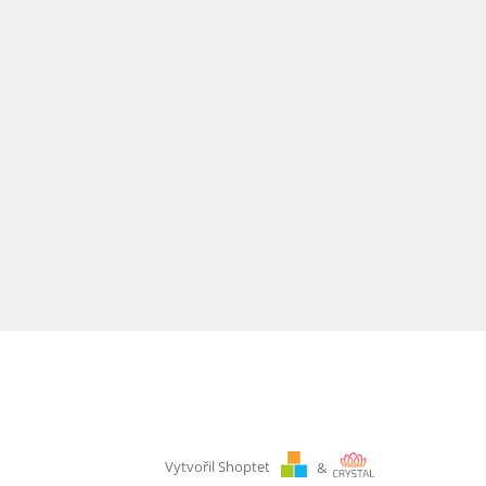
Vytvořil Shoptet
&