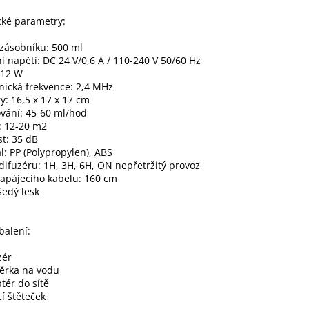
cké parametry:
zásobníku: 500 ml
í napětí: DC 24 V/0,6 A / 110-240 V 50/60 Hz
 12 W
nická frekvence: 2,4 MHz
: 16,5 x 17 x 17 cm
vání: 45-60 ml/hod
: 12-20 m2
t: 35 dB
l: PP (Polypropylen), ABS
difuzéru: 1H, 3H, 6H, ON nepřetržitý provoz
apájecího kabelu: 160 cm
šedý lesk
balení:
zér
ěrka na vodu
tér do sítě
cí štěteček