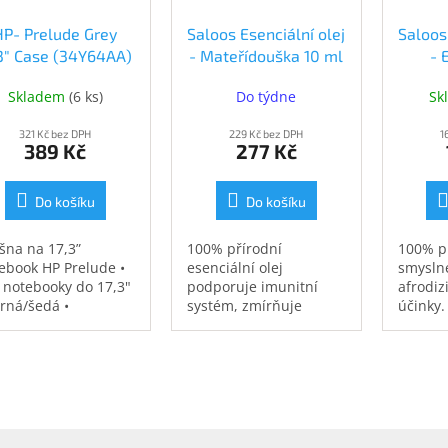
HP- Prelude Grey
Saloos Esenciální olej
Saloos
.3" Case (34Y64AA)
- Mateřídouška 10 ml
- 
(34Y64AA)
(SA784132)
(
Skladem
(
6 ks
)
Do týdne
Sk
321 Kč bez DPH
229 Kč bez DPH
1
389 Kč
277 Kč
Do košíku
Do košíku
šna na 17,3”
100% přírodní
100% p
ebook HP Prelude •
esenciální olej
smysln
 notebooky do 17,3"
podporuje imunitní
afrodiz
erná/šedá •
systém, zmírňuje
účinky.
ěodolná •
únavu, bolesti hlavy a
strovaná přihrádka
deprese, při koupeli
notebook • speciální
prokrvuje celé tělo.
sy na příslušenství •
7 kg