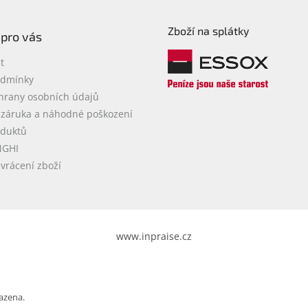
Zboží na splátky
 pro vás
t
odmínky
hrany osobních údajů
 záruka a náhodné poškození
oduktů
NGHI
vrácení zboží
www.inpraise.cz
azena.