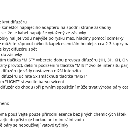
 kryt difuzéru
e konektor napájecího adaptéru na spodní straně základny
e se, že je kabel napáječe vytažený ze zásuvky
bky nalijte vodu nejvýše po rysku max. hladiny pomocí odměrky
 můžete kápnout několik kapek esenciálního oleje, cca 2-3 kapky n
 kryt difuzéru zpět
 do zásuvky
tím tlačítka "MIST" vyberete dobu provozu difuzéru (1H, 3H, 6H, O
žitý provoz), delším podržením tlačítka "MIST" zvolíte intenzitu páry
 difuzéru je vždy nastavena nižší intenzita.
 difuzéru učiníte 5x zmáčknutí tlačítka "MIST"
em "LIGHT" si zvolíte barvu svícení
difuzér do chodu (při prvním spouštění může trvat výroba páry cca
nění:
oma používejte pouze přírodní esence bez jiných chemických látek
ejte do přístroje horkou ani minerální vodu
ě páry se nepoužívají vatové tyčinky