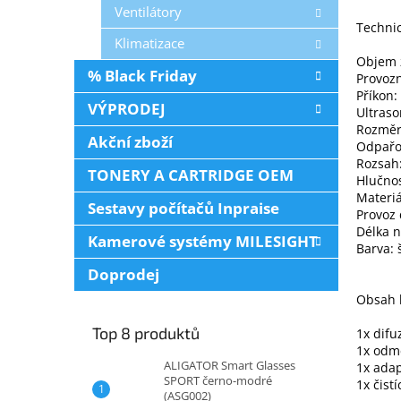
Ventilátory
Techni
Klimatizace
Objem 
% Black Friday
Provozn
Příkon:
VÝPRODEJ
Ultraso
Rozměry
Akční zboží
Odpařo
Rozsah
TONERY A CARTRIDGE OEM
Hlučnos
Materiá
Sestavy počítačů Inpraise
Provoz 
Délka n
Kamerové systémy MILESIGHT
Barva: 
Doprodej
Obsah 
Top 8 produktů
1x difu
1x odm
ALIGATOR Smart Glasses
1x adap
SPORT černo-modré
1x čistí
(ASG002)