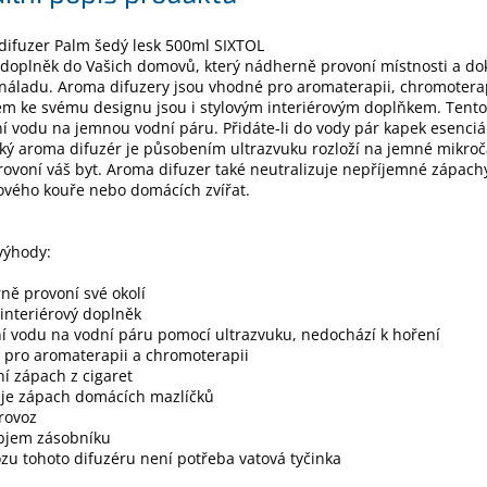
difuzer Palm šedý lesk 500ml SIXTOL
 doplněk do Vašich domovů, který nádherně provoní místnosti a d
 náladu. Aroma difuzery jsou vhodné pro aromaterapii, chromoterap
m ke svému designu jsou i stylovým interiérovým doplňkem. Tento 
 vodu na jemnou vodní páru. Přidáte-li do vody pár kapek esenciál
cký aroma difuzér je působením ultrazvuku rozloží na jemné mikroč
rovoní váš byt. Aroma difuzer také neutralizuje nepříjemné zápach
ového kouře nebo domácích zvířat.
výhody:
ě provoní své okolí
 interiérový doplněk
 vodu na vodní páru pomocí ultrazvuku, nedochází k hoření
 pro aromaterapii a chromoterapii
í zápach z cigaret
uje zápach domácích mazlíčků
rovoz
objem zásobníku
zu tohoto difuzéru není potřeba vatová tyčinka