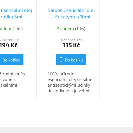
 Esenciální olej
Saloos Esenciální olej
Erotika 5ml
- Eukalyptus 10ml
SA74050)
(SA71140)
ladem
(
1 ks
)
Skladem
(
1 ks
)
60 Kč bez DPH
112 Kč bez DPH
194 Kč
135 Kč
Do košíku
Do košíku
řírodní směs
100% přírodní
é vůně s
esenciální olej se silně
iakálními
antiseptickými účinky
dezinfikuje a je velmi
účinný při dýchacích
potížích. Vhodný do
aromadifuzérů.