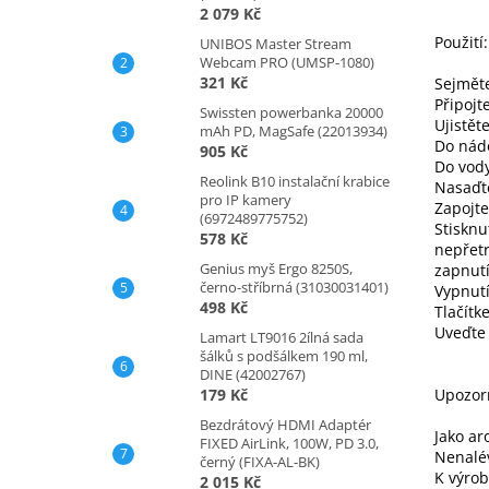
2 079 Kč
Použití:
UNIBOS Master Stream
Webcam PRO (UMSP-1080)
321 Kč
Sejměte
Připojt
Swissten powerbanka 20000
Ujistět
mAh PD, MagSafe (22013934)
Do nádo
905 Kč
Do vody
Reolink B10 instalační krabice
Nasaďte
pro IP kamery
Zapojte
(6972489775752)
Stisknu
578 Kč
nepřetr
Genius myš Ergo 8250S,
zapnutí
černo-stříbrná (31030031401)
Vypnutí
498 Kč
Tlačítk
Uveďte 
Lamart LT9016 2ílná sada
šálků s podšálkem 190 ml,
DINE (42002767)
179 Kč
Upozor
Bezdrátový HDMI Adaptér
Jako ar
FIXED AirLink, 100W, PD 3.0,
Nenalév
černý (FIXA-AL-BK)
K výrob
2 015 Kč