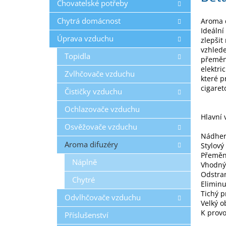
Chovatelské potřeby
Chytrá domácnost
Aroma 
Ideální
Úprava vzduchu
zlepšit
vzhlede
Topidla
přemění
elektri
Zvlhčovače vzduchu
které p
cigaret
Čističky vzduchu
Ochlazovače vzduchu
Hlavní 
Osvěžovače vzduchu
Nádhern
Aroma difuzéry
Stylový
Přemění
Náplně
Vhodný
Odstran
Chytré
Elimin
Tichý p
Odvlhčovače vzduchu
Velký 
K provo
Příslušenství