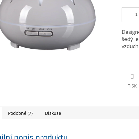
Designo
šedý l
vzduch
TISK
Podobné (7)
Diskuze
ilní popis produktu