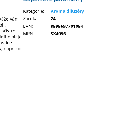
Kategorie
:
Aroma difuzéry
Záruka
:
24
okáže Vám
ii,
EAN
:
8595697701054
přístroj
MPN
:
SX4056
ního oleje,
ástice,
y, např. od