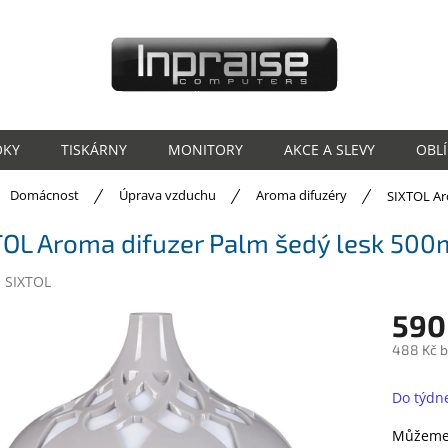
OKY
TISKÁRNY
MONITORY
AKCE A SLEVY
OBL
ů
Domácnost
Úprava vzduchu
Aroma difuzéry
SIXTOL Ar
TOL Aroma difuzer Palm šedý lesk 500
:
SIXTOL
590
488 Kč 
Měrná
cena:
Do týdn
Můžeme 