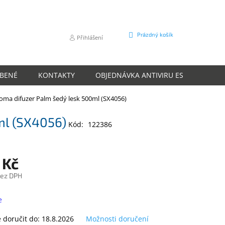
NÁKUPNÍ
Prázdný košík
Přihlášení
KOŠÍK
ÍBENÉ
KONTAKTY
OBJEDNÁVKA ANTIVIRU ESET
O N
oma difuzer Palm šedý lesk 500ml (SX4056)
ml (SX4056)
Kód:
122386
 Kč
bez DPH
e
doručit do:
18.8.2026
Možnosti doručení