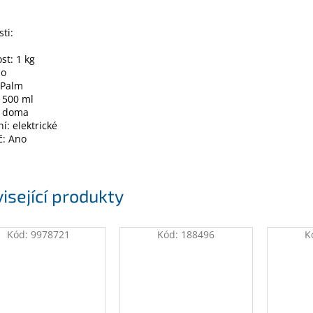
sti:
t: 1 kg
no
 Palm
 500 ml
: doma
ní: elektrické
č: Ano
isející produkty
Kód:
9978721
Kód:
188496
K