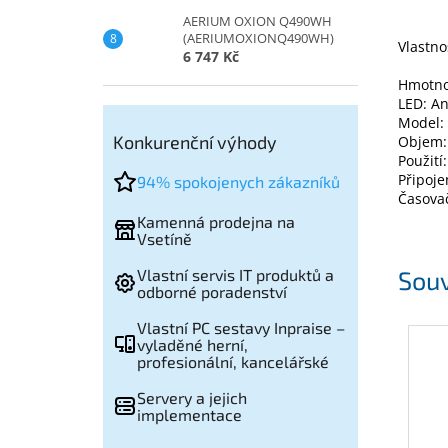
AERIUM OXION Q490WH
(AERIUMOXIONQ490WH)
Vlastno
6 747 Kč
Hmotnos
LED: A
Model:
Konkurenční výhody
Objem:
Použití
Připoje
94% spokojenych zákazníků
Časova
Kamenná prodejna na
Vsetíně
Vlastní servis IT produktů a
Souv
odborné poradenství
Vlastní PC sestavy Inpraise –
vyladěné herní,
profesionální, kancelářské
Servery a jejich
implementace