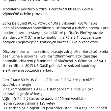
Modulární počítačový zdroj s certifikací 80 PLUS Gold a
Elektronika
výjimečně tichým provozem.
Zdroj be quiet! PURE POWER 13M s výkonem 750 W nabízí
Domácnost
ideální kombinaci spolehlivosti, účinnosti a tichého provozu pro
moderní herní sestavy a kancelářské počítače. Plně vyhovuje
standardu ATX 3.1 a je kompatibilní s PCIe 5.1, což zajišťuje
%
podporu nejnovějších grafických karet s 6+2pin konektory.
Black
Friday
Díky semi-pasivnímu režimu pracuje zdroj při nízké zátěži zcela
bezhlučně a úsporně. Kvalitní 120mm ventilátor zajišťuje
VÝPRODEJ
optimální chlazení při minimální hlučnosti. S účinností až 94,3
% (certifikace 80 PLUS Gold) přispívá ke snížení spotřeby
elektřiny a provozních nákladů.
Akční
zboží
Certifikace 80 PLUS Gold s účinností až 94,3 % pro nižší
spotřebu energie
TONERY
Plná kompatibilita s ATX 3.1 standardem a PCIe 5.1 pro
A
CARTRIDGE
nejnovější grafické karty
OEM
Výjimečně tichý částečně pasivní 120mm ventilátor
Jedna vysoce výkonná 12V větev
Sestavy
LLC technologie zajišťující pokročilou stabilitu a regulaci napětí
počítačů