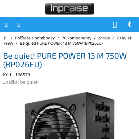
Přejít
na
obsah
NÁKUP
KOŠÍK
Domů
/
Počítače a notebooky
/
PC komponenty
/
Zdroje
/
700W až
Počítače
799W
/
Be quiet! PURE POWER 13 M 750W (BP026EU)
Počítače
Be quiet! PURE POWER 13 M 750W
Inpraise
(BP026EU)
Notebooky
Kód:
166579
Tiskárny
Značka:
be quiet!
Monitory
Akce
a
slevy
Oblíbené
Kontakty