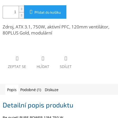
www.inpraise.cz
Přidat do košíku
Gaming
Zdroj, ATX 3.1, 750W, aktivní PFC, 120mm ventilátor,
Telefony
a
80PLUS Gold, modulární
tablety
Cyklo
a
sport
ZEPTAT SE
HLÍDAT
SDÍLET
Dílna
a
zahrada
Popis
Podobné (1)
Diskuze
Velké
spotřebiče
Detailní popis produktu
Počítače
a
notebooky
Be quiet! PURE POWER 13M 750 W