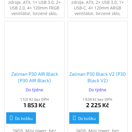
zdroje, ATX, 1× USB 3.0, 2×
zdroje, ATX, 2× USB 3.0, 1×
USB 2.0, 4× 120mm FRGB
USB-C, 4× 120mm ARGB
ventilátor, tvrzené sklo,
ventilátor, tvrzené sklo,
černá
černá
Zalman P30 AIR Black
Zalman P30 Black V2 (P30
(P30 AIR Black)
Black V2)
Do týdne
Do týdne
1 531 Kč bez DPH
1 839 Kč bez DPH
1 853 Kč
2 225 Kč
Do košíku
Do košíku
Skříň, Mini tower, bez
Skříň, Mini tower, bez