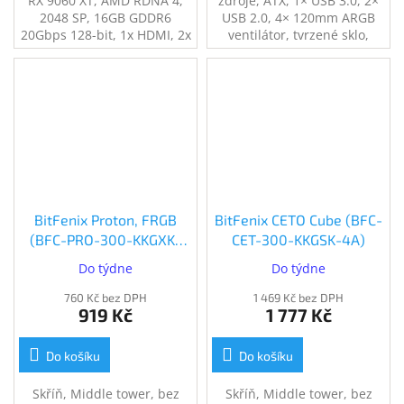
RX 9060 XT, AMD RDNA 4,
zdroje, ATX, 1× USB 3.0, 2×
2048 SP, 16GB GDDR6
USB 2.0, 4× 120mm ARGB
20Gbps 128-bit, 1x HDMI, 2x
ventilátor, tvrzené sklo,
DisplayPort
černá
BitFenix Proton, FRGB
BitFenix CETO Cube (BFC-
(BFC-PRO-300-KKGXK-
CET-300-KKGSK-4A)
4F)
Do týdne
Do týdne
760 Kč bez DPH
1 469 Kč bez DPH
919 Kč
1 777 Kč
Do košíku
Do košíku
Skříň, Middle tower, bez
Skříň, Middle tower, bez