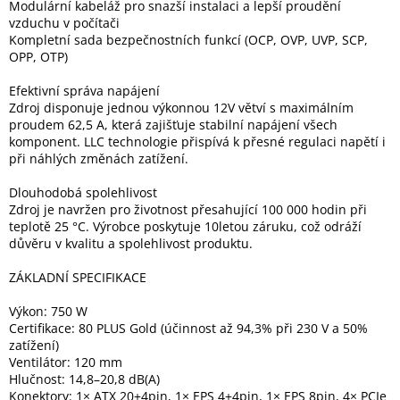
Modulární kabeláž pro snazší instalaci a lepší proudění
Inpraise
vzduchu v počítači
Kompletní sada bezpečnostních funkcí (OCP, OVP, UVP, SCP,
Kamerové
OPP, OTP)
systémy
MILESIGHT
Efektivní správa napájení
Zdroj disponuje jednou výkonnou 12V větví s maximálním
Doprodej
proudem 62,5 A, která zajišťuje stabilní napájení všech
komponent. LLC technologie přispívá k přesné regulaci napětí i
Přihlášení
při náhlých změnách zatížení.
Dlouhodobá spolehlivost
Zdroj je navržen pro životnost přesahující 100 000 hodin při
teplotě 25 °C. Výrobce poskytuje 10letou záruku, což odráží
důvěru v kvalitu a spolehlivost produktu.
ZÁKLADNÍ SPECIFIKACE
Výkon: 750 W
Certifikace: 80 PLUS Gold (účinnost až 94,3% při 230 V a 50%
zatížení)
Ventilátor: 120 mm
Hlučnost: 14,8–20,8 dB(A)
Konektory: 1× ATX 20+4pin, 1× EPS 4+4pin, 1× EPS 8pin, 4× PCIe