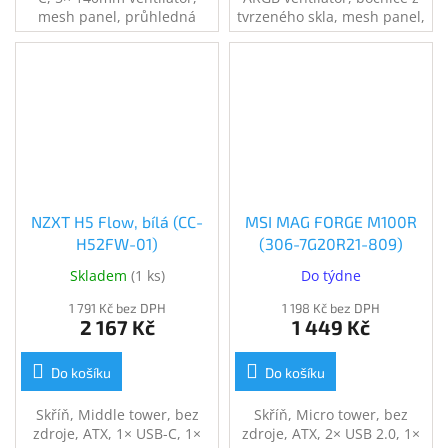
mesh panel, průhledná
tvrzeného skla, mesh panel,
bočnice, černá
2× USB 3.0, černá
NZXT H5 Flow, bílá (CC-
MSI MAG FORGE M100R
H52FW-01)
(306-7G20R21-809)
Skladem
(
1 ks
)
Do týdne
1 791 Kč bez DPH
1 198 Kč bez DPH
2 167 Kč
1 449 Kč
Do košíku
Do košíku
Skříň, Middle tower, bez
Skříň, Micro tower, bez
zdroje, ATX, 1× USB-C, 1×
zdroje, ATX, 2× USB 2.0, 1×