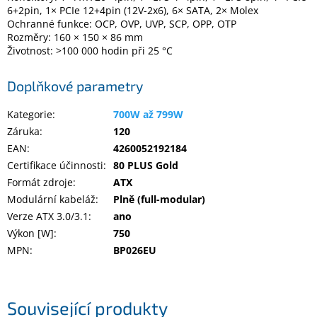
6+2pin, 1× PCIe 12+4pin (12V-2x6), 6× SATA, 2× Molex
Ochranné funkce: OCP, OVP, UVP, SCP, OPP, OTP
Rozměry: 160 × 150 × 86 mm
Životnost: >100 000 hodin při 25 °C
Doplňkové parametry
Kategorie
:
700W až 799W
Záruka
:
120
EAN
:
4260052192184
Certifikace účinnosti
:
80 PLUS Gold
Formát zdroje
:
ATX
Modulární kabeláž
:
Plně (full-modular)
Verze ATX 3.0/3.1
:
ano
Výkon [W]
:
750
MPN
:
BP026EU
Související produkty