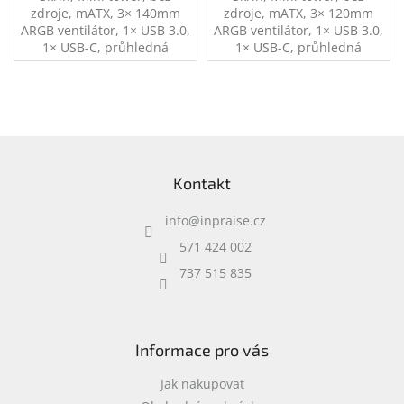
zdroje, mATX, 3× 140mm
zdroje, mATX, 3× 120mm
ARGB ventilátor, 1× USB 3.0,
ARGB ventilátor, 1× USB 3.0,
1× USB-C, průhledná
1× USB-C, průhledná
bočnice, černá
bočnice a přední panel,
černá
Z
á
Kontakt
p
a
info
@
inpraise.cz
t
í
571 424 002
737 515 835
Informace pro vás
Jak nakupovat