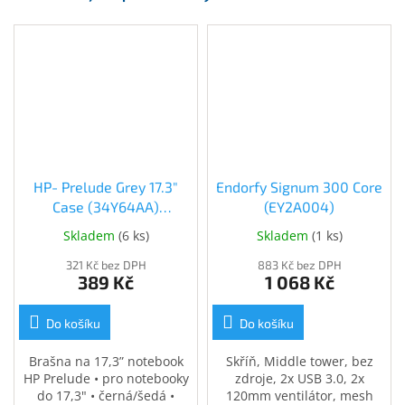
HP- Prelude Grey 17.3"
Endorfy Signum 300 Core
Case (34Y64AA)
(EY2A004)
(34Y64AA)
Skladem
(
6 ks
)
Skladem
(
1 ks
)
321 Kč bez DPH
883 Kč bez DPH
389 Kč
1 068 Kč
Do košíku
Do košíku
Brašna na 17,3” notebook
Skříň, Middle tower, bez
HP Prelude • pro notebooky
zdroje, 2x USB 3.0, 2x
do 17,3" • černá/šedá •
120mm ventilátor, mesh