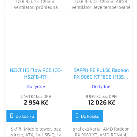
USB 3.0, 2× 120mm
USB 3.0, 4× 120mm ARGB
ventilátor, průhledná
ventilátor, levé temperované
bočnice, perforovaný panel,
sklo, mesh panel, černá
bílá
NZXT H5 Flow RGB (CC-
SAPPHIRE PULSE Radeon
H52FB-R1)
RX 9060 XT 16GB (11350-
03-20G)
Do týdne
Do týdne
2 441 Kč bez DPH
9 939 Kč bez DPH
2 954 Kč
12 026 Kč
Do košíku
Do košíku
Skříň, Middle tower, bez
grafická karta, AMD Radeon
zdroje, ATX, 1× USB-C, 1×
RX 9060 XT, AMD RDNA 4,