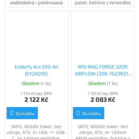
voděodolná • polstrovaná
panel, bočnice z tvrzeného
přihrádka na notebook •
skla, černá
speciální kapsy na
příslušenství • 0,37 kg
Endorfy Arx 500 Air
MSI MAG FORGE 320R
(EY2A010)
AIRFLOW (306-7G23R21-
809)
Skladem
(
1 ks
)
Skladem
(
1 ks
)
1 754 Kč bez DPH
1 721 Kč bez DPH
2 122 Kč
2 083 Kč
Do košíku
Do košíku
Skříň, Middle tower, bez
Skříň, Middle tower, bez
zdroje, ATX, 2× USB, 1× USB-
zdroje, ATX, 4× 120mm
C, 5× 140mm ventilátor,
ARGB ventilátor, bočnice z