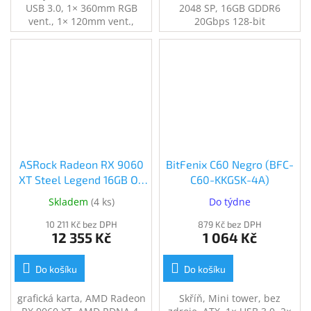
USB 3.0, 1× 360mm RGB
2048 SP, 16GB GDDR6
vent., 1× 120mm vent.,
20Gbps 128-bit
průhledná bočnice,
perforovaný panel, černá
ASRock Radeon RX 9060
BitFenix C60 Negro (BFC-
XT Steel Legend 16GB OC
C60-KKGSK-4A)
(RX9060XT SL 16GO)
Skladem
(
4 ks
)
Do týdne
10 211 Kč bez DPH
879 Kč bez DPH
12 355 Kč
1 064 Kč
Do košíku
Do košíku
grafická karta, AMD Radeon
Skříň, Mini tower, bez