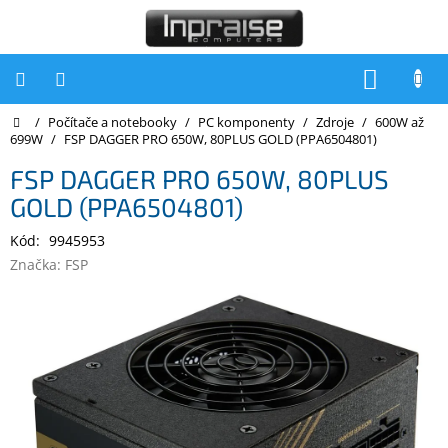
Přejít
na
obsah
NÁKUP
KOŠÍK
Domů
/
Počítače a notebooky
/
PC komponenty
/
Zdroje
/
600W až
Počítače
699W
/
FSP DAGGER PRO 650W, 80PLUS GOLD (PPA6504801)
Počítače
FSP DAGGER PRO 650W, 80PLUS
Inpraise
GOLD (PPA6504801)
Notebooky
Kód:
9945953
Tiskárny
Značka:
FSP
Monitory
Akce
a
slevy
Oblíbené
Kontakty