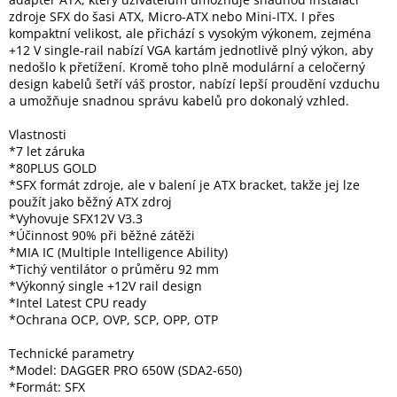
zdroje SFX do šasi ATX, Micro-ATX nebo Mini-ITX. I přes
kompaktní velikost, ale přichází s vysokým výkonem, zejména
Elektronika
+12 V single-rail nabízí VGA kartám jednotlivě plný výkon, aby
nedošlo k přetížení. Kromě toho plně modulární a celočerný
design kabelů šetří váš prostor, nabízí lepší proudění vzduchu
Domácnost
a umožňuje snadnou správu kabelů pro dokonalý vzhled.
Vlastnosti
%
*7 let záruka
Black
Friday
*80PLUS GOLD
*SFX formát zdroje, ale v balení je ATX bracket, takže jej lze
použít jako běžný ATX zdroj
VÝPRODEJ
*Vyhovuje SFX12V V3.3
*Účinnost 90% při běžné zátěži
*MIA IC (Multiple Intelligence Ability)
Akční
*Tichý ventilátor o průměru 92 mm
zboží
*Výkonný single +12V rail design
*Intel Latest CPU ready
TONERY
*Ochrana OCP, OVP, SCP, OPP, OTP
A
CARTRIDGE
OEM
Technické parametry
*Model: DAGGER PRO 650W (SDA2-650)
Sestavy
*Formát: SFX
počítačů