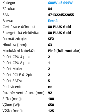
Kategorie
:
600W až 699W
Záruka
:
84
EAN
:
4713224522055
Barva
:
černá
Certifikace účinnosti
:
80 PLUS Gold
Energetická efektivita
:
80 PLUS Gold
Formát zdroje
:
SFX
Hloubka [mm]
:
63
Modulární kabeláž
:
Plně (full-modular)
Počet CPU 4 pin
:
2
Počet CPU 8 pin
:
1
Počet Molex
:
2
Počet PCI-E 6+2pin
:
2
Počet SATA
:
5
Podsvícení
:
ne
Rozměr ventilátoru [mm]
:
92
Šířka [mm]
:
100
Výkon [W]
:
650
Výška [mm]
:
125