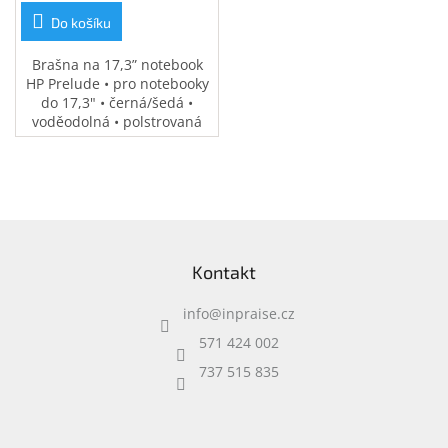
Do košíku
Brašna na 17,3” notebook
HP Prelude • pro notebooky
do 17,3" • černá/šedá •
voděodolná • polstrovaná
přihrádka na notebook •
speciální kapsy na
příslušenství • 0,37 kg
Z
á
Kontakt
p
a
info
@
inpraise.cz
t
í
571 424 002
737 515 835