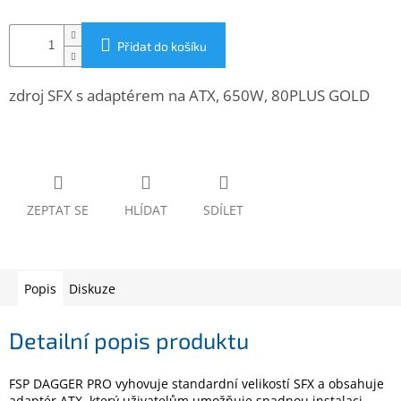
www.inpraise.cz
Gaming
Přidat do košíku
Telefony
zdroj SFX s adaptérem na ATX, 650W, 80PLUS GOLD
a
tablety
Cyklo
a
sport
ZEPTAT SE
HLÍDAT
SDÍLET
Dílna
a
zahrada
Popis
Diskuze
Velké
spotřebiče
Detailní popis produktu
Počítače
FSP DAGGER PRO vyhovuje standardní velikostí SFX a obsahuje
a
notebooky
adaptér ATX, který uživatelům umožňuje snadnou instalaci