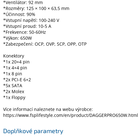
*Ventilátor: 92 mm
Inpraise
*Rozměry: 125 × 100 × 63,5 mm
*Účinnost: 90%
Kamerové
*Vstupní napětí: 100-240 V
systémy
MILESIGHT
*Vstupní proud: 10-5 A
*Frekvence: 50-60Hz
*Výkon: 650W
Doprodej
*Zabezpečení: OCP, OVP, SCP, OPP, OTP
Přihlášení
Konektory
*1x 20+4 pin
*1x 4+4 pin
*1x 8 pin
*2x PCI-E 6+2
*5x SATA
*2x Molex
*1x Floppy
Více informací naleznete na webu výrobce:
https://www.fsplifestyle.com/en/product/DAGGERPRO650W.html
Doplňkové parametry