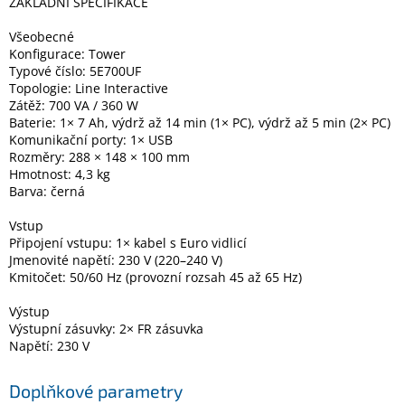
ZÁKLADNÍ SPECIFIKACE
Všeobecné
Konfigurace: Tower
Typové číslo: 5E700UF
Topologie: Line Interactive
Zátěž: 700 VA / 360 W
Baterie: 1× 7 Ah, výdrž až 14 min (1× PC), výdrž až 5 min (2× PC)
Komunikační porty: 1× USB
Rozměry: 288 × 148 × 100 mm
Hmotnost: 4,3 kg
Barva: černá
Vstup
Připojení vstupu: 1× kabel s Euro vidlicí
Jmenovité napětí: 230 V (220–240 V)
Kmitočet: 50/60 Hz (provozní rozsah 45 až 65 Hz)
Výstup
Výstupní zásuvky: 2× FR zásuvka
Napětí: 230 V
Doplňkové parametry