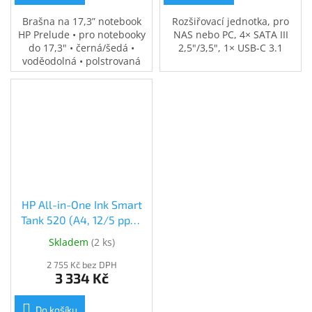
Brašna na 17,3” notebook
Rozšiřovací jednotka, pro
HP Prelude • pro notebooky
NAS nebo PC, 4× SATA III
do 17,3" • černá/šedá •
2,5"/3,5", 1× USB-C 3.1
voděodolná • polstrovaná
přihrádka na notebook •
speciální kapsy na
příslušenství • 0,37 kg
HP All-in-One Ink Smart
Tank 520 (A4, 12/5 ppm,
USB, Print, Scan, Copy)
Skladem
(
2 ks
)
(1F3W2A)
2 755 Kč bez DPH
3 334 Kč
Do košíku