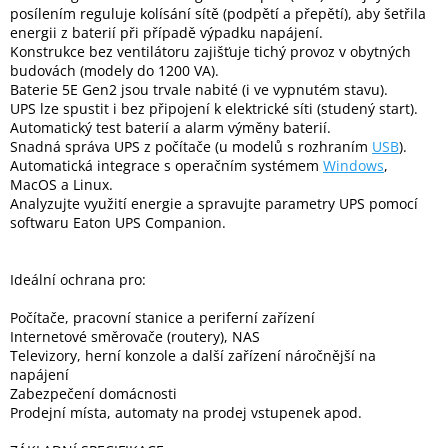
Inpraise
posílením reguluje kolísání sítě (podpětí a přepětí), aby šetřila
energii z baterií při případě výpadku napájení.
Konstrukce bez ventilátoru zajišťuje tichý provoz v obytných
Kamerové
systémy
budovách (modely do 1200 VA).
MILESIGHT
Baterie 5E Gen2 jsou trvale nabité (i ve vypnutém stavu).
UPS lze spustit i bez připojení k elektrické síti (studený start).
Automatický test baterií a alarm výměny baterií.
Doprodej
Snadná správa UPS z počítače (u modelů s rozhraním
USB
).
Automatická integrace s operačním systémem
Windows
,
Přihlášení
MacOS a Linux.
Analyzujte využití energie a spravujte parametry UPS pomocí
softwaru Eaton UPS Companion.
Ideální ochrana pro:
Počítače, pracovní stanice a periferní zařízení
Internetové směrovače (routery), NAS
Televizory, herní konzole a další zařízení náročnější na
napájení
Zabezpečení domácnosti
Prodejní místa, automaty na prodej vstupenek apod.