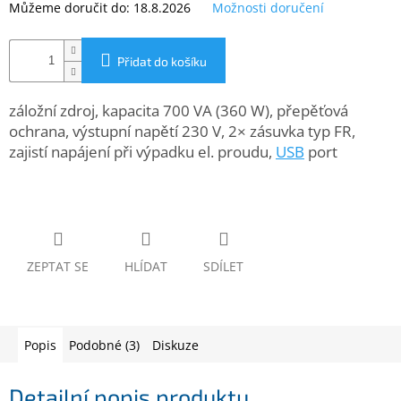
Můžeme doručit do:
18.8.2026
Možnosti doručení
www.inpraise.cz
Gaming
Přidat do košíku
Telefony
a
záložní zdroj, kapacita 700 VA (360 W), přepěťová
tablety
ochrana, výstupní napětí 230 V, 2× zásuvka typ FR,
zajistí napájení při výpadku el. proudu,
USB
port
Cyklo
a
sport
Dílna
a
zahrada
ZEPTAT SE
HLÍDAT
SDÍLET
Velké
spotřebiče
Popis
Podobné (3)
Diskuze
Počítače
a
Detailní popis produktu
notebooky