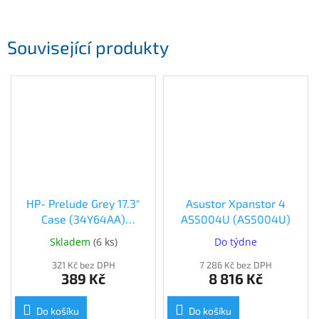
Související produkty
HP- Prelude Grey 17.3"
Asustor Xpanstor 4
Case (34Y64AA)
AS5004U (AS5004U)
(34Y64AA)
Skladem
(
6 ks
)
Do týdne
321 Kč bez DPH
7 286 Kč bez DPH
389 Kč
8 816 Kč
Do košíku
Do košíku