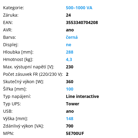
Kategorie
:
500–1000 VA
Záruka
:
24
EAN
:
3553340704208
AVR
:
ano
Barva
:
černá
Displej
:
ne
Hloubka [mm]
:
288
Hmotnost [kg]
:
4,3
Max. výstupní napětí [V]
:
230
Počet zásuvek FR (220/230 V)
:
2
Skutečný výkon [W]
:
360
Šířka [mm]
:
100
Typ napájení
:
Line interactive
Typ UPS
:
Tower
USB
:
ano
Výška [mm]
:
148
Zdánlivý výkon [VA]
:
700
MPN
:
5E700UF