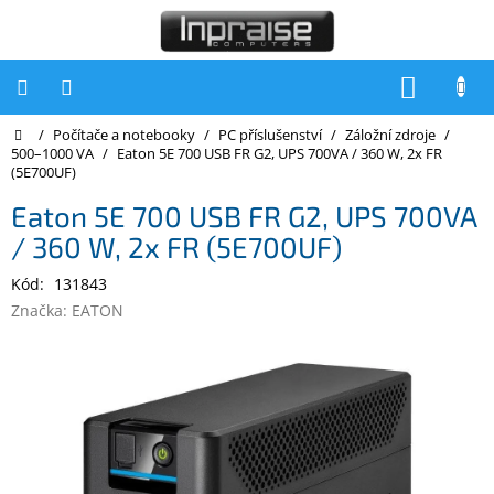
Přejít
na
obsah
NÁKUP
KOŠÍK
Domů
/
Počítače a notebooky
/
PC příslušenství
/
Záložní zdroje
/
Počítače
500–1000 VA
/
Eaton 5E 700 USB FR G2, UPS 700VA / 360 W, 2x FR
(5E700UF)
Počítače
Inpraise
Eaton 5E 700 USB FR G2, UPS 700VA
/ 360 W, 2x FR (5E700UF)
Notebooky
Kód:
131843
Tiskárny
Značka:
EATON
Monitory
Akce
a
slevy
Oblíbené
Kontakty