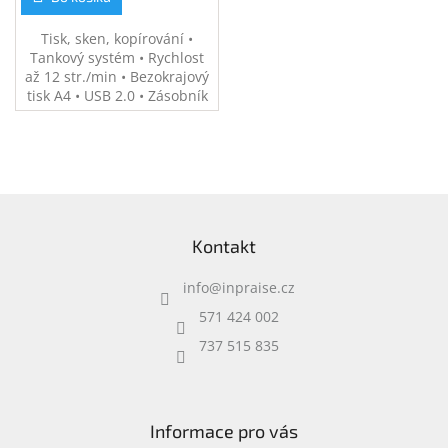
Tisk, sken, kopírování •
Tankový systém • Rychlost
až 12 str./min • Bezokrajový
tisk A4 • USB 2.0 • Zásobník
na 100 listů • Hmotnost 5,03
kg • Balení: sada 4 lahviček s
inkoustem, napájecí kabel,
návod (bez USB kabelu)
Z
á
Kontakt
p
a
info
@
inpraise.cz
t
í
571 424 002
737 515 835
Informace pro vás