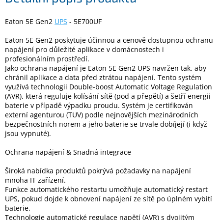
Eaton 5E Gen2
UPS
- 5E700UF
Elektronika
Eaton 5E Gen2 poskytuje účinnou a cenově dostupnou ochranu
napájení pro důležité aplikace v domácnostech i
Domácnost
profesionálním prostředí.
Jako ochrana napájení je Eaton 5E Gen2 UPS navržen tak, aby
chránil aplikace a data před ztrátou napájení. Tento systém
%
Black
využívá technologii Double-boost Automatic Voltage Regulation
Friday
(AVR), která reguluje kolísání sítě (pod a přepětí) a šetří energii
baterie v případě výpadku proudu. Systém je certifikován
externí agenturou (TUV) podle nejnovějších mezinárodních
VÝPRODEJ
bezpečnostních norem a jeho baterie se trvale dobíjejí (i když
jsou vypnuté).
Akční
Ochrana napájení & Snadná integrace
zboží
Široká nabídka produktů pokrývá požadavky na napájení
TONERY
A
mnoha IT zařízení.
CARTRIDGE
Funkce automatického restartu umožňuje automatický restart
OEM
UPS, pokud dojde k obnovení napájení ze sítě po úplném vybití
baterie.
Sestavy
Technologie automatické regulace napětí (AVR) s dvojitým
počítačů