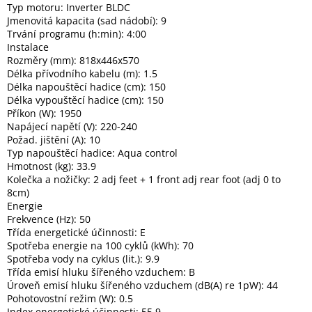
Typ motoru: Inverter BLDC
Inpraise
Jmenovitá kapacita (sad nádobí): 9
Trvání programu (h:min): 4:00
Kamerové
systémy
Instalace
MILESIGHT
Rozměry (mm): 818x446x570
Délka přívodního kabelu (m): 1.5
Délka napouštěcí hadice (cm): 150
Doprodej
Délka vypouštěcí hadice (cm): 150
Příkon (W): 1950
Přihlášení
Napájecí napětí (V): 220-240
Požad. jištění (A): 10
Typ napouštěcí hadice: Aqua control
Hmotnost (kg): 33.9
Kolečka a nožičky: 2 adj feet + 1 front adj rear foot (adj 0 to
8cm)
Energie
Frekvence (Hz): 50
Třída energetické účinnosti: E
Spotřeba energie na 100 cyklů (kWh): 70
Spotřeba vody na cyklus (lit.): 9.9
Třída emisí hluku šířeného vzduchem: B
Úroveň emisí hluku šířeného vzduchem (dB(A) re 1pW): 44
Pohotovostní režim (W): 0.5
Index energetické účinnosti: 55.9