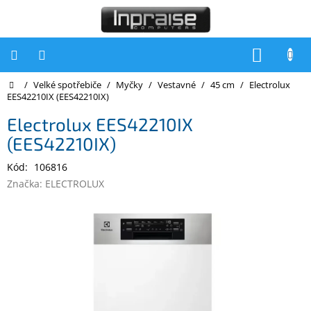
Přejít
na
obsah
NÁKUP
KOŠÍK
Domů
/
Velké spotřebiče
/
Myčky
/
Vestavné
/
45 cm
/
Electrolux
Počítače
EES42210IX (EES42210IX)
Počítače
Electrolux EES42210IX
Inpraise
(EES42210IX)
Notebooky
Kód:
106816
Tiskárny
Značka:
ELECTROLUX
Monitory
Akce
a
slevy
Oblíbené
Kontakty