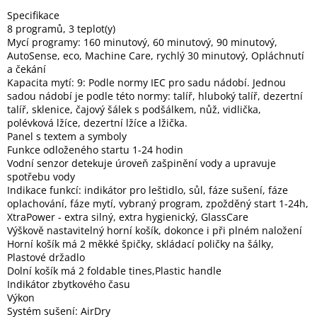
Specifikace
8 programů, 3 teplot(y)
Elektronika
Mycí programy: 160 minutový, 60 minutový, 90 minutový,
AutoSense, eco, Machine Care, rychlý 30 minutový, Opláchnutí
a čekání
Domácnost
Kapacita mytí: 9: Podle normy IEC pro sadu nádobí. Jednou
sadou nádobí je podle této normy: talíř, hluboký talíř, dezertní
talíř, sklenice, čajový šálek s podšálkem, nůž, vidlička,
%
polévková lžíce, dezertní lžíce a lžička.
Black
Friday
Panel s textem a symboly
Funkce odloženého startu 1-24 hodin
Vodní senzor detekuje úroveň zašpinění vody a upravuje
VÝPRODEJ
spotřebu vody
Indikace funkcí: indikátor pro leštidlo, sůl, fáze sušení, fáze
oplachování, fáze mytí, vybraný program, zpožděný start 1-24h,
Akční
XtraPower - extra silný, extra hygienický, GlassCare
zboží
Výškově nastavitelný horní košík, dokonce i při plném naložení
Horní košík má 2 měkké špičky, skládací poličky na šálky,
TONERY
Plastové držadlo
A
CARTRIDGE
Dolní košík má 2 foldable tines,Plastic handle
OEM
Indikátor zbytkového času
Výkon
Sestavy
Systém sušení: AirDry
počítačů