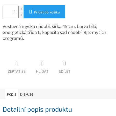
www.inpraise.cz
Přidat do košíku
Gaming
Vestavná myčka nádobí, šířka 45 cm, barva bílá,
Telefony
a
energetická třída E, kapacita sad nádobí: 9, 8 mycích
tablety
programů.
Cyklo
a
sport
Dílna
ZEPTAT SE
HLÍDAT
SDÍLET
a
zahrada
Velké
Popis
Diskuze
spotřebiče
Detailní popis produktu
Počítače
a
notebooky