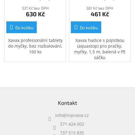
(111735)
sáčku (111447)
521 Kč bez DPH
381 Kč bez DPH
630 Kč
461 Kč
Do košíku
Do košíku
Xavax profesionální tablety
Xavax hadice s pojistkou
do myčky, bez rozbalování,
(aquastop) pro pračky,
160 ks
myčky, 1,5 m, balená v PE
sáčku
Z
á
Kontakt
p
a
info
@
inpraise.cz
t
í
571 424 002
737 515 835