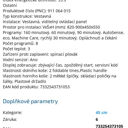
Ostatní
Produktové číslo (PNC): 911 064 015
Typ konstrukce: Vestavná
Instalace: Vestavná, viditelný ovládací panel
Prostor pro instalaci VxŠxH (mm): 820-900x450x550
Programy: 160 minutový, 60 minutový, 90 minutový, AutoSense,
eco, Machine Care, rychlý 30 minutový, Opláchnutí a čekání
Počet programů: 8
Počet teplot: 3
Zařízení proti zaplavení: spínací plovák
Vodní senzor: Ano
Displej zobrazuje: zbývající čas, zpožděný start, servisní kód
Vlastnosti dolního koše: 2 foldable tines,Plastic handle
Vlastnosti horního koše: 2 měkké špičky, skládací poličky na
šálky, Plastové držadlo
EAN kód produktu: 7332543731053
Doplňkové parametry
Kategorie
:
45 cm
Záruka
:
6
733254373105