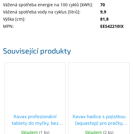
Vážená spotřeba energie na 100 cyklů [kWh]
:
70
Vážená spotřeba vody na cyklus [litrů]
:
9,9
Výška [cm]
:
81,8
MPN
:
EES42210IX
Související produkty
Xavax profesionální
Xavax hadice s pojistkou
tablety do myčky, bez
(aquastop) pro pračky,
rozbalování, 160 ks
myčky, 1,5 m, balená v PE
Skladem
(
1 ks
)
Skladem
(
2 ks
)