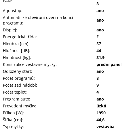
EAN
:
3
Aquastop
:
ano
Automatické otevírání dveří na konci
ano
programu
:
Displej
:
ano
Energetická třída
:
E
Hloubka [cm]
:
57
Hlučnost [dB]
:
44
Hmotnost [kg]
:
31,9
Konstrukce vestavné myčky
:
přední panel
Odložený start
:
ano
Počet programů
:
8
Počet sad nádobí
:
9
Počet teplot
:
4
Program auto
:
ano
Provedení myčky
:
úzká
Příkon [W]
:
1950
Šířka [cm]
:
44,6
Typ myčky
:
vestavba