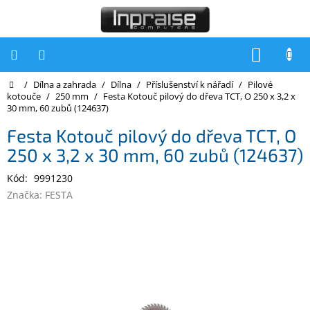
Přejít
na
obsah
NÁKUP
KOŠÍK
Domů
/
Dílna a zahrada
/
Dílna
/
Příslušenství k nářadí
/
Pilové
Počítače
kotouče
/
250 mm
/
Festa Kotouč pilový do dřeva TCT, O 250 x 3,2 x
30 mm, 60 zubů (124637)
Počítače
Inpraise
Festa Kotouč pilový do dřeva TCT, O
250 x 3,2 x 30 mm, 60 zubů (124637)
Notebooky
Kód:
9991230
Tiskárny
Značka:
FESTA
Monitory
Akce
a
slevy
Oblíbené
Kontakty