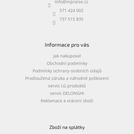
info
@
inpraise.cz
t
Inpraise
í
571 424 002
Kamerové
737 515 835
systémy
MILESIGHT
Doprodej
Informace pro vás
Přihlášení
Jak nakupovat
Obchodní podmínky
Podmínky ochrany osobních údajů
Prodloužená záruka a náhodné poškození
servis LG produktů
servis DELONGHI
Reklamace a vrácení zboží
Zboží na splátky