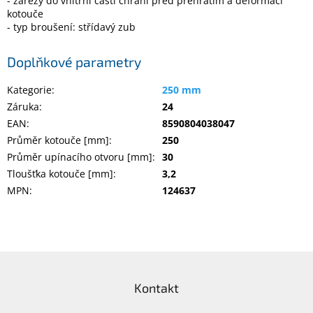
- zářezy do vnitřní části chrání před přehřátím a deformací
kotouče
- typ broušení: střídavý zub
Elektronika
Doplňkové parametry
Domácnost
Kategorie
:
250 mm
Záruka
:
24
%
Black
EAN
:
8590804038047
Friday
Průměr kotouče [mm]
:
250
Průměr upínacího otvoru [mm]
:
30
VÝPRODEJ
Tloušťka kotouče [mm]
:
3,2
MPN
:
124637
Akční
zboží
TONERY
A
Z
CARTRIDGE
á
OEM
Kontakt
p
Sestavy
a
počítačů