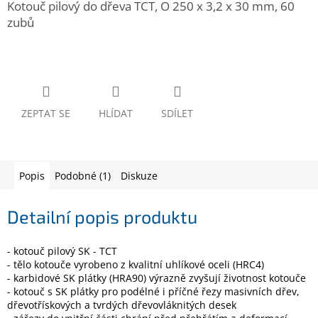
Kotouč pilový do dřeva TCT, O 250 x 3,2 x 30 mm, 60
www.inpraise.cz
zubů
Gaming
Telefony
a
tablety
ZEPTAT SE
HLÍDAT
SDÍLET
Cyklo
a
sport
Popis
Podobné (1)
Diskuze
Dílna
a
zahrada
Detailní popis produktu
Velké
- kotouč pilový SK - TCT
spotřebiče
- tělo kotouče vyrobeno z kvalitní uhlíkové oceli (HRC4)
- karbidové SK plátky (HRA90) výrazně zvyšují životnost kotouče
- kotouč s SK plátky pro podélné i příčné řezy masivních dřev,
Počítače
dřevotřískových a tvrdých dřevovláknitých desek
a
notebooky