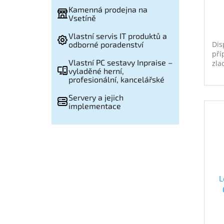
Kamenná prodejna na
Vsetíně
Vlastní servis IT produktů a
Dis
odborné poradenství
pří
Vlastní PC sestavy Inpraise –
zla
vyladěné herní,
profesionální, kancelářské
Servery a jejich
implementace
L
CZ