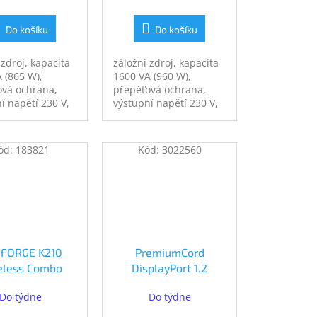
Do košíku
Do košíku
 zdroj, kapacita
záložní zdroj, kapacita
 (865 W),
1600 VA (960 W),
ová ochrana,
přepěťová ochrana,
í napětí 230 V,
výstupní napětí 230 V,
 zásuvka
AVR, 8× zásuvka C13,
 zajistí napájení
zajistí napájení při
adku el. proudu,
výpadku el. proudu,
ód:
183821
Kód:
3022560
t, ochrana
USB port, ochrana
ní a internetové
telefonní a internetové
sítě
 FORGE K210
PremiumCord
eless Combo
DisplayPort 1.2
 (S11-43CS208-
přípojný kabel M/M,
Do týdne
Do týdne
Y92)
zlacené konektory,
3m (kport4-03)