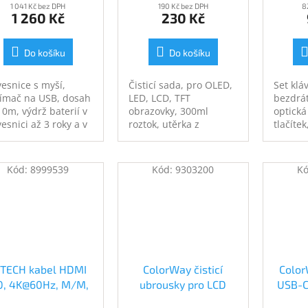
1 041 Kč bez DPH
190 Kč bez DPH
8
1 260 Kč
230 Kč
Do košíku
Do košíku
vesnice s myší,
Čisticí sada, pro OLED,
Set klá
jímač na USB, dosah
LED, LCD, TFT
bezdrát
10m, výdrž baterií v
obrazovky, 300ml
optická
vesnici až 3 roky a v
roztok, utěrka z
tlačítek
i až 1,5 roků,
mikrovlákna 30×30cm
2,4GHz,
rana proti polití
CZ+SK l
vesnice, klávesnice
Kód:
8999539
Kód:
9303200
K
ahuje české znaky
-TECH kabel HDMI
ColorWay čisticí
Color
0, 4K@60Hz, M/M,
ubrousky pro LCD
USB-C
m (CB-HDMI2-3)
monitory/ televize/
65W