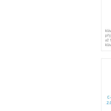
klá
při
až 
klá
myš
och
klá
obs
C
2.
3