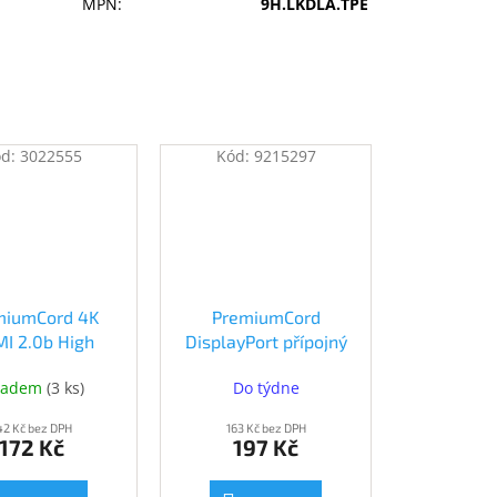
MPN
:
9H.LKDLA.TPE
ód:
3022555
Kód:
9215297
miumCord 4K
PremiumCord
I 2.0b High
DisplayPort přípojný
d + Ethernet
kabel M/M 3m
ladem
(
3 ks
)
Do týdne
el, zlacené
(kport1-03)
nektory, 3m
42 Kč bez DPH
163 Kč bez DPH
kphdm2-3)
172 Kč
197 Kč