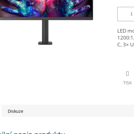
LED mo
1200:1
C, 3× 
TISK
Diskuze
ilní popis produktu