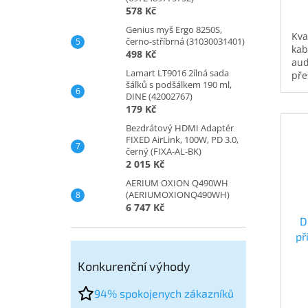
578 Kč
Genius myš Ergo 8250S,
Kva
černo-stříbrná (31030031401)
kab
498 Kč
aud
Lamart LT9016 2ílná sada
pře
šálků s podšálkem 190 ml,
Dis
DINE (42002767)
jak
179 Kč
DVD
a L
Bezdrátový HDMI Adaptér
FIXED AirLink, 100W, PD 3.0,
Kab
černý (FIXA-AL-BK)
dok
2 015 Kč
dig
pod
AERIUM OXION Q490WH
och
(AERIUMOXIONQ490WH)
6 747 Kč
D
př
z
Konkurenční výhody
94% spokojenych zákazníků