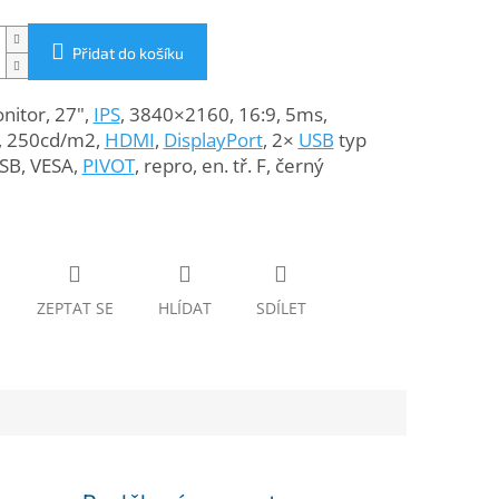
Přidat do košíku
nitor, 27",
IPS
, 3840×2160, 16:9, 5ms,
, 250cd/m2,
HDMI
,
DisplayPort
, 2×
USB
typ
USB, VESA,
PIVOT
, repro, en. tř. F, černý
ZEPTAT SE
HLÍDAT
SDÍLET