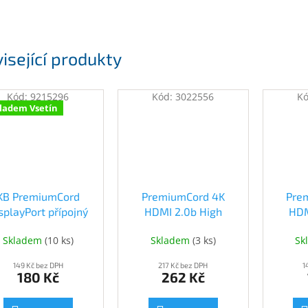
isející produkty
Kód:
9215296
Kód:
3022556
K
ladem Vsetín
KB PremiumCord
PremiumCord 4K
Pre
splayPort přípojný
HDMI 2.0b High
HDM
kabel M/M 2m
Speed + Ethernet
Spee
Skladem
(
10 ks
)
Skladem
(
3 ks
)
Sk
(kport1-02)
kabel, zlacené
kab
konektory, 5m
ko
149 Kč bez DPH
217 Kč bez DPH
1
(kphdm2-5)
(
180 Kč
262 Kč