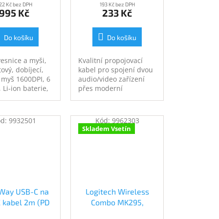
22 Kč bez DPH
193 Kč bez DPH
995 Kč
233 Kč
Do košíku
Do košíku
vesnice a myši,
Kvalitní propojovací
ový, dobíjecí,
kabel pro spojení dvou
 myš 1600DPI, 6
audio/video zařízení
, Li-ion baterie,
přes moderní
 USB dongle,
DisplayPort rozhraní,
ayout, černý
jako je např. HD-
DVD/BluRay přehrávač
ód:
9932501
Kód:
9962303
a LCD/Plazma televizor.
Skladem Vsetín
Kabel je stíněný,
dokáže přenášet
digitální zvuk i obraz
Way USB-C na
Logitech Wireless
 kabel 2m (PD
Combo MK295,
), šedý (CW-
graphite - CZ/SK