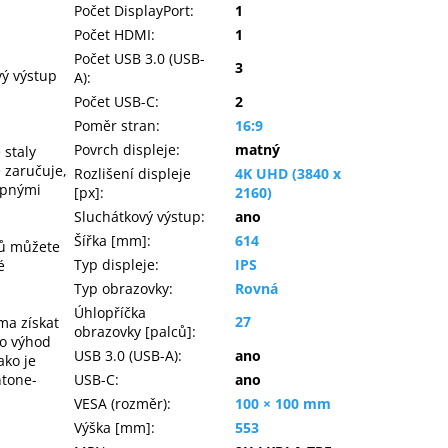
Počet DisplayPort
:
1
Počet HDMI
:
1
Počet USB 3.0 (USB-
3
vý výstup
A)
:
Počet USB-C
:
2
Poměr stran
:
16:9
Povrch displeje
:
matný
 staly
e zaručuje,
Rozlišení displeje
4K UHD (3840 x
upnými
[px]
:
2160)
Sluchátkový výstup
:
ano
Šířka [mm]
:
614
hů můžete
Typ displeje
:
IPS
é
Typ obrazovky
:
Rovná
Úhlopříčka
27
ma získat
obrazovky [palců]
:
ho výhod
USB 3.0 (USB-A)
:
ano
ako je
ntone-
USB-C
:
ano
VESA (rozměr)
:
100 × 100 mm
Výška [mm]
:
553