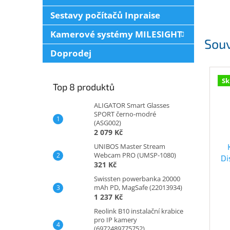
Sestavy počítačů Inpraise
Kamerové systémy MILESIGHT
Souv
Doprodej
Sk
Top 8 produktů
ALIGATOR Smart Glasses
SPORT černo-modré
(ASG002)
2 079 Kč
UNIBOS Master Stream
Webcam PRO (UMSP-1080)
Di
321 Kč
Swissten powerbanka 20000
mAh PD, MagSafe (22013934)
1 237 Kč
Reolink B10 instalační krabice
pro IP kamery
(6972489775752)