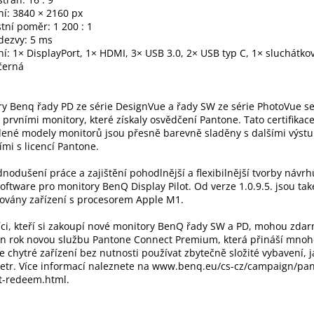
ní: 3840 × 2160 px
tní poměr: 1 200 : 1
dezvy: 5 ms
í: 1× DisplayPort, 1× HDMI, 3× USB 3.0, 2× USB typ C, 1× sluchátko
černá
y Benq řady PD ze série DesignVue a řady SW ze série PhotoVue se
 prvními monitory, které získaly osvědčení Pantone. Tato certifikac
dené modely monitorů jsou přesně barevně sladěny s dalšími výst
ími s licencí Pantone.
dnodušení práce a zajištění pohodlnější a flexibilnější tvorby návr
software pro monitory BenQ Display Pilot. Od verze 1.0.9.5. jsou tak
ovány zařízení s procesorem Apple M1.
ci, kteří si zakoupí nové monitory BenQ řady SW a PD, mohou zdar
en rok novou službu Pantone Connect Premium, která přináší mno
e chytré zařízení bez nutnosti používat zbytečně složité vybavení, j
etr. Více informací naleznete na www.benq.eu/cs-cz/campaign/pa
t-redeem.html.