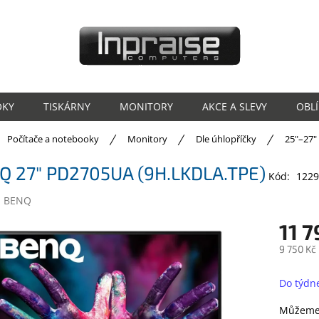
OKY
TISKÁRNY
MONITORY
AKCE A SLEVY
OBL
ů
Počítače a notebooky
Monitory
Dle úhlopříčky
25"–27"
Q 27" PD2705UA (9H.LKDLA.TPE)
Kód:
1229
:
BENQ
11 7
9 750 Kč
Měrná
cena:
Do týdn
Můžeme 