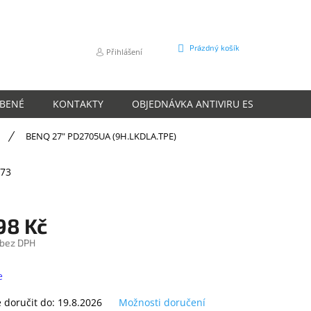
NÁKUPNÍ
Prázdný košík
Přihlášení
KOŠÍK
ÍBENÉ
KONTAKTY
OBJEDNÁVKA ANTIVIRU ESET
O N
BENQ 27" PD2705UA (9H.LKDLA.TPE)
73
98 Kč
 bez DPH
e
doručit do:
19.8.2026
Možnosti doručení