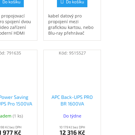
Do košíku
Do košíku
í propojovací
kabel datový pro
ro spojení dvou
propojení mezi
ideo zařízení
grafickou kartou, nebo
oderní HDMI
Blu-ray přehrávač
í, jako je např.
opatřený DisplayPort
/BluRay
výstupem a LCD televizí
vač a
ód:
791635
Kód:
9515527
zma televizor.
má navíc
ván
ychlostní
ethernetu.
Power Saving
APC Back-UPS PRO
PS Pro 1500VA
BR 1600VA
R1500G-FR)
(BR1600MI)
ladem
(
1 ks
)
Do týdne
898 Kč bez DPH
10 179 Kč bez DPH
1 977 Kč
12 316 Kč