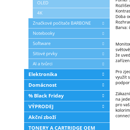
OLED
Rozliše
Kontras
4K
Doba o
Rozhran
Značkové počítače BARBONE
Barva: 
Notebooky
Software
Monitor
světově
Síťové prvky
že uve
zařízen
AI a tvůrci
Pro zje
Elektronika
využít 
podpor
Domácnost
Zákazní
% Black Friday
na jed
pro vaš
VÝPRODEJ
kolorim
connec
Akční zboží
TONERY A CARTRIDGE OEM