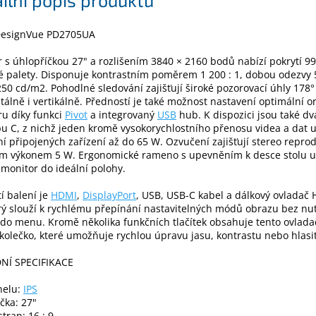
esignVue PD2705UA
 s úhlopříčkou 27" a rozlišením 3840 × 2160 bodů nabízí pokrytí 9
 palety. Disponuje kontrastním poměrem 1 200 : 1, dobou odezvy 
50 cd/m2. Pohodlné sledování zajišťují široké pozorovací úhly 178°
tálně i vertikálně. Předností je také možnost nastavení optimální o
u díky funkci
Pivot
a integrovaný
USB
hub. K dispozici jsou také dv
u C, z nichž jeden kromě vysokorychlostního přenosu videa a dat
í připojených zařízení až do 65 W. Ozvučení zajišťují stereo repro
ým výkonem 5 W. Ergonomické rameno s upevněním k desce stolu 
 monitor do ideální polohy.
í balení je
HDMI
,
DisplayPort
, USB, USB-C kabel a dálkový ovladač 
rý slouží k rychlému přepínání nastavitelných módů obrazu bez nu
do menu. Kromě několika funkčních tlačítek obsahuje tento ovlada
kolečko, které umožňuje rychlou úpravu jasu, kontrastu nebo hlasit
NÍ SPECIFIKACE
nelu:
IPS
čka: 27"
tran: 16 : 9