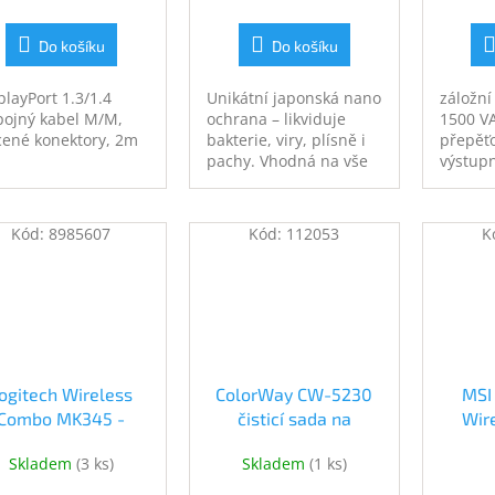
Do košíku
Do košíku
playPort 1.3/1.4
Unikátní japonská nano
záložní
pojný kabel M/M,
ochrana – likviduje
1500 VA
cené konektory, 2m
bakterie, viry, plísně i
přepěť
pachy. Vhodná na vše
výstupn
od elektroniky po
AVR, 6×
koupelny, kuchyně či
French,
interiér auta. 200ml
při výp
Kód:
8985607
Kód:
112053
K
antigravitační
USB por
rozprašovač. Ošetří
telefon
plochu až 40 m2.
sítě
ogitech Wireless
ColorWay CW-5230
MSI
Combo MK345 -
čisticí sada na
Wir
/SK (920-008351)
obrazovky (CW-5230)
Black
Skladem
(
3 ks
)
Skladem
(
1 ks
)