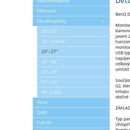
Velkoformátové
Přenosné
BenQ D
Dle úhlopříčky
Monitor
barevné
28"–32"
jasem 2
20" a méně
horizon
monitor
25"–27"
USB typ
napájen
33"–48"
celkov
umístit
23"–24"
Součást
21"–22"
G2, kte
vstupu 
49" a více
otočné 
Pivot
ZÁKLAD
QHD
Typ pa
Full HD
Úhlopří
Poměr s