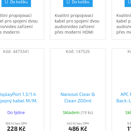
Do košíku
Do košíku
litní propojovací
Kvalitní propojovací
Kvalitn
el pro spojení dvou
kabel pro spojení dvou
kabel p
io/video zařízení
audio/video zařízení
audio/v
s moderní
přes moderní HDMI
přes m
playPort rozhraní,
rozhraní
rozhran
o je např. HD-
HD-DVD
/BluRay přehrávač
přehrá
Kód:
4473341
Kód:
147526
K
CD/Plazma televizor.
LCD/Pla
el je stíněný,
Kabel 
áže přenášet
integro
itální zvuk i obraz a
vysokor
poruje digitání
přenos 
ranu obsahu
isplayPort 1.3/1.4
Nanosol Clear &
APC 
ípojný kabel M/M,
Clean 200ml
Back-U
lacené konektory,
(4582554220074)
(B
Do týdne
Skladem
(
19 ks
)
Sk
2m (kport5-02)
188 Kč bez DPH
402 Kč bez DPH
9 
228 Kč
486 Kč
1