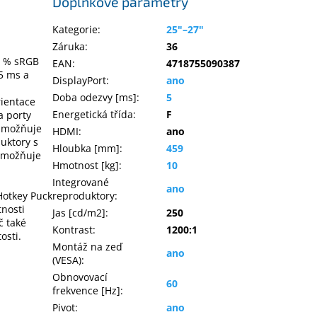
Doplňkové parametry
Kategorie
:
25"–27"
Záruka
:
36
9 % sRGB
EAN
:
4718755090387
5 ms a
DisplayPort
:
ano
Doba odezvy [ms]
:
5
rientace
Energetická třída
:
F
a porty
 umožňuje
HDMI
:
ano
duktory s
Hloubka [mm]
:
459
umožňuje
Hmotnost [kg]
:
10
Integrované
ano
Hotkey Puck
reproduktory
:
tnosti
Jas [cd/m2]
:
250
č také
Kontrast
:
1200:1
osti.
Montáž na zeď
ano
(VESA)
:
Obnovovací
60
frekvence [Hz]
:
Pivot
:
ano