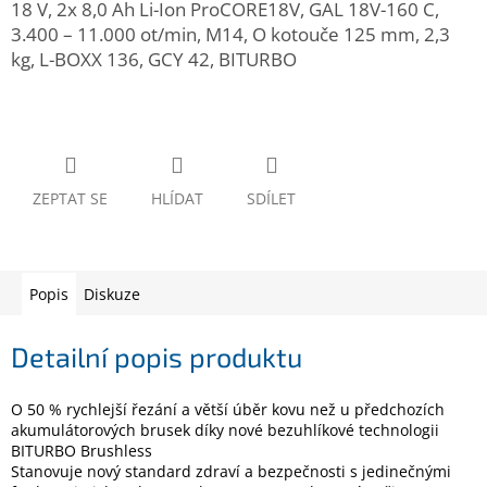
18 V, 2x 8,0 Ah Li-Ion ProCORE18V, GAL 18V-160 C,
www.inpraise.cz
3.400 – 11.000 ot/min, M14, O kotouče 125 mm, 2,3
Gaming
kg, L-BOXX 136, GCY 42, BITURBO
Telefony
a
tablety
ZEPTAT SE
HLÍDAT
SDÍLET
Cyklo
a
sport
Dílna
Popis
Diskuze
a
zahrada
Detailní popis produktu
Velké
spotřebiče
O 50 % rychlejší řezání a větší úběr kovu než u předchozích
akumulátorových brusek díky nové bezuhlíkové technologii
BITURBO Brushless
Počítače
a
Stanovuje nový standard zdraví a bezpečnosti s jedinečnými
notebooky