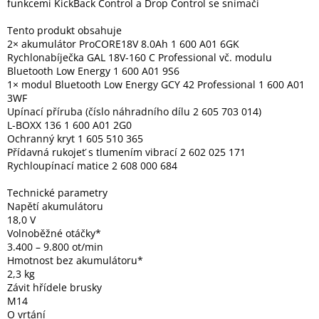
funkcemi KickBack Control a Drop Control se snímači
Tento produkt obsahuje
Elektronika
2× akumulátor ProCORE18V 8.0Ah 1 600 A01 6GK
Rychlonabíječka GAL 18V-160 C Professional vč. modulu
Bluetooth Low Energy 1 600 A01 9S6
Domácnost
1× modul Bluetooth Low Energy GCY 42 Professional 1 600 A01
3WF
Upínací příruba (číslo náhradního dílu 2 605 703 014)
%
Black
L-BOXX 136 1 600 A01 2G0
Friday
Ochranný kryt 1 605 510 365
Přídavná rukojeť s tlumením vibrací 2 602 025 171
Rychloupínací matice 2 608 000 684
VÝPRODEJ
Technické parametry
Napětí akumulátoru
Akční
18,0 V
zboží
Volnoběžné otáčky*
3.400 – 9.800 ot/min
TONERY
A
Hmotnost bez akumulátoru*
CARTRIDGE
2,3 kg
OEM
Závit hřídele brusky
M14
Sestavy
O vrtání
počítačů