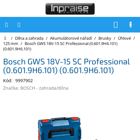
Přejít
na
obsah
NÁKUP
KOŠÍK
Domů
/
Dílna a zahrada
/
Akumulátorové nářadí
/
Brusky
/
Úhlové
/
Počítače
125 mm
/
Bosch GWS 18V-15 SC Professional (0.601.9H6.101)
(0.601.9H6.101)
Počítače
Inpraise
Bosch GWS 18V-15 SC Professional
(0.601.9H6.101) (0.601.9H6.101)
Notebooky
Kód:
9997902
Tiskárny
Značka:
BOSCH - zahrada/dílna
Monitory
Akce
a
slevy
Oblíbené
Kontakty