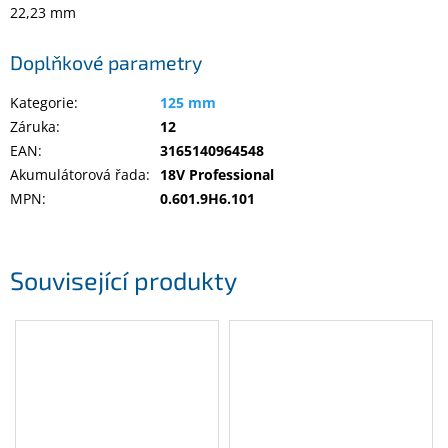
Inpraise
22,23 mm
Kamerové
Doplňkové parametry
systémy
MILESIGHT
Kategorie
:
125 mm
Záruka
:
12
Doprodej
EAN
:
3165140964548
Přihlášení
Akumulátorová řada
:
18V Professional
MPN
:
0.601.9H6.101
Související produkty