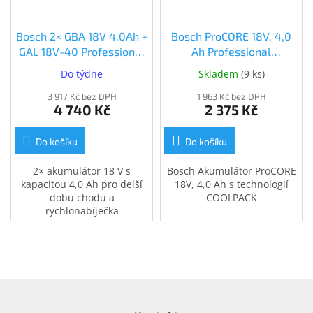
Bosch 2× GBA 18V 4.0Ah +
Bosch ProCORE 18V, 4,0
GAL 18V-40 Professional
Ah Professional
(1.600.A01.9S0 )
(1.600.A01.6GB)
Do týdne
Skladem
(
9 ks
)
(1.600.A01.9S0)
(1.600.A01.6GB)
3 917 Kč bez DPH
1 963 Kč bez DPH
4 740 Kč
2 375 Kč
Do košíku
Do košíku
2× akumulátor 18 V s
Bosch Akumulátor ProCORE
kapacitou 4,0 Ah pro delší
18V, 4,0 Ah s technologií
dobu chodu a
COOLPACK
rychlonabíječka
Z
á