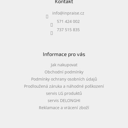
Kontakt
p
a
info
@
inpraise.cz
t
í
571 424 002
737 515 835
Informace pro vás
Jak nakupovat
Obchodní podmínky
Podmínky ochrany osobních údajů
Prodloužená záruka a náhodné poškození
servis LG produktů
servis DELONGHI
Reklamace a vrácení zboží