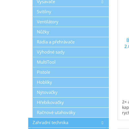
Vysavače
Svítilny
Ventilátory
Nůžky
B
Rádia a přehrávače
2.
Výhodné sady
MultiTool
Pistole
Hoblíky
Nýtovačky
2× 
Hřebíkovačky
kap
Račnové utahováky
ryc
Zahradní technika