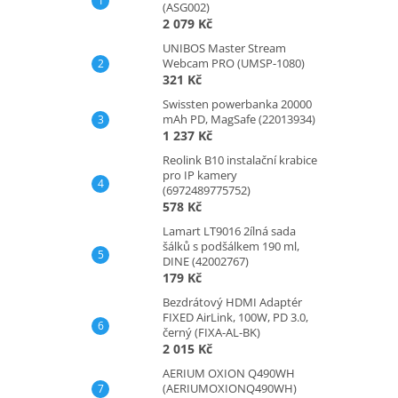
(ASG002)
2 079 Kč
UNIBOS Master Stream
Webcam PRO (UMSP-1080)
321 Kč
Swissten powerbanka 20000
mAh PD, MagSafe (22013934)
1 237 Kč
Reolink B10 instalační krabice
pro IP kamery
(6972489775752)
578 Kč
Lamart LT9016 2ílná sada
šálků s podšálkem 190 ml,
DINE (42002767)
179 Kč
Bezdrátový HDMI Adaptér
FIXED AirLink, 100W, PD 3.0,
černý (FIXA-AL-BK)
2 015 Kč
AERIUM OXION Q490WH
(AERIUMOXIONQ490WH)