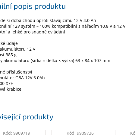
ilní popis produktu
delší doba chodu oproti stávajícímu 12 V 4,0 Ah
onální 12V systém – 100% kompatibilní s nářadím 10,8 V a 12 V
tní a lehké pro snadné ovládání
cké údaje
 akumulátoru 12 V
st 385 g
 akumulátoru (šířka × délka × výška) 63 x 84 x 107 mm
é příslušenství
mulátor GBA 12V 6.0Ah
A00 X7H
vá krabice
isející produkty
Kód:
9909719
Kód:
9909736
K