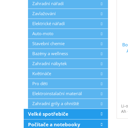
Zahradní nářadí
Zavlažování
Elektrické nářadí
Auto-moto
Stavební chemie
Bo
Bazény a wellness
Zahradní nábytek
Květináče
Pro děti
Elektroinstalační materiál
Zahradní grily a ohniště
Li-
Ah 
Velké spotřebiče
Počítače a notebooky