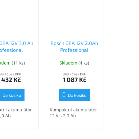
GBA 12V 3,0 Ah
Bosch GBA 12V 2.0Ah
ofessional
Professional
600.A00.X79)
(1.600.Z00.02X)
ladem
(
11 ks
)
Skladem
(
4 ks
)
600.A00.X79)
(1.600.Z00.02X)
183 Kč bez DPH
898 Kč bez DPH
1 432 Kč
1 087 Kč
Do košíku
Do košíku
tní akumulátor
Kompaktní akumulátor
3,0 Ah
12 V s 2,0 Ah