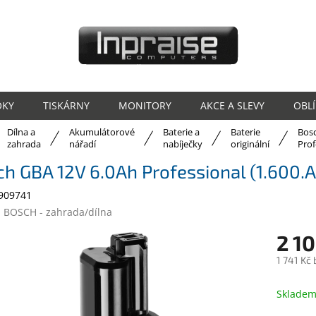
OKY
TISKÁRNY
MONITORY
AKCE A SLEVY
OBL
Dílna a
Akumulátorové
Baterie a
Baterie
Bos
ů
zahrada
nářadí
nabíječky
originální
Prof
h GBA 12V 6.0Ah Professional (1.600.
909741
:
BOSCH - zahrada/dílna
2 10
1 741 Kč
Měrná
cena:
Sklade