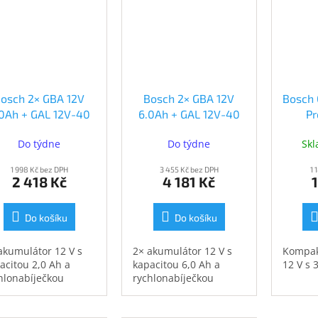
osch 2× GBA 12V
Bosch 2× GBA 12V
Bosch 
0Ah + GAL 12V-40
6.0Ah + GAL 12V-40
Pr
Professional
Professional
(1.
Do týdne
Do týdne
Sk
(1.600.A01.9R8)
(1.600.A01.B20)
(1.
(1.600.A01.9R8)
(1.600.A01.B20)
1 998 Kč bez DPH
3 455 Kč bez DPH
1 
2 418 Kč
4 181 Kč
Do košíku
Do košíku
akumulátor 12 V s
2× akumulátor 12 V s
Kompak
acitou 2,0 Ah a
kapacitou 6,0 Ah a
12 V s 
hlonabíječkou
rychlonabíječkou