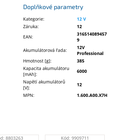
Doplňkové parametry
Kategorie
:
12 V
Záruka
:
12
316514089457
EAN
:
9
12V
Akumulátorová řada
:
Professional
Hmotnost [g]
:
385
Kapacita akumulátoru
6000
[mAh]
:
Napětí akumulátorů
12
[V]
:
MPN
:
1.600.A00.X7H
ód:
8803263
Kód:
9909711