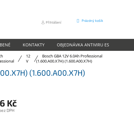
NÁKUPNÍ
Prázdný košík
Přihlášení
KOŠÍK
ÍBENÉ
KONTAKTY
OBJEDNÁVKA ANTIVIRU ESET
O N
ch
12
Bosch GBA 12V 6.0Ah Professional
essional
V
(1.600.A00.X7H) (1.600.A00.X7H)
A00.X7H) (1.600.A00.X7H)
6 Kč
 bez DPH
m