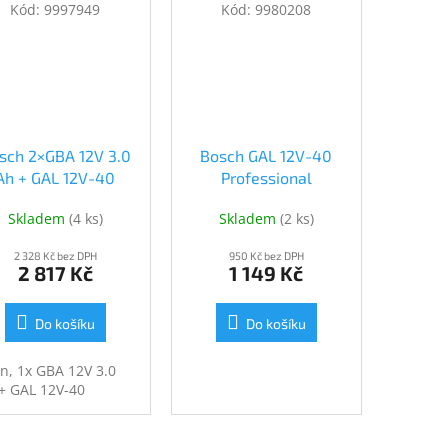
Kód:
9997949
Kód:
9980208
sch 2×GBA 12V 3.0
Bosch GAL 12V-40
Ah + GAL 12V-40
Professional
Professional
(1.600.A01.9R3)
Skladem
(
4 ks
)
Skladem
(
2 ks
)
(1.600.A01.9RD)
(1.600.A01.9R3)
(1.600.A01.9RD)
2 328 Kč bez DPH
950 Kč bez DPH
2 817 Kč
1 149 Kč
Do košíku
Do košíku
on, 1x GBA 12V 3.0
+ GAL 12V-40