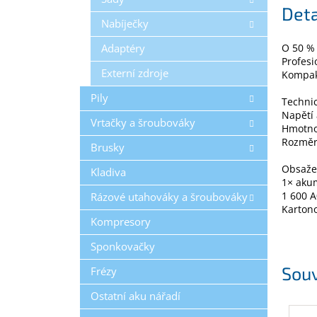
Deta
Nabíječky
Adaptéry
O 50 % 
Profesi
Externí zdroje
Kompak
Pily
Techni
Napětí
Vrtačky a šroubováky
Hmotno
Rozměry
Brusky
Obsažen
Kladiva
1× aku
1 600 
Rázové utahováky a šroubováky
Kartono
Kompresory
Sponkovačky
Souv
Frézy
Ostatní aku nářadí