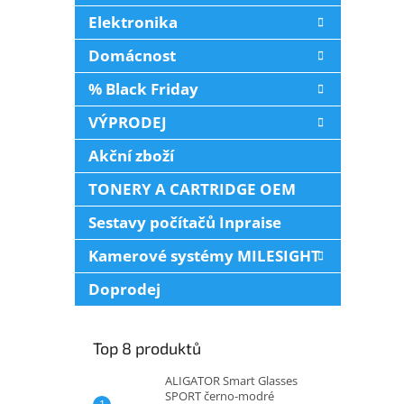
Elektronika
Domácnost
% Black Friday
VÝPRODEJ
Akční zboží
TONERY A CARTRIDGE OEM
Sestavy počítačů Inpraise
Kamerové systémy MILESIGHT
Doprodej
Top 8 produktů
ALIGATOR Smart Glasses
SPORT černo-modré