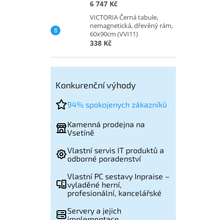
6 747 Kč
VICTORIA Černá tabule,
nemagnetická, dřevěný rám,
60x90cm (VVI11)
338 Kč
Konkurenční výhody
94% spokojenych zákazníků
Kamenná prodejna na
Vsetíně
Vlastní servis IT produktů a
odborné poradenství
Vlastní PC sestavy Inpraise –
vyladěné herní,
profesionální, kancelářské
Servery a jejich
implementace