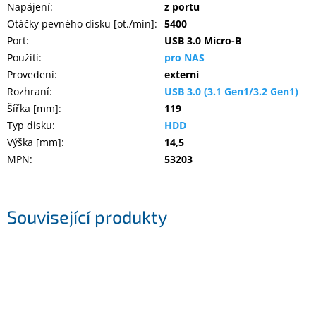
Napájení
:
z portu
Otáčky pevného disku [ot./min]
:
5400
Port
:
USB 3.0 Micro-B
Použití
:
pro NAS
Provedení
:
externí
Rozhraní
:
USB 3.0 (3.1 Gen1/3.2 Gen1)
Šířka [mm]
:
119
Typ disku
:
HDD
Výška [mm]
:
14,5
MPN
:
53203
Související produkty