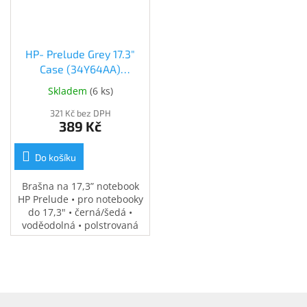
HP- Prelude Grey 17.3"
Case (34Y64AA)
(34Y64AA)
Skladem
(
6 ks
)
321 Kč bez DPH
389 Kč
Do košíku
Brašna na 17,3” notebook
HP Prelude • pro notebooky
do 17,3" • černá/šedá •
voděodolná • polstrovaná
přihrádka na notebook •
speciální kapsy na
příslušenství • 0,37 kg
Z