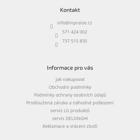
á
Kontakt
p
a
info
@
inpraise.cz
t
í
571 424 002
737 515 835
Informace pro vás
Jak nakupovat
Obchodní podmínky
Podmínky ochrany osobních údajů
Prodloužená záruka a náhodné poškození
servis LG produktů
servis DELONGHI
Reklamace a vrácení zboží