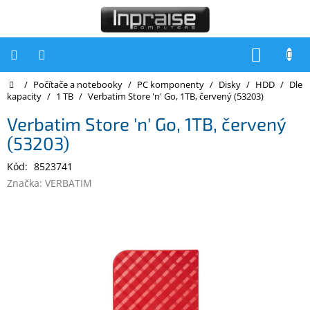
Přejít
na
obsah
NÁKUP
KOŠÍK
Domů
/
Počítače a notebooky
/
PC komponenty
/
Disky
/
HDD
/
Dle
Počítače
kapacity
/
1 TB
/
Verbatim Store 'n' Go, 1TB, červený (53203)
Počítače
Verbatim Store 'n' Go, 1TB, červený
Inpraise
(53203)
Notebooky
Kód:
8523741
Tiskárny
Značka:
VERBATIM
Monitory
Akce
a
slevy
Oblíbené
Kontakty