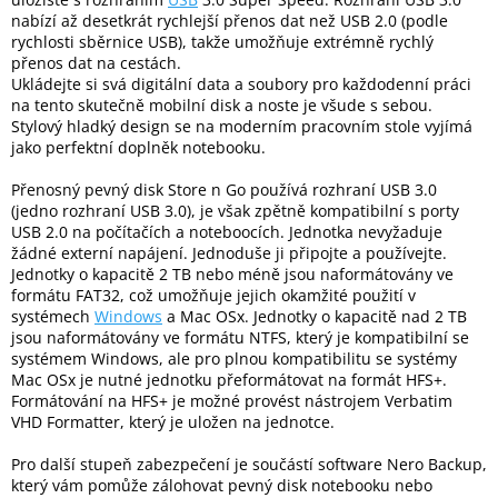
nabízí až desetkrát rychlejší přenos dat než USB 2.0 (podle
rychlosti sběrnice USB), takže umožňuje extrémně rychlý
Elektronika
přenos dat na cestách.
Ukládejte si svá digitální data a soubory pro každodenní práci
na tento skutečně mobilní disk a noste je všude s sebou.
Domácnost
Stylový hladký design se na moderním pracovním stole vyjímá
jako perfektní doplněk notebooku.
%
Přenosný pevný disk Store n Go používá rozhraní USB 3.0
Black
Friday
(jedno rozhraní USB 3.0), je však zpětně kompatibilní s porty
USB 2.0 na počítačích a noteboocích. Jednotka nevyžaduje
žádné externí napájení. Jednoduše ji připojte a používejte.
VÝPRODEJ
Jednotky o kapacitě 2 TB nebo méně jsou naformátovány ve
formátu FAT32, což umožňuje jejich okamžité použití v
systémech
Windows
a Mac OSx. Jednotky o kapacitě nad 2 TB
Akční
jsou naformátovány ve formátu NTFS, který je kompatibilní se
zboží
systémem Windows, ale pro plnou kompatibilitu se systémy
Mac OSx je nutné jednotku přeformátovat na formát HFS+.
TONERY
Formátování na HFS+ je možné provést nástrojem Verbatim
A
CARTRIDGE
VHD Formatter, který je uložen na jednotce.
OEM
Pro další stupeň zabezpečení je součástí software Nero Backup,
Sestavy
který vám pomůže zálohovat pevný disk notebooku nebo
počítačů