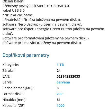
Obsah balení
přenosný pevný disk Store 'n' Go USB 3.0,
kabel USB 3.0,
příručka Začínáme,
uživatelská příručka (uložená na pevném disku),
software Nero Backup (uložen na pevném disku),
software pro úsporu energie Green Button (uložen na pevném
disku),
Software pro formátování (uložený na pevném disku),
Software pro mazání (uložený na pevném disku).
Doplňkové parametry
Kategorie
:
1 TB
Záruka
:
24
EAN
:
023942532033
Barva
:
červená
Cache paměť [MB]
:
8
Formát disku
:
2,5''
Hloubka [mm]
:
81
Kapacita [GB]
:
1000