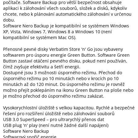
počítače. Software Backup pro větší bezpečnost obsahuje
Inpraise
aplikaci k zálohování všech souborů, složek a disků, kdykoliv
chcete, nebo k plánování automatického zálohování v určenou
Kamerové
dobu.
systémy
MILESIGHT
Software Nero Backup je kompatibilní se systémem Windows
XP, Vista, Windows 7, Windows 8 a Windows 10 (není
kompatibilní se systémem Mac OS).
Doprodej
Přenosné pevné disky Verbatim Store 'n' Go jsou vybaveny
Přihlášení
softwarem pro úsporu energie Green Button. Software Green
Button zastaví otáčení pevného disku, pokud není používán,
čímž zvyšuje efektivitu a šetří energii.
Dostupné jsou 3 možnosti úsporného režimu. Přechod do
úsporného režimu po 10 minutách nebo v krocích po 10
minutách až do 120 minut. Do úsporného režimu je rovněž
možno přejít poklepáním na ikonu Green Button na ploše nebo
je možno přechod do úsporného režimu zakázat.
Vysokorychlostní úložiště s velkou kapacitou. Rychlé a bezpečné
řešení pro rozšíření úložiště nebo zálohování souborů
USB 3.0 SuperSpeed – pro ultrarychlý přenos dat
USB plug 'n' play (není nutné žádné další napájení)
Software Nero Backup
Softwarový spořič energie