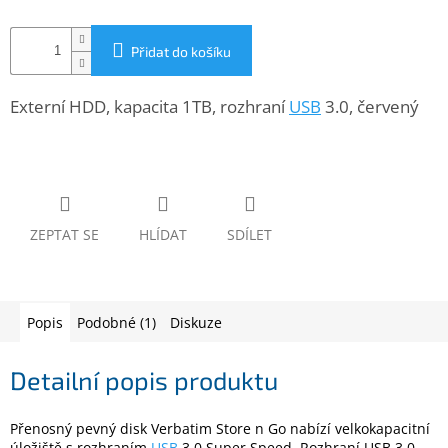
www.inpraise.cz
Gaming
Přidat do košíku
Telefony
Externí HDD, kapacita 1TB, rozhraní
USB
3.0, červený
a
tablety
Cyklo
a
sport
ZEPTAT SE
HLÍDAT
SDÍLET
Dílna
a
zahrada
Popis
Podobné (1)
Diskuze
Velké
spotřebiče
Detailní popis produktu
Počítače
Přenosný pevný disk Verbatim Store n Go nabízí velkokapacitní
a
notebooky
úložiště s rozhraním
USB
3.0 Super Speed. Rozhraní USB 3.0