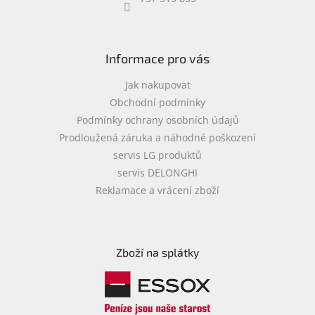
objednávka
antiviru
ESET
Informace pro vás
O
nás
Jak nakupovat
Obchodní podmínky
Realizované
Podmínky ochrany osobních údajů
projekty
Prodloužená záruka a náhodné poškození
Obchodní
servis LG produktů
podmínky
servis DELONGHI
Autorizované
Reklamace a vrácení zboží
servisy
Rozšíření
záruk
a
Zboží na splátky
pojištění
Splátky
ESSOX