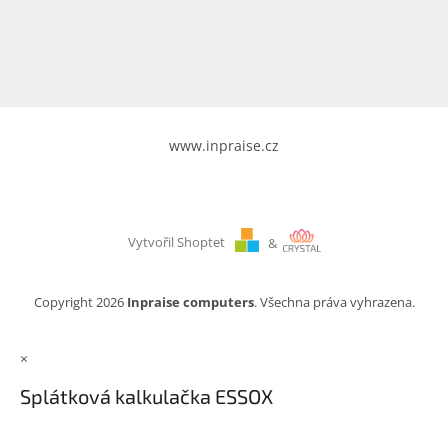
www.inpraise.cz
Gaming
Telefony
a
tablety
www.inpraise.cz
Cyklo
a
sport
Vytvořil Shoptet
&
Dílna
a
zahrada
Copyright 2026
Inpraise computers
. Všechna práva vyhrazena.
Velké
×
spotřebiče
Splátková kalkulačka ESSOX
Počítače
a
notebooky